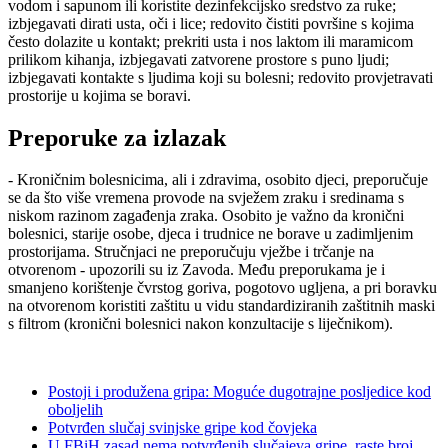
vodom i sapunom ili koristite dezinfekcijsko sredstvo za ruke;
izbjegavati dirati usta, oči i lice; redovito čistiti površine s kojima
često dolazite u kontakt; prekriti usta i nos laktom ili maramicom
prilikom kihanja, izbjegavati zatvorene prostore s puno ljudi;
izbjegavati kontakte s ljudima koji su bolesni; redovito provjetravati
prostorije u kojima se boravi.
Preporuke za izlazak
- Kroničnim bolesnicima, ali i zdravima, osobito djeci, preporučuje
se da što više vremena provode na svježem zraku i sredinama s
niskom razinom zagađenja zraka. Osobito je važno da kronični
bolesnici, starije osobe, djeca i trudnice ne borave u zadimljenim
prostorijama. Stručnjaci ne preporučuju vježbe i trčanje na
otvorenom - upozorili su iz Zavoda. Među preporukama je i
smanjeno korištenje čvrstog goriva, pogotovo ugljena, a pri boravku
na otvorenom koristiti zaštitu u vidu standardiziranih zaštitnih maski
s filtrom (kronični bolesnici nakon konzultacije s liječnikom).
Postoji i produžena gripa: Moguće dugotrajne posljedice kod
oboljelih
Potvrđen slučaj svinjske gripe kod čovjeka
U FBiH zasad nema potvrđenih slučajeva gripe, raste broj