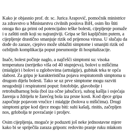
Kako je objasnio prof. dr. sc. Jurica Arapović, pomoćnik ministrice
za zdravstvo u Ministarstvu civilnih poslova BiH, osim što štiti
onoga tko ga primi od potencijalno teške bolesti, cijepljenje pomaže
i u zaštiti onih koji su najranjiviji. Gripa se širi kapljičnim putem, a
cijepljenje drastično smanjuje rizik od prijenosa virusa. U slučaju da
dođe do zaraze, cjepivo može ublažiti simptome i smanjiti rizik od
ozbiljnih komplikacija poput pneumonije ili hospitalizacije.
Inače, bolest počinje naglo, a najčešći simptomi su: visoka
temperatura (nerijetko viša od 40 stupnjeva), bolovi u mišićima
(mialgije) i bolovi u zglobovima (artralgije), gubitak teka te opća
slabost. Za gripu je karakteristična pojava respiratornih simptoma u
drugom dijelu bolesti. Tako se uz prve simptome mogu razviti
neugodniji i respiratorni poput: fotofobije, glavobolje i
retrobulbarnog bola (bol iza očne jabučice), suhog kašlja i osjećaja
žarenja u ždrijelu te žarećeg bola iza prsne kosti. Kod djece gripa
započinje pojavom vrućice i mialgije (bolova u mišićima). Drugi
simptomi gripe kod djece mogu biti: suhi kašalj, rinitis, začepljen
nos, grlobolja te povraćanje i proljev.
Osim cijepljenja, moguće je poduzeti još neke jednostavne mjere
kako bi se spriječila zaraza gripom: redovito pranje ruku mlakom