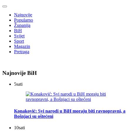
Najnovije
Popularno
Županija
BiH
Svijet
Sport
Magazin
Pretraga
Najnovije BiH
5
sati
Konaković: Svi narodi u BiH moraju biti ravnopravni, a
Bošnjaci su oštećeni
10
sati