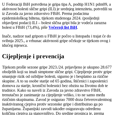
U Federaciji BiH potvrđena je gripa tipa A, podtip H1N1 pdm09, a
aktivnost bolesti slične gripi (ILI) je srednjeg intenziteta, potvrdili su
iz Zavoda za javno zdravstvo FBiH. Prema podacima
epidemiološkog biltena, tijekom studenoga 2024. (posljednji
objavljeni podaci) ILI – bolest slična gripi bila je vodeća zarazna
bolest u FBiH (73,4%), piše
Večernji list BiH
.
Inače, nadzor nad gripom u FBiH je počeo u listopadu i trajat će do
svibnja 2025., a vrhunac aktivnosti gripe očekuje se tijekom ovog i
idućeg mjeseca.
Cijepljenje i prevencija
Tijekom prošle sezone gripe 2023./24. prijavljeno je ukupno 28.677
oboljelih koji su imali simptome slične gripi. Cijepljenje protiv gripe
smanjuje rizik od ozbiljne bolesti, sigurno je i besplatno za rizične
skupine. A to su osobe starije od 65 godina, štićenici i zaposlenici
domova za starije, kronični bolesnici bez obzira na životnu dob te
trudnice. Kako su naveli iz Zavoda za javno zdravstvo FBiH,
trenutačno je zanimanje za cijepljenje veliko, i to ne samo među
rizičnim skupinama. Zavod je osigurao 7000 doza četverovalentnog
inaktiviranog cjepiva protiv sezonske gripe i distribuirao ga po
županijama. Županijski zavodi također osiguravaju određenu
količinu cjepiva za stanovništvo. Do sredine prosinca je, prema