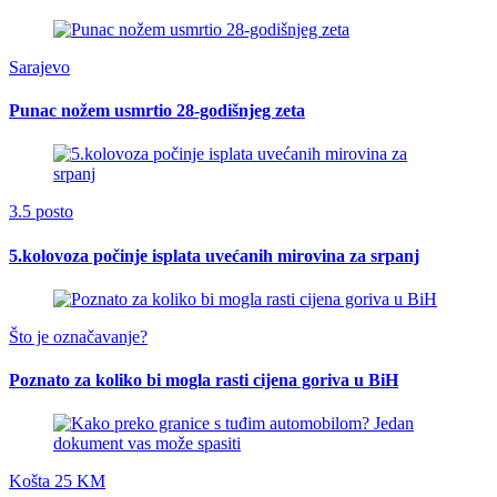
Sarajevo
Punac nožem usmrtio 28-godišnjeg zeta
3.5 posto
5.kolovoza počinje isplata uvećanih mirovina za srpanj
Što je označavanje?
Poznato za koliko bi mogla rasti cijena goriva u BiH
Košta 25 KM