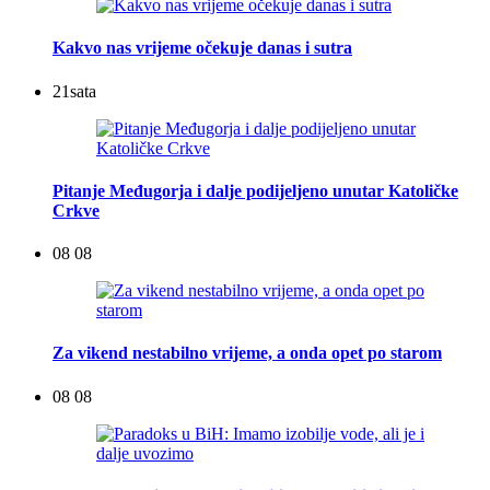
Kakvo nas vrijeme očekuje danas i sutra
21
sata
Pitanje Međugorja i dalje podijeljeno unutar Katoličke
Crkve
08 08
Za vikend nestabilno vrijeme, a onda opet po starom
08 08