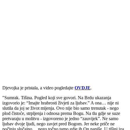
Djevojka je pristala, a video pogledajte
OVDJE
.
"Sumrak. Tišina. Pogled koji sve govori. Na Brdu ukazanja
izgovorio je: “Imajte hrabrosti živjeti za ljubav.” A ona… nije ni
slutila da joj se život mijenja. Ovo nije bio samo trenutak - nego
plod čistoće, strpljenja i odnosa prema Bogu. Na tlu gdje se suze
pretvaraju u molitvu - izgovoreno je jedno “zauvijek”. Ne samo
ljubav dvoje ljudi, nego zavjet pred Bogom. Jer neke priče ne
počinju slučajno… nego točno tamo gdje ih On napiše. U tišini iza