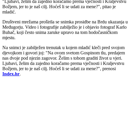
"Ljubavi, želim da zajedno koračamo prema vječnosti i Kraljevstvu
Božjem, jer to je naš cilj. Hoćeš li se udati za mene?", pitao je
mladić.
Društveni mrežama proširila se snimka prosidbe na Brdu ukazanja u
Međugorju. Video i fotografije zabilježio je i objavio fotograf Karlo
Buhač, koji često snima zaruke upravo na tom hodočasničkom
mjestu.
Na snimci je zabilježen trenutak u kojem mladić kleči pred svojom
djevojkom i govori joj: "Na ovom svetom Gospinom tlu, predajem
nas dvoje pod njezin zagovor. Želim s tobom graditi život u vjeri.
Ljubavi, želim da zajedno koračamo prema vječnosti i Kraljevstvu
Božjem, jer to je naš cilj. Hoćeš li se udati za mene?", prenosi
Index.hr
.