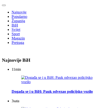
Najnovije
Popularno
Županija
BiH
Svijet
Sport
Magazin
Pretraga
Najnovije BiH
11
min
Događa se i u BiH: Pauk odvezao policijsko vozilo
3
sata