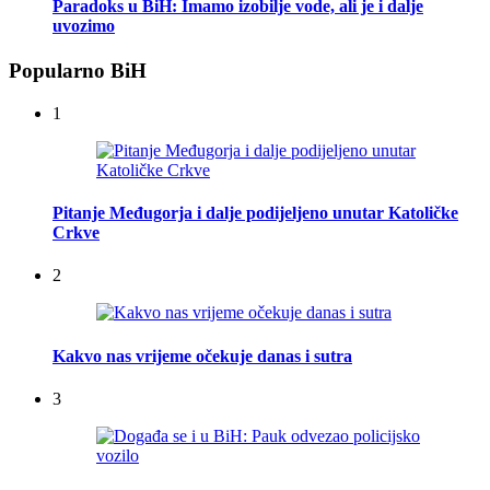
Paradoks u BiH: Imamo izobilje vode, ali je i dalje
uvozimo
Popularno BiH
1
Pitanje Međugorja i dalje podijeljeno unutar Katoličke
Crkve
2
Kakvo nas vrijeme očekuje danas i sutra
3