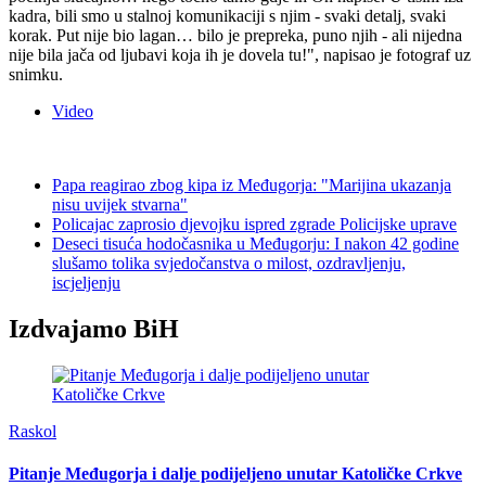
kadra, bili smo u stalnoj komunikaciji s njim - svaki detalj, svaki
korak. Put nije bio lagan… bilo je prepreka, puno njih - ali nijedna
nije bila jača od ljubavi koja ih je dovela tu!", napisao je fotograf uz
snimku.
Video
Papa reagirao zbog kipa iz Međugorja: "Marijina ukazanja
nisu uvijek stvarna"
Policajac zaprosio djevojku ispred zgrade Policijske uprave
Deseci tisuća hodočasnika u Međugorju: I nakon 42 godine
slušamo tolika svjedočanstva o milost, ozdravljenju,
iscjeljenju
Izdvajamo BiH
Raskol
Pitanje Međugorja i dalje podijeljeno unutar Katoličke Crkve