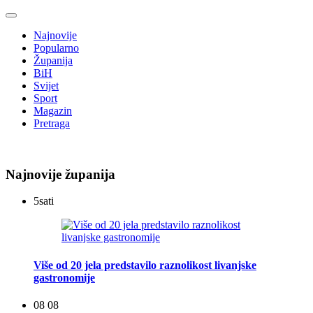
Najnovije
Popularno
Županija
BiH
Svijet
Sport
Magazin
Pretraga
Najnovije županija
5
sati
Više od 20 jela predstavilo raznolikost livanjske
gastronomije
08 08