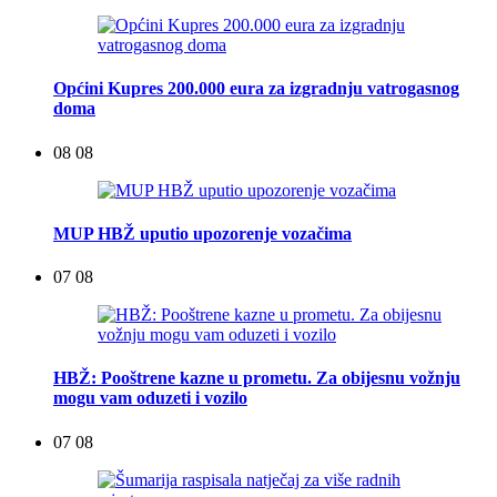
Općini Kupres 200.000 eura za izgradnju vatrogasnog
doma
08 08
MUP HBŽ uputio upozorenje vozačima
07 08
HBŽ: Pooštrene kazne u prometu. Za obijesnu vožnju
mogu vam oduzeti i vozilo
07 08