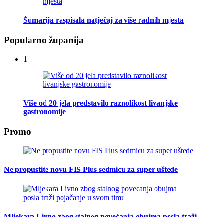
Šumarija raspisala natječaj za više radnih mjesta
Popularno županija
1
Više od 20 jela predstavilo raznolikost livanjske
gastronomije
Promo
Ne propustite novu FIS Plus sedmicu za super uštede
Mljekara Livno zbog stalnog povećanja obujma posla traži