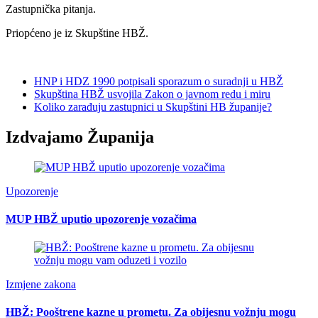
Zastupnička pitanja.
Priopćeno je iz Skupštine HBŽ.
HNP i HDZ 1990 potpisali sporazum o suradnji u HBŽ
Skupština HBŽ usvojila Zakon o javnom redu i miru
Koliko zarađuju zastupnici u Skupštini HB županije?
Izdvajamo Županija
Upozorenje
MUP HBŽ uputio upozorenje vozačima
Izmjene zakona
HBŽ: Pooštrene kazne u prometu. Za obijesnu vožnju mogu