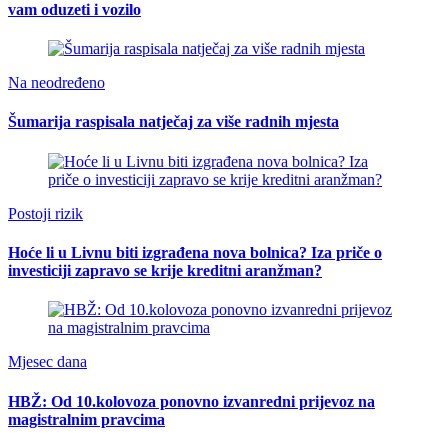
vam oduzeti i vozilo
Na neodređeno
Šumarija raspisala natječaj za više radnih mjesta
Postoji rizik
Hoće li u Livnu biti izgrađena nova bolnica? Iza priče o
investiciji zapravo se krije kreditni aranžman?
Mjesec dana
HBŽ: Od 10.kolovoza ponovno izvanredni prijevoz na
magistralnim pravcima