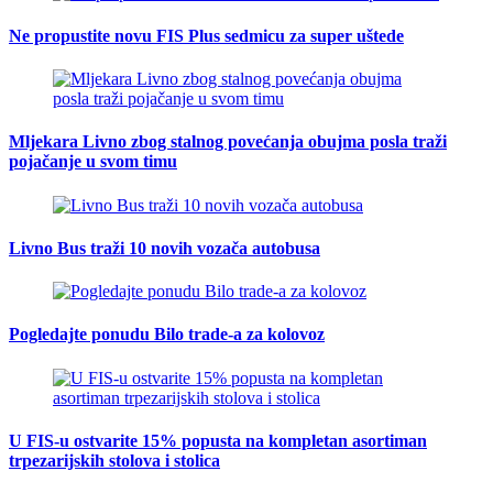
Ne propustite novu FIS Plus sedmicu za super uštede
Mljekara Livno zbog stalnog povećanja obujma posla traži
pojačanje u svom timu
Livno Bus traži 10 novih vozača autobusa
Pogledajte ponudu Bilo trade-a za kolovoz
U FIS-u ostvarite 15% popusta na kompletan asortiman
trpezarijskih stolova i stolica