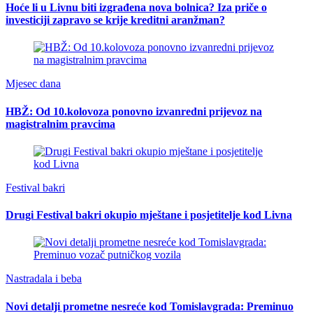
Hoće li u Livnu biti izgrađena nova bolnica? Iza priče o
investiciji zapravo se krije kreditni aranžman?
Mjesec dana
HBŽ: Od 10.kolovoza ponovno izvanredni prijevoz na
magistralnim pravcima
Festival bakri
Drugi Festival bakri okupio mještane i posjetitelje kod Livna
Nastradala i beba
Novi detalji prometne nesreće kod Tomislavgrada: Preminuo