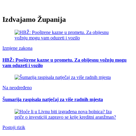
Izdvajamo Županija
Izmjene zakona
HBŽ: Pooštrene kazne u prometu. Za obijesnu vožnju mogu
vam oduzeti i vozilo
Na neodređeno
Šumarija raspisala natječaj za više radnih mjesta
Postoji rizik