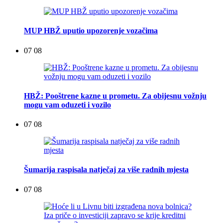
MUP HBŽ uputio upozorenje vozačima
07 08
HBŽ: Pooštrene kazne u prometu. Za obijesnu vožnju
mogu vam oduzeti i vozilo
07 08
Šumarija raspisala natječaj za više radnih mjesta
07 08