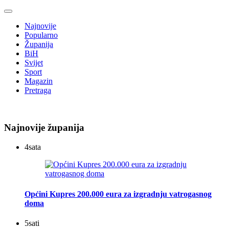
Najnovije
Popularno
Županija
BiH
Svijet
Sport
Magazin
Pretraga
Najnovije županija
4
sata
Općini Kupres 200.000 eura za izgradnju vatrogasnog
doma
5
sati