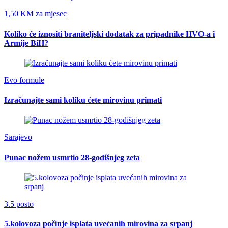
1,50 KM za mjesec
Koliko će iznositi braniteljski dodatak za pripadnike HVO-a i
Armije BiH?
Evo formule
Izračunajte sami koliku ćete mirovinu primati
Sarajevo
Punac nožem usmrtio 28-godišnjeg zeta
3.5 posto
5.kolovoza počinje isplata uvećanih mirovina za srpanj