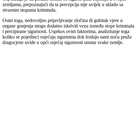
zemljama, prepoznajući da ta percepcija nije uvijek u skladu sa
stvarnim stopama kriminala.
Osim toga, nedovoljno prijavljivanje zločina ili gubitak vjere u
organe gonjenja mogu dodatno iskriviti vezu između stope kriminala
i percipirane sigurnosti. Usprkos ovim faktorima, analiziranje toga
koliko se pojedinci osjećaju sigurnima dok hodaju sami noću pruža
dragocjene uvide u opći osjećaj sigurnosti unutar svake zemlje.