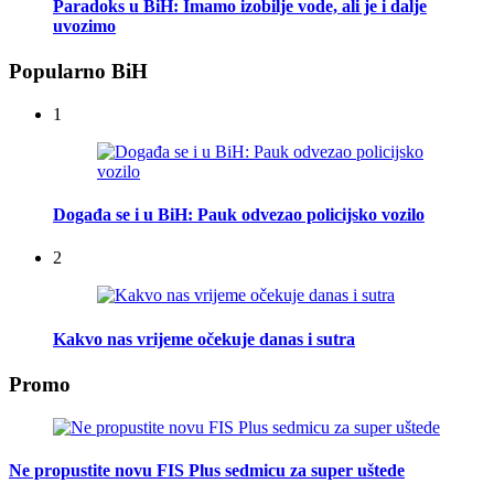
Paradoks u BiH: Imamo izobilje vode, ali je i dalje
uvozimo
Popularno BiH
1
Događa se i u BiH: Pauk odvezao policijsko vozilo
2
Kakvo nas vrijeme očekuje danas i sutra
Promo
Ne propustite novu FIS Plus sedmicu za super uštede