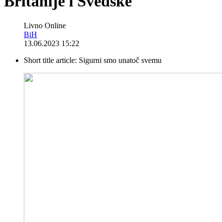
Britanije i Švedske
Livno Online
BiH
13.06.2023 15:22
Short title article:
Sigurni smo unatoč svemu