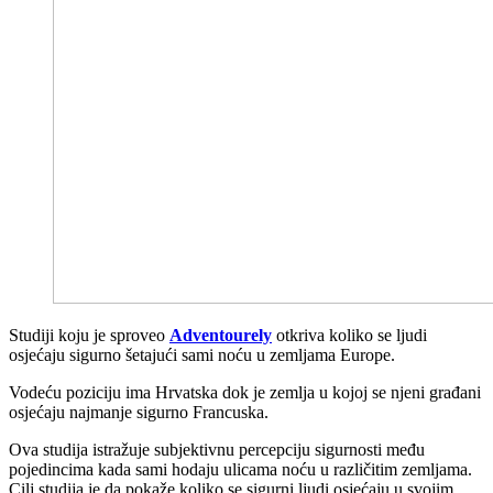
Studiji koju je sproveo
Adventourely
otkriva koliko se ljudi
osjećaju sigurno šetajući sami noću u zemljama Europe.
Vodeću poziciju ima Hrvatska dok je zemlja u kojoj se njeni građani
osjećaju najmanje sigurno Francuska.
Ova studija istražuje subjektivnu percepciju sigurnosti među
pojedincima kada sami hodaju ulicama noću u različitim zemljama.
Cilj studija je da pokaže koliko se sigurni ljudi osjećaju u svojim