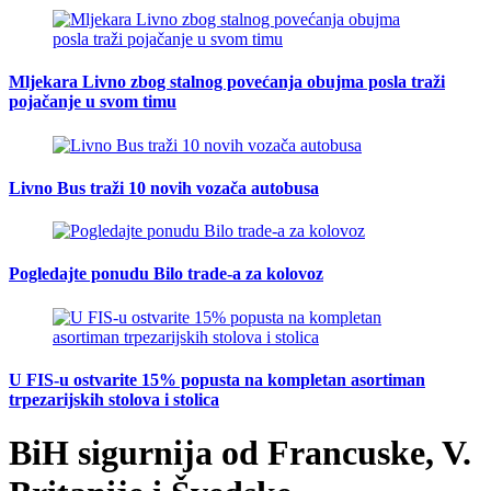
Mljekara Livno zbog stalnog povećanja obujma posla traži
pojačanje u svom timu
Livno Bus traži 10 novih vozača autobusa
Pogledajte ponudu Bilo trade-a za kolovoz
U FIS-u ostvarite 15% popusta na kompletan asortiman
trpezarijskih stolova i stolica
BiH sigurnija od Francuske, V.