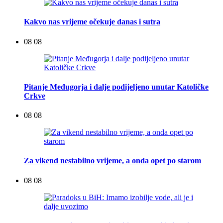
Kakvo nas vrijeme očekuje danas i sutra
08 08
Pitanje Međugorja i dalje podijeljeno unutar Katoličke
Crkve
08 08
Za vikend nestabilno vrijeme, a onda opet po starom
08 08