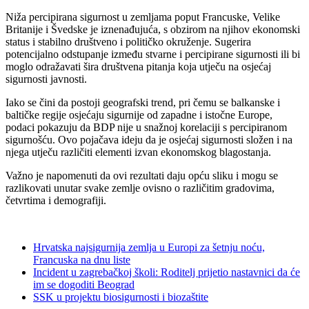
Niža percipirana sigurnost u zemljama poput Francuske, Velike
Britanije i Švedske je iznenađujuća, s obzirom na njihov ekonomski
status i stabilno društveno i političko okruženje. Sugerira
potencijalno odstupanje između stvarne i percipirane sigurnosti ili bi
moglo odražavati šira društvena pitanja koja utječu na osjećaj
sigurnosti javnosti.
Iako se čini da postoji geografski trend, pri čemu se balkanske i
baltičke regije osjećaju sigurnije od zapadne i istočne Europe,
podaci pokazuju da BDP nije u snažnoj korelaciji s percipiranom
sigurnošću. Ovo pojačava ideju da je osjećaj sigurnosti složen i na
njega utječu različiti elementi izvan ekonomskog blagostanja.
Važno je napomenuti da ovi rezultati daju opću sliku i mogu se
razlikovati unutar svake zemlje ovisno o različitim gradovima,
četvrtima i demografiji.
Hrvatska najsigurnija zemlja u Europi za šetnju noću,
Francuska na dnu liste
Incident u zagrebačkoj školi: Roditelj prijetio nastavnici da će
im se dogoditi Beograd
SSK u projektu biosigurnosti i biozaštite