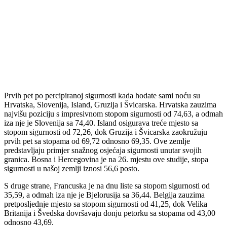
Prvih pet po percipiranoj sigurnosti kada hodate sami noću su
Hrvatska, Slovenija, Island, Gruzija i Švicarska. Hrvatska zauzima
najvišu poziciju s impresivnom stopom sigurnosti od 74,63, a odmah
iza nje je Slovenija sa 74,40. Island osigurava treće mjesto sa
stopom sigurnosti od 72,26, dok Gruzija i Švicarska zaokružuju
prvih pet sa stopama od 69,72 odnosno 69,35. Ove zemlje
predstavljaju primjer snažnog osjećaja sigurnosti unutar svojih
granica. Bosna i Hercegovina je na 26. mjestu ove studije, stopa
sigurnosti u našoj zemlji iznosi 56,6 posto.
S druge strane, Francuska je na dnu liste sa stopom sigurnosti od
35,59, a odmah iza nje je Bjelorusija sa 36,44. Belgija zauzima
pretposljednje mjesto sa stopom sigurnosti od 41,25, dok Velika
Britanija i Švedska dovršavaju donju petorku sa stopama od 43,00
odnosno 43,69.