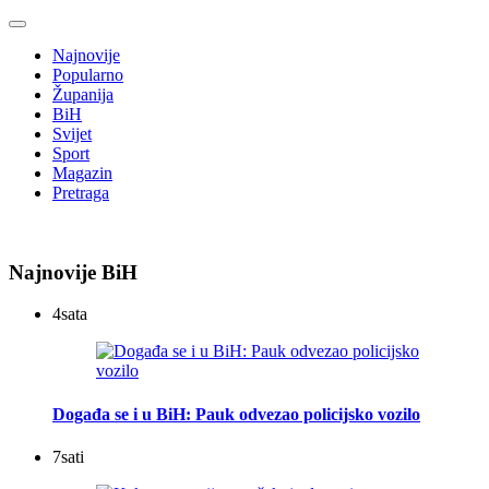
Najnovije
Popularno
Županija
BiH
Svijet
Sport
Magazin
Pretraga
Najnovije BiH
4
sata
Događa se i u BiH: Pauk odvezao policijsko vozilo
7
sati