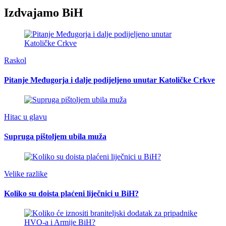
Izdvajamo BiH
Raskol
Pitanje Međugorja i dalje podijeljeno unutar Katoličke Crkve
Hitac u glavu
Supruga pištoljem ubila muža
Velike razlike
Koliko su doista plaćeni liječnici u BiH?