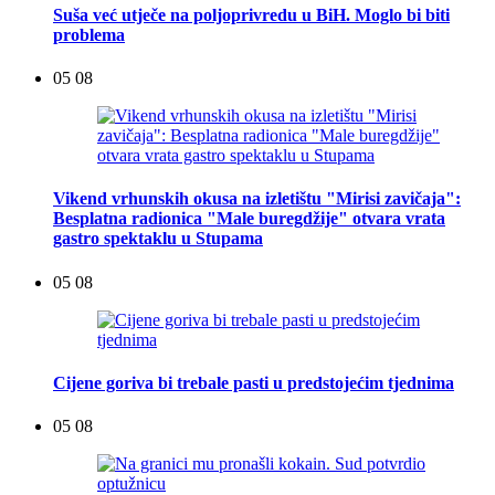
Suša već utječe na poljoprivredu u BiH. Moglo bi biti
problema
05 08
Vikend vrhunskih okusa na izletištu "Mirisi zavičaja":
Besplatna radionica "Male buregdžije" otvara vrata
gastro spektaklu u Stupama
05 08
Cijene goriva bi trebale pasti u predstojećim tjednima
05 08