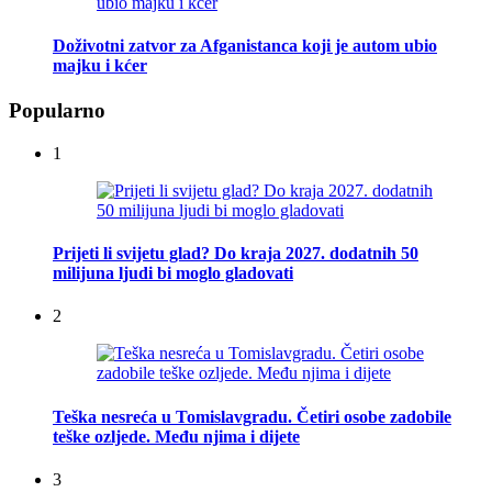
Doživotni zatvor za Afganistanca koji je autom ubio
majku i kćer
Popularno
1
Prijeti li svijetu glad? Do kraja 2027. dodatnih 50
milijuna ljudi bi moglo gladovati
2
Teška nesreća u Tomislavgradu. Četiri osobe zadobile
teške ozljede. Među njima i dijete
3