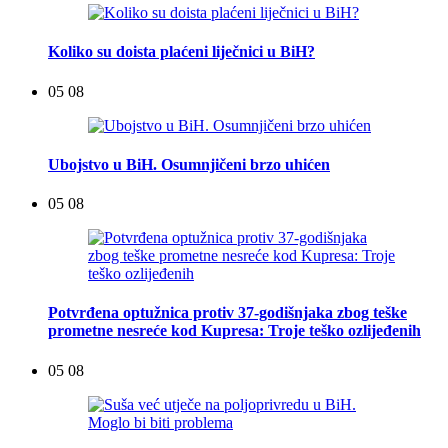
Koliko su doista plaćeni liječnici u BiH?
05 08
Ubojstvo u BiH. Osumnjičeni brzo uhićen
05 08
Potvrđena optužnica protiv 37-godišnjaka zbog teške
prometne nesreće kod Kupresa: Troje teško ozlijeđenih
05 08