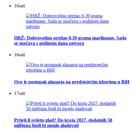
16
sati
HBŽ: Dobrovoljno predao 0,39 grama marihuane. Sada
se suočava s godinom dana zatvora
16
sati
Ovo je postupak glasanja na predstojećim izborima u BiH
17
sati
Prijeti li svijetu glad? Do kraja 2027. dodatnih 50
milijuna ljudi bi moglo gladovati