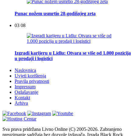
Punac nožem usmrtio 28-godišnjeg zeta
03 08
Izgradi karijeru u Lidlu: Otvara se više od 1.000 pozicija
u prodaji i logistici
Naslovnica
Uvjeti korištenja
Pravila privatnosti
Impressum
Oglašavanje
Kontakt
Arhiva
Sva prava pridržana Livno Online (C) 2005-2026. Zabranjeno
preuzimanje sadržaja bez dozvole izdavača. Izrada Black Rock