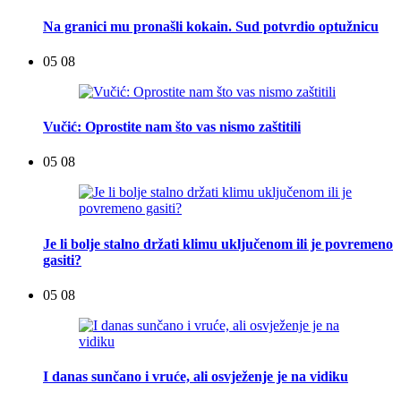
Na granici mu pronašli kokain. Sud potvrdio optužnicu
05 08
Vučić: Oprostite nam što vas nismo zaštitili
05 08
Je li bolje stalno držati klimu uključenom ili je povremeno
gasiti?
05 08
I danas sunčano i vruće, ali osvježenje je na vidiku