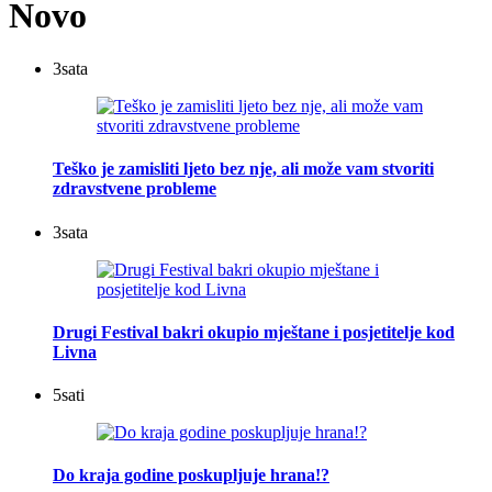
Novo
3
sata
Teško je zamisliti ljeto bez nje, ali može vam stvoriti
zdravstvene probleme
3
sata
Drugi Festival bakri okupio mještane i posjetitelje kod
Livna
5
sati
Do kraja godine poskupljuje hrana!?