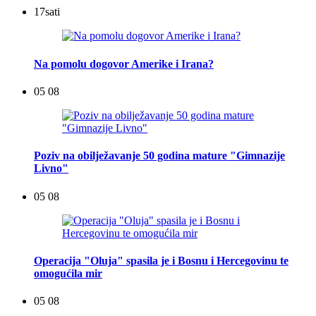
17
sati
Na pomolu dogovor Amerike i Irana?
05 08
Poziv na obilježavanje 50 godina mature "Gimnazije
Livno"
05 08
Operacija "Oluja" spasila je i Bosnu i Hercegovinu te
omogućila mir
05 08