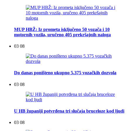
MUP HBŽ: Iz prometa isključeno 50 vozača i 10
motornih vozila, uručeno 405 prekršajnih naloga
03 08
Do danas poništeno ukupno 5.375 vozačkih dozvola
03 08
U HB županiji potvrđena tri slučaja bruceloze kod ljudi
03 08