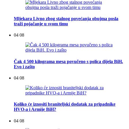
Mljekara Livno zbog stalnog povećanja obujma posla
traži pojačanje u svom timu
04 08
Čak 4 500 kilograma mesa povučeno s polica dijela BiH.
Evo i zašto
04 08
Koliko će iznositi braniteljski dodatak za pripadnike
HVO-a i Armije BiH?
04 08