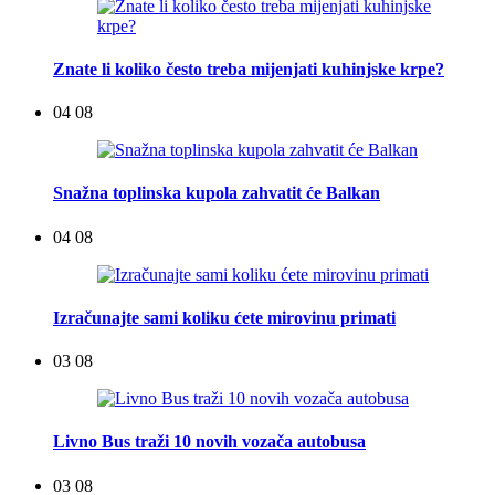
Znate li koliko često treba mijenjati kuhinjske krpe?
04 08
Snažna toplinska kupola zahvatit će Balkan
04 08
Izračunajte sami koliku ćete mirovinu primati
03 08
Livno Bus traži 10 novih vozača autobusa
03 08