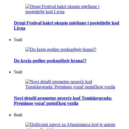
Drugi Festival bakri okupio mještane i posjetitelje kod
Livna
5
sati
Do kraja godine poskupljuje hrana!?
5
sati
Novi detalji prometne nesreće kod Tomislavgrada:
Preminuo vozač putničkog vozila
8
sati