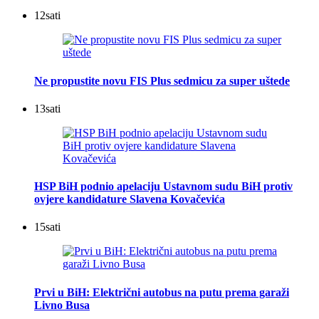
12
sati
Ne propustite novu FIS Plus sedmicu za super uštede
13
sati
HSP BiH podnio apelaciju Ustavnom sudu BiH protiv
ovjere kandidature Slavena Kovačevića
15
sati
Prvi u BiH: Električni autobus na putu prema garaži
Livno Busa