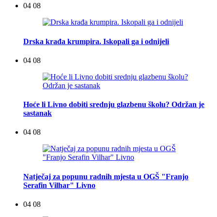
04 08
Drska krađa krumpira. Iskopali ga i odnijeli
04 08
Hoće li Livno dobiti srednju glazbenu školu? Održan je
sastanak
04 08
Natječaj za popunu radnih mjesta u OGŠ "Franjo
Serafin Vilhar" Livno
04 08