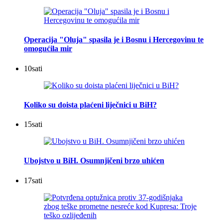
Operacija "Oluja" spasila je i Bosnu i Hercegovinu te
omogućila mir
10
sati
Koliko su doista plaćeni liječnici u BiH?
15
sati
Ubojstvo u BiH. Osumnjičeni brzo uhićen
17
sati