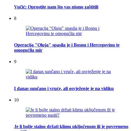
Vučić: Oprostite nam što vas nismo zaštitili
8
Operacija "Oluja" spasila je i Bosnu i Hercegovinu te
omogućila mir
9
I danas sunčano i vruće, ali osvježenje je na vidiku
10
Je li bolje stalno držati klimu uključenom ili je povremeno