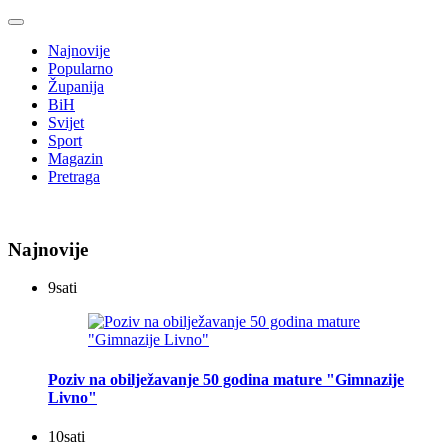
Najnovije
Popularno
Županija
BiH
Svijet
Sport
Magazin
Pretraga
Najnovije
9
sati
Poziv na obilježavanje 50 godina mature "Gimnazije
Livno"
10
sati