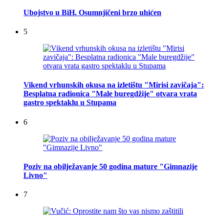
Ubojstvo u BiH. Osumnjičeni brzo uhićen
5
Vikend vrhunskih okusa na izletištu "Mirisi zavičaja":
Besplatna radionica "Male buregdžije" otvara vrata
gastro spektaklu u Stupama
6
Poziv na obilježavanje 50 godina mature "Gimnazije
Livno"
7