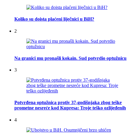
Koliko su doista plaćeni liječnici u BiH?
2
Na granici mu pronašli kokain. Sud potvrdio optužnicu
3
Potvrđena optužnica protiv 37-godišnjaka zbog teške
prometne nesreće kod Kupresa: Troje teško ozlijeđenih
4