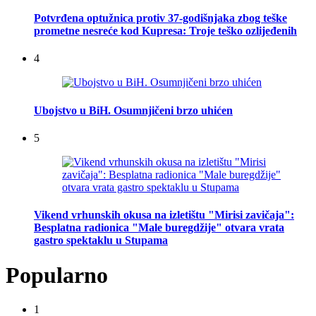
Potvrđena optužnica protiv 37-godišnjaka zbog teške
prometne nesreće kod Kupresa: Troje teško ozlijeđenih
4
Ubojstvo u BiH. Osumnjičeni brzo uhićen
5
Vikend vrhunskih okusa na izletištu "Mirisi zavičaja":
Besplatna radionica "Male buregdžije" otvara vrata
gastro spektaklu u Stupama
Popularno
1