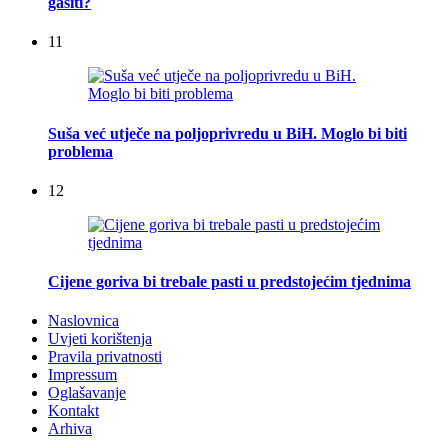
gasiti?
11
Suša već utječe na poljoprivredu u BiH. Moglo bi biti
problema
12
Cijene goriva bi trebale pasti u predstojećim tjednima
Naslovnica
Uvjeti korištenja
Pravila privatnosti
Impressum
Oglašavanje
Kontakt
Arhiva