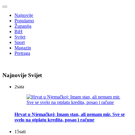
Najnovije
Popularno
Županija
BiH
Svijet
Sport
Magazin
Pretraga
Najnovije Svijet
2
sata
Hrvat u Njemačkoj: Imam stan, ali nemam mir. Sve se
svelo na otplatu kredita, posao i račune
15
sati