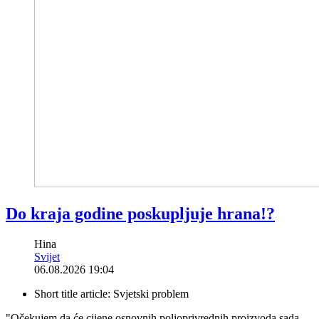
Do kraja godine poskupljuje hrana!?
Hina
Svijet
06.08.2026 19:04
Short title article:
Svjetski problem
"Očekujem da će cijene osnovnih poljoprivrednih proizvoda sada