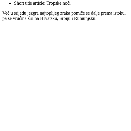
Short title article:
Tropske noći
Već u srijedu jezgra najtoplijeg zraka pomiče se dalje prema istoku,
pa se vrućina širi na Hrvatsku, Srbiju i Rumunjsku.