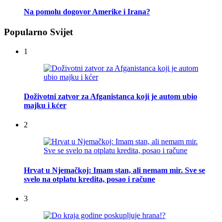
Na pomolu dogovor Amerike i Irana?
Popularno Svijet
1
Doživotni zatvor za Afganistanca koji je autom ubio
majku i kćer
2
Hrvat u Njemačkoj: Imam stan, ali nemam mir. Sve se
svelo na otplatu kredita, posao i račune
3