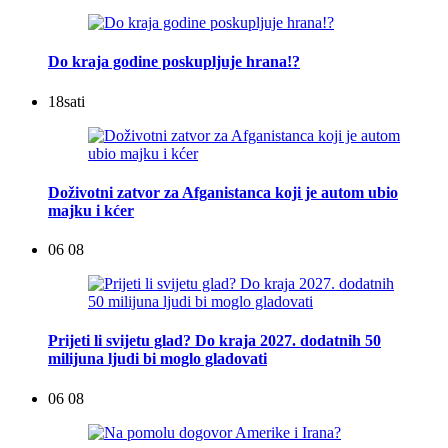
Do kraja godine poskupljuje hrana!?
18
sati
Doživotni zatvor za Afganistanca koji je autom ubio
majku i kćer
06 08
Prijeti li svijetu glad? Do kraja 2027. dodatnih 50
milijuna ljudi bi moglo gladovati
06 08