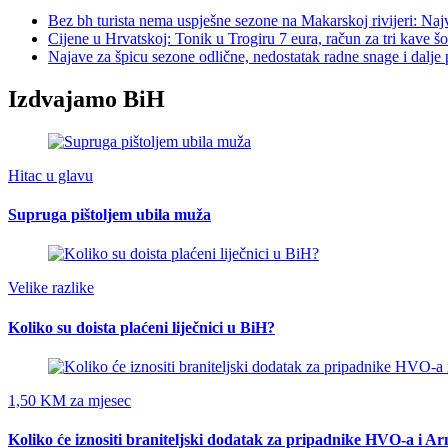
Bez bh turista nema uspješne sezone na Makarskoj rivijeri: Najv
Cijene u Hrvatskoj: Tonik u Trogiru 7 eura, račun za tri kave šo
Najave za špicu sezone odlične, nedostatak radne snage i dalje
Izdvajamo BiH
Hitac u glavu
Supruga pištoljem ubila muža
Velike razlike
Koliko su doista plaćeni liječnici u BiH?
1,50 KM za mjesec
Koliko će iznositi braniteljski dodatak za pripadnike HVO-a i A