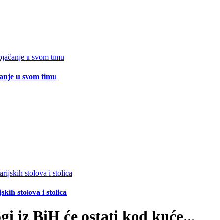
čanje u svom timu
ih stolova i stolica
i iz BiH će ostati kod kuće...