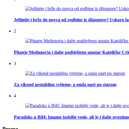
Jeftinije i brže do novca od rodbine iz dijaspore? Uskoro l
2
Pitanje Međugorja i dalje podijeljeno unutar Katoličke Cr
3
Za vikend nestabilno vrijeme, a onda opet po starom
4
Paradoks u BiH: Imamo izobilje vode, ali je i dalje uvozimo
Promo