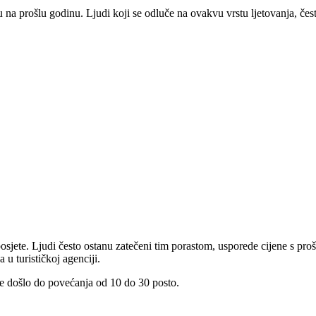
na prošlu godinu. Ljudi koji se odluče na ovakvu vrstu ljetovanja, često
oz posjete. Ljudi često ostanu zatečeni tim porastom, usporede cijene s 
 u turističkoj agenciji.
 je došlo do povećanja od 10 do 30 posto.