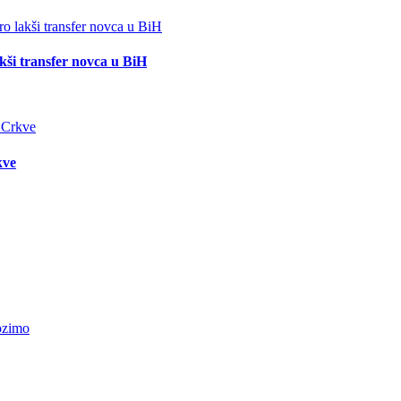
akši transfer novca u BiH
kve