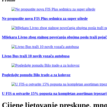
Ne propustite novu FIS Plus sedmicu za super uštede
Mljekara Livno zbog stalnog povećanja obujma posla traži poja
Livno Bus traži 10 novih vozača autobusa
Pogledajte ponudu Bilo trade-a za kolovoz
U FIS-u ostvarite 15% popusta na kompletan asortiman trpezarijsk
Cijene ljetovanje preskupe, mnog