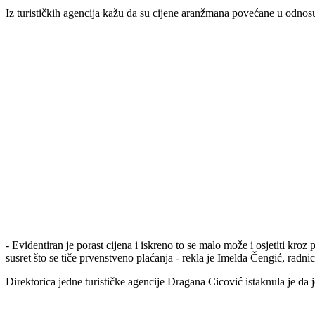
Iz turističkih agencija kažu da su cijene aranžmana povećane u odnosu 
- Evidentiran je porast cijena i iskreno to se malo može i osjetiti kr
susret što se tiče prvenstveno plaćanja - rekla je Imelda Čengić, radnica
Direktorica jedne turističke agencije Dragana Cicović istaknula je da