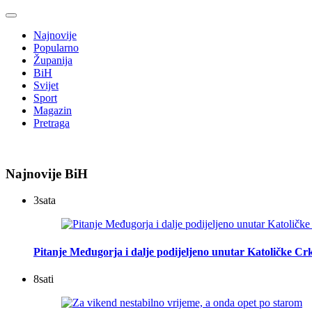
Najnovije
Popularno
Županija
BiH
Svijet
Sport
Magazin
Pretraga
Najnovije BiH
3
sata
Pitanje Međugorja i dalje podijeljeno unutar Katoličke Cr
8
sati