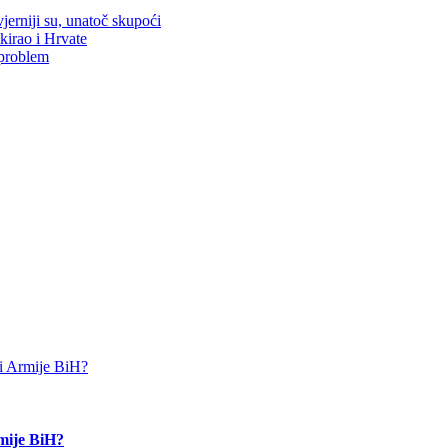
jerniji su, unatoč skupoći
kirao i Hrvate
 problem
rmije BiH?