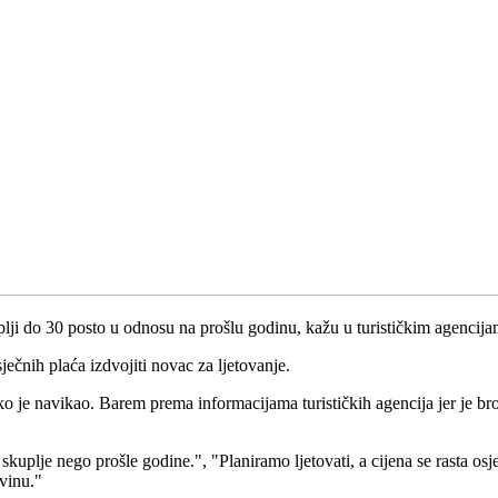
kuplji do 30 posto u odnosu na prošlu godinu, kažu u turističkim agencija
čnih plaća izdvojiti novac za ljetovanje.
 tko je navikao. Barem prema informacijama turističkih agencija jer je br
uplje nego prošle godine.", "Planiramo ljetovati, a cijena se rasta os
evinu."