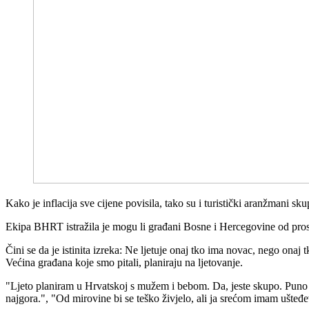
Kako je inflacija sve cijene povisila, tako su i turistički aranžmani s
Ekipa BHRT istražila je mogu li građani Bosne i Hercegovine od prosje
Čini se da je istinita izreka: Ne ljetuje onaj tko ima novac, nego onaj
Većina građana koje smo pitali, planiraju na ljetovanje.
"Ljeto planiram u Hrvatskoj s mužem i bebom. Da, jeste skupo. Puno sk
najgora.", "Od mirovine bi se teško živjelo, ali ja srećom imam ušteđ