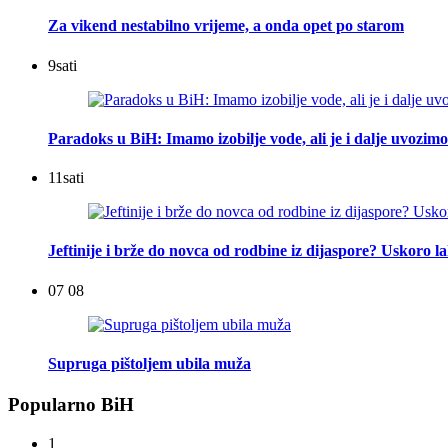
Za vikend nestabilno vrijeme, a onda opet po starom
9
sati
Paradoks u BiH: Imamo izobilje vode, ali je i dalje uvozimo
11
sati
Jeftinije i brže do novca od rodbine iz dijaspore? Uskoro l
07 08
Supruga pištoljem ubila muža
Popularno BiH
1