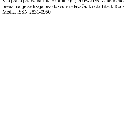
Sva prava pridržana Livno Online (C) 2005-2026. Zabranjeno
preuzimanje sadržaja bez dozvole izdavača. Izrada Black Rock
Media. ISSN 2831-0950