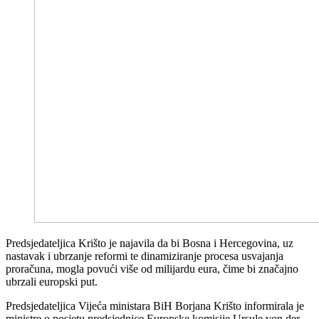
Predsjedateljica Krišto je najavila da bi Bosna i Hercegovina, uz
nastavak i ubrzanje reformi te dinamiziranje procesa usvajanja
proračuna, mogla povući više od milijardu eura, čime bi značajno
ubrzali europski put.
Predsjedateljica Vijeća ministara BiH Borjana Krišto informirala je
ministre o posjetu predsjednice Europske komisije Ursule von der