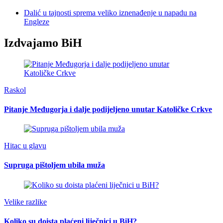
Dalić u tajnosti sprema veliko iznenađenje u napadu na
Engleze
Izdvajamo BiH
Raskol
Pitanje Međugorja i dalje podijeljeno unutar Katoličke Crkve
Hitac u glavu
Supruga pištoljem ubila muža
Velike razlike
Koliko su doista plaćeni liječnici u BiH?