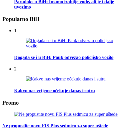
Paradoks u BiH: Imamo izobilje vode, ali je i dalje
uvozimo
Popularno BiH
1
Događa se i u BiH: Pauk odvezao policijsko vozilo
2
Kakvo nas vrijeme očekuje danas i sutra
Promo
Ne propustite novu FIS Plus sedmicu za super uštede