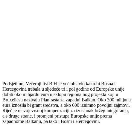
Podsjetimo, Večernji list BiH je već objavio kako bi Bosna i
Hercegovina trebala u sljedeće tri i pol godine od Europske unije
dobiti oko milijardu eura u sklopu regionalnog projekta koji u
Bruxellesu nazivaju Plan rasta za zapadni Balkan. Oko 300 milijuna
eura iznosila bi grant sredstva, a oko 600 iznimno povoljni zajmovi.
Riječ je o svojevrsnoj kompenzaciji za izostanak bržeg integriranja,
a s druge strane, i promjeni pristupa Europske unije prema
zapadnome Balkanu, pa tako i Bosni i Hercegovini.