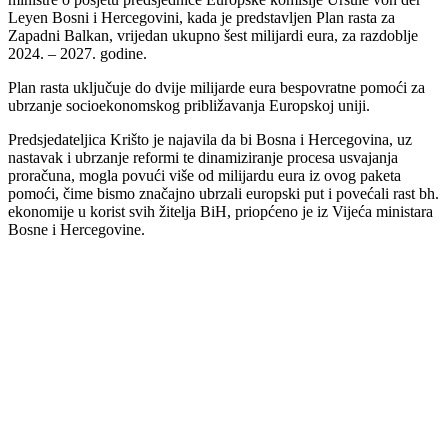
Leyen Bosni i Hercegovini, kada je predstavljen Plan rasta za
Zapadni Balkan, vrijedan ukupno šest milijardi eura, za razdoblje
2024. – 2027. godine.
Plan rasta uključuje do dvije milijarde eura bespovratne pomoći za
ubrzanje socioekonomskog približavanja Europskoj uniji.
Predsjedateljica Krišto je najavila da bi Bosna i Hercegovina, uz
nastavak i ubrzanje reformi te dinamiziranje procesa usvajanja
proračuna, mogla povući više od milijardu eura iz ovog paketa
pomoći, čime bismo značajno ubrzali europski put i povećali rast bh.
ekonomije u korist svih žitelja BiH, priopćeno je iz Vijeća ministara
Bosne i Hercegovine.