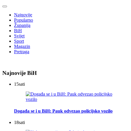
Najnovije
Popularno
Županija
BiH
Svijet
Sport
Magazin
Pretraga
Najnovije BiH
15
sati
Događa se i u BiH: Pauk odvezao policijsko vozilo
18
sati