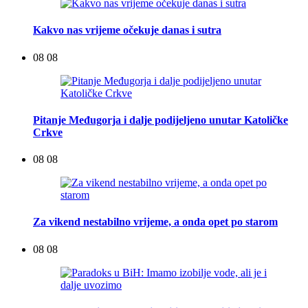
Kakvo nas vrijeme očekuje danas i sutra
08 08
Pitanje Međugorja i dalje podijeljeno unutar Katoličke
Crkve
08 08
Za vikend nestabilno vrijeme, a onda opet po starom
08 08