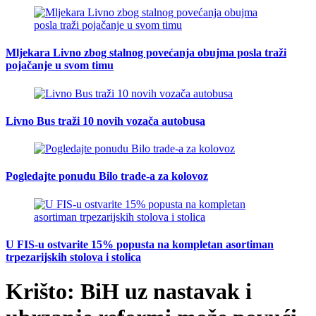
Mljekara Livno zbog stalnog povećanja obujma posla traži
pojačanje u svom timu
Livno Bus traži 10 novih vozača autobusa
Pogledajte ponudu Bilo trade-a za kolovoz
U FIS-u ostvarite 15% popusta na kompletan asortiman
trpezarijskih stolova i stolica
Krišto: BiH uz nastavak i