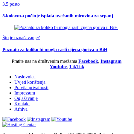
3.5 posto
5.kolovoza počinje isplata uvećanih mirovina za srpanj
Što je označavanje?
Poznato za koliko bi mogla rasti cijena goriva u BiH
Pratite nas na društvenim mrežama
Facebook
,
Instagram
,
Youtube
,
TikTok
Naslovnica
Uvjeti korištenja
Pravila privatnosti
Impressum
Oglašavanje
Kontakt
Arhiva