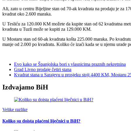
Ali, zato u centru Bijeljine stan od 70-ak kvadrata na prodaju je z
kvadrat oko 2.600 maraka.
U Tesliću za 120.000 KM možete da kupite stan od 62 kvadratna metra,
kvadrata u Tuzli može se kupiti za 129.000 KM.
U Mostaru stan od 60-ak kvadrata košta 225.000 maraka. Po kvadratu,
manje od 2.000 po kvadratu. Koliko će izaći kada se u njemu urade podo
Evo kako se Španjolska bori s vlasnicima praznih nekretnina
Grad Livno prodaje četiri stana
Kvadrat stana u Sarajevu u prosjeku stoji 4400 KM, Mostaru
Izdvajamo BiH
Velike razlike
Koliko su doista plaćeni liječnici u BiH?