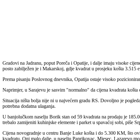
Gradovi na Jadranu, poput Poreča i Opatije, i dalje imaju visoke cijen
posto zabilježen je i Makarskoj, gdje kvadrat u prosjeku košta 3.515
Prema pisanju Poslovnog dnevnika, Opatija ostaje visoko pozicionir
Naprimjer, u Sarajevu je sasvim "normalno" da cijena kvadrata košta 
Situacija ništa bolja nije ni u najvećem gradu RS. Dovoljno je pogledat
potrebna dodatna ulaganja.
U banjolučkom naselju Borik stan od 59 kvadrata na prodaju je 185.00
trebalo zamijeniti kuhinjske elemente i parket u spavaćoj sobi, piše Sr
Cijena novogradnje u centru Banje Luke košta i do 5.300 KM, što ovisi 
kvadratu. Oni malo dalje, u naselju Paprikovac, Mjesec, Lazarevo mo