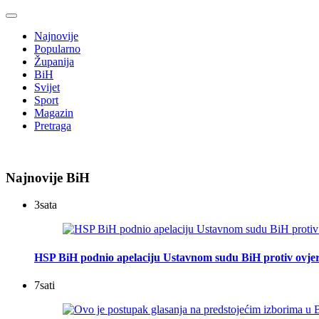
Najnovije
Popularno
Županija
BiH
Svijet
Sport
Magazin
Pretraga
Najnovije BiH
3
sata
HSP BiH podnio apelaciju Ustavnom sudu BiH protiv ovje
7
sati