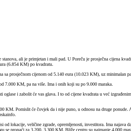
e stanova, ali je primjetan i mali pad. U Poreču je prosječna cijena kvad
 eura (6.854 KM) po kvadratu.
ana sa prosječnom cijenom od 5.140 eura (10.023 KM), uz minimalan pa
od 7.000 KM, pa na više. Ima i onih koji su po 9.000 maraka.
i oglase i zabolit će vas glava. I to od cijene kvadrata u već izgrađenim
0 KM. Pomislit će čovjek da i nije puno, u odnosu na druge ponude. A o
pskainfo.
od lokacije, veličine zgrade, opremljenosti, investitora. Ima najava da
gu se pronaći za 3.200, 3.300 KM. Bliže centru su najmanje 4.000 mar