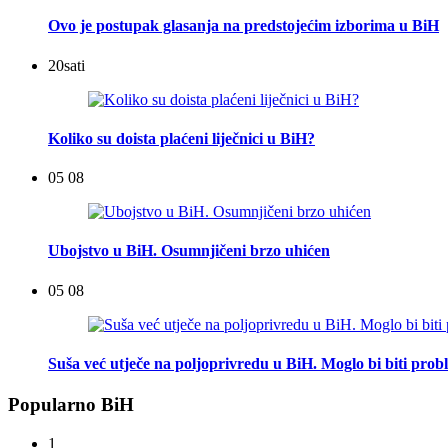
Ovo je postupak glasanja na predstojećim izborima u BiH
20
sati
Koliko su doista plaćeni liječnici u BiH?
05 08
Ubojstvo u BiH. Osumnjičeni brzo uhićen
05 08
Suša već utječe na poljoprivredu u BiH. Moglo bi biti pro
Popularno BiH
1