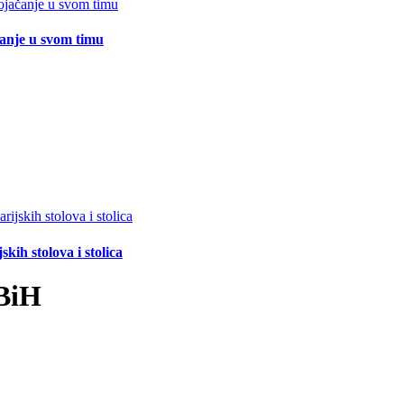
čanje u svom timu
ih stolova i stolica
 BiH