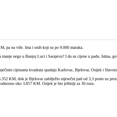
M, pa na više. Ima i onih koji su po 9.000 maraka.
a manje nego u Banjoj Luci i Sarajevu? I da su cijene u padu. Istina, g
osječnim cijenama kvadrata spadaju Karlovac, Bjelovar, Osijek i Slavon
 3.352 KM, dok je Bjelovar zabilježio mjesečni pad od 3,3 posto uz pro
 odnosno oko 3.857 KM. Osijek je bio jeftiniji za 30 eura.