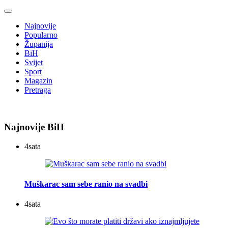
Najnovije
Popularno
Županija
BiH
Svijet
Sport
Magazin
Pretraga
Najnovije BiH
4
sata
Muškarac sam sebe ranio na svadbi
4
sata