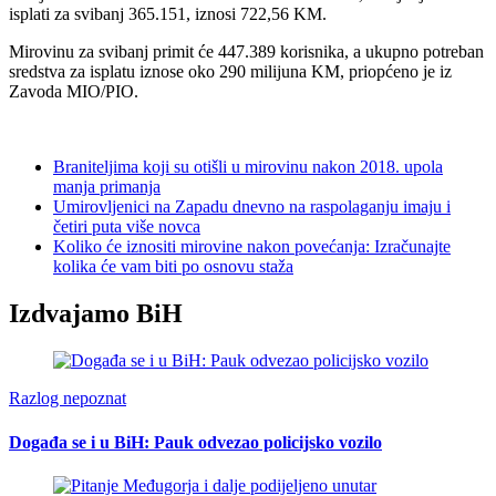
isplati za svibanj 365.151, iznosi 722,56 KM.
Mirovinu za svibanj primit će 447.389 korisnika, a ukupno potreban
sredstva za isplatu iznose oko 290 milijuna KM, priopćeno je iz
Zavoda MIO/PIO.
Braniteljima koji su otišli u mirovinu nakon 2018. upola
manja primanja
Umirovljenici na Zapadu dnevno na raspolaganju imaju i
četiri puta više novca
Koliko će iznositi mirovine nakon povećanja: Izračunajte
kolika će vam biti po osnovu staža
Izdvajamo BiH
Razlog nepoznat
Događa se i u BiH: Pauk odvezao policijsko vozilo