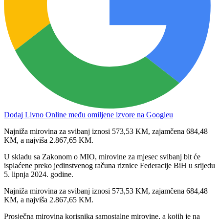
Dodaj Livno Online među omiljene izvore na Googleu
Najniža mirovina za svibanj iznosi 573,53 KM, zajamčena 684,48
KM, a najviša 2.867,65 KM.
U skladu sa Zakonom o MIO, mirovine za mjesec svibanj bit će
isplaćene preko jedinstvenog računa riznice Federacije BiH u srijedu
5. lipnja 2024. godine.
Najniža mirovina za svibanj iznosi 573,53 KM, zajamčena 684,48
KM, a najviša 2.867,65 KM.
Prosječna mirovina korisnika samostalne mirovine, a kojih je na