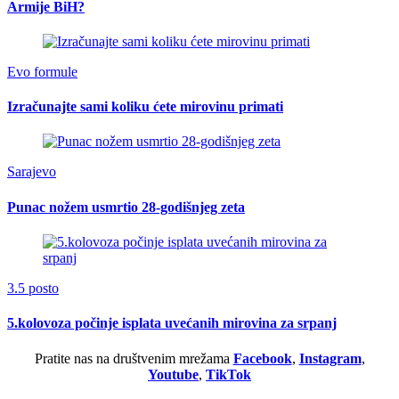
Armije BiH?
Evo formule
Izračunajte sami koliku ćete mirovinu primati
Sarajevo
Punac nožem usmrtio 28-godišnjeg zeta
3.5 posto
5.kolovoza počinje isplata uvećanih mirovina za srpanj
Pratite nas na društvenim mrežama
Facebook
,
Instagram
,
Youtube
,
TikTok