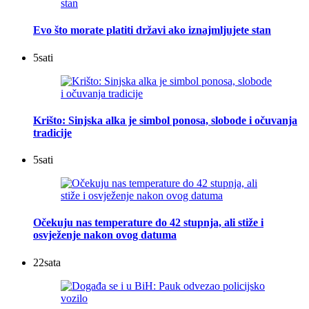
Evo što morate platiti državi ako iznajmljujete stan
5
sati
Krišto: Sinjska alka je simbol ponosa, slobode i očuvanja
tradicije
5
sati
Očekuju nas temperature do 42 stupnja, ali stiže i
osvježenje nakon ovog datuma
22
sata