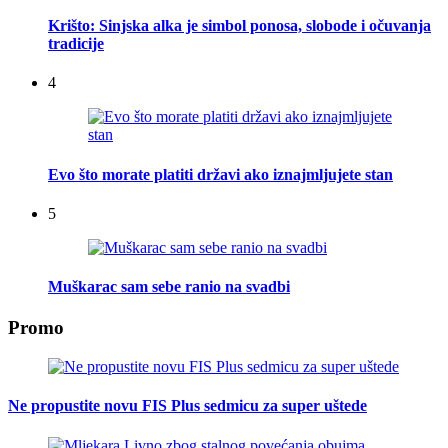
Krišto: Sinjska alka je simbol ponosa, slobode i očuvanja
tradicije
4
Evo što morate platiti državi ako iznajmljujete stan
5
Muškarac sam sebe ranio na svadbi
Promo
Ne propustite novu FIS Plus sedmicu za super uštede