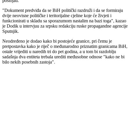
postojati.
"Dokument predviđa da se BiH politički razdruži i da se formiraju
dvije neovisne političke i teritorijalne cjeline koje će živjeti i
funkcionirati u skladu sa sporazumom nastalim na bazi toga", kazao
je Dodik u intervjuu za srpsku redakciju ruske propagandne agencije
Sputnjik.
Neodređeno je dodao kako bi postojeće granice, pri čemu je
pretpostavka kako je riječ o međunarodno priznatim granicama BiH,
ostale vrijediti u naredih tri do pet godina, a u tom bi razdoblju
sadašnja dva entiteta trebala urediti međusobne odnose "kako ne bi
bilo nekih posebnih zastoja".