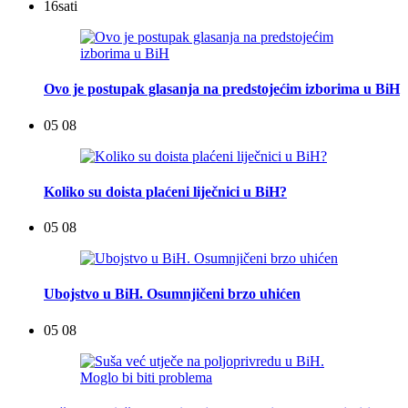
16
sati
Ovo je postupak glasanja na predstojećim izborima u BiH
05 08
Koliko su doista plaćeni liječnici u BiH?
05 08
Ubojstvo u BiH. Osumnjičeni brzo uhićen
05 08