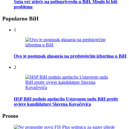
Suša već utječe na poljoprivredu u BiH. Moglo bi biti
problema
Popularno BiH
1
Ovo je postupak glasanja na predstojećim izborima u BiH
2
HSP BiH podnio apelaciju Ustavnom sudu BiH protiv
ovjere kandidature Slavena Kovačevića
Promo