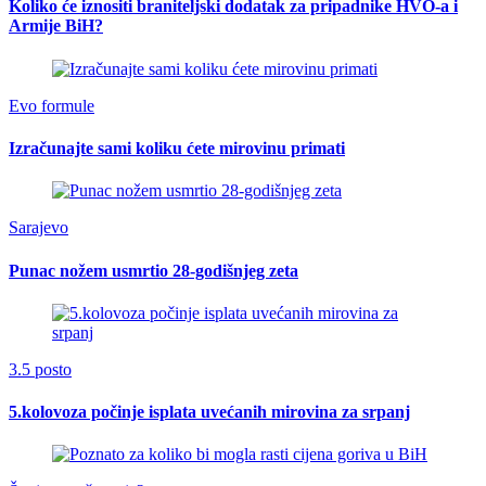
Koliko će iznositi braniteljski dodatak za pripadnike HVO-a i
Armije BiH?
Evo formule
Izračunajte sami koliku ćete mirovinu primati
Sarajevo
Punac nožem usmrtio 28-godišnjeg zeta
3.5 posto
5.kolovoza počinje isplata uvećanih mirovina za srpanj