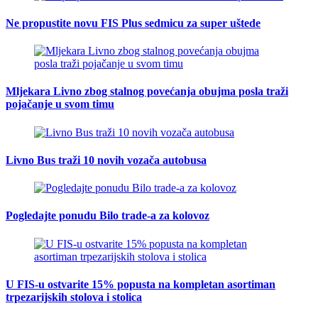
Ne propustite novu FIS Plus sedmicu za super uštede
Mljekara Livno zbog stalnog povećanja obujma posla traži
pojačanje u svom timu
Livno Bus traži 10 novih vozača autobusa
Pogledajte ponudu Bilo trade-a za kolovoz
U FIS-u ostvarite 15% popusta na kompletan asortiman
trpezarijskih stolova i stolica