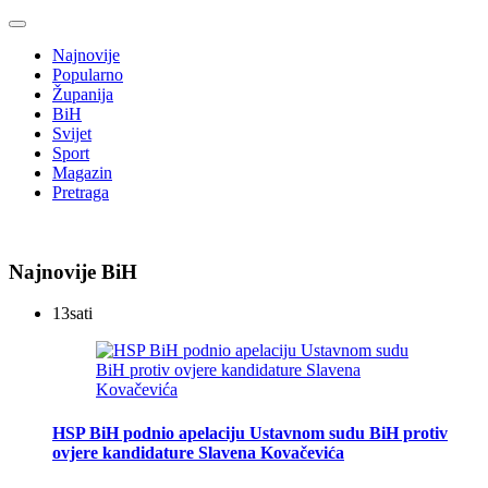
Najnovije
Popularno
Županija
BiH
Svijet
Sport
Magazin
Pretraga
Najnovije BiH
13
sati
HSP BiH podnio apelaciju Ustavnom sudu BiH protiv
ovjere kandidature Slavena Kovačevića