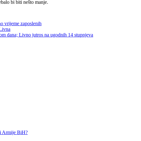
alo bi biti nešto manje.
no vrijeme zaposlenih
 Livna
om dana; Livno jutros na ugodnih 14 stupnjeva