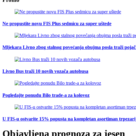
Ne propustite novu FIS Plus sedmicu za super uštede
Mljekara Livno zbog stalnog povećanja obujma posla traži poja
Livno Bus traži 10 novih vozača autobusa
Pogledajte ponudu Bilo trade-a za kolovoz
U FIS-u ostvarite 15% popusta na kompletan asortiman trpezarijsk
Objavljena prognoza za jesen