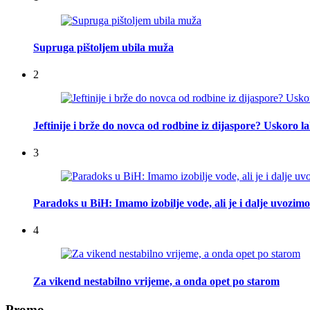
Supruga pištoljem ubila muža
2
Jeftinije i brže do novca od rodbine iz dijaspore? Uskoro l
3
Paradoks u BiH: Imamo izobilje vode, ali je i dalje uvozimo
4
Za vikend nestabilno vrijeme, a onda opet po starom
Promo