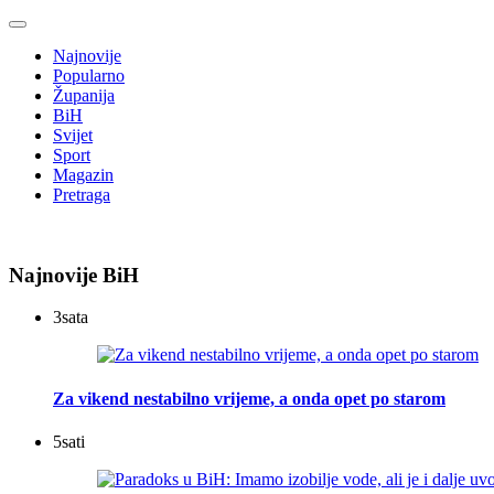
Najnovije
Popularno
Županija
BiH
Svijet
Sport
Magazin
Pretraga
Najnovije BiH
3
sata
Za vikend nestabilno vrijeme, a onda opet po starom
5
sati