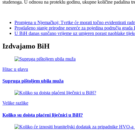
studenoga. U odnosu na proteklu godinu, ukupne količine padalina treb
Promjena u Njemačkoj: Tvrtke će morati točno evidentirati rad
Proglašeno stanje prirodne nesreće za pojedina područja grada
U BiH danas sunčano vrijeme uz umjeren porast naoblake tijek
Izdvajamo BiH
Hitac u glavu
Supruga pištoljem ubila muža
Velike razlike
Koliko su doista plaćeni liječnici u BiH?