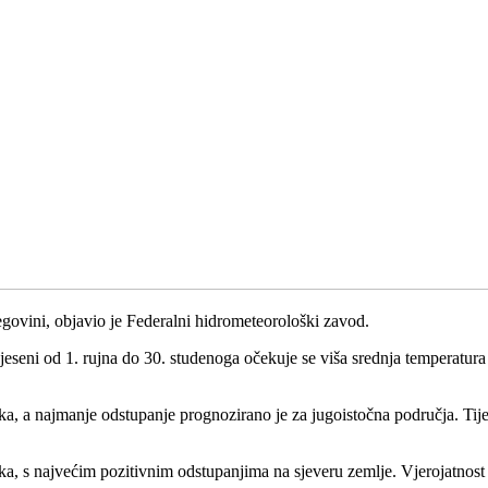
govini, objavio je Federalni hidrometeorološki zavod.
eseni od 1. rujna do 30. studenoga očekuje se viša srednja temperatur
ka, a najmanje odstupanje prognozirano je za jugoistočna područja. Tij
sjeka, s najvećim pozitivnim odstupanjima na sjeveru zemlje. Vjerojatnos