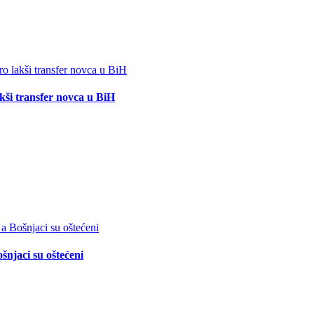
akši transfer novca u BiH
šnjaci su oštećeni