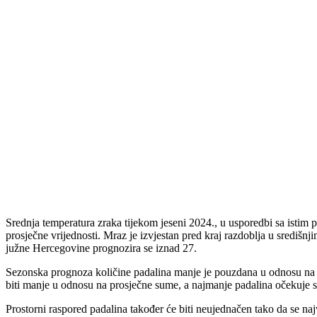
Srednja temperatura zraka tijekom jeseni 2024., u usporedbi sa istim p
prosječne vrijednosti. Mraz je izvjestan pred kraj razdoblja u središ
južne Hercegovine prognozira se iznad 27.
Sezonska prognoza količine padalina manje je pouzdana u odnosu na pro
biti manje u odnosu na prosječne sume, a najmanje padalina očekuje s
Prostorni raspored padalina također će biti neujednačen tako da se n