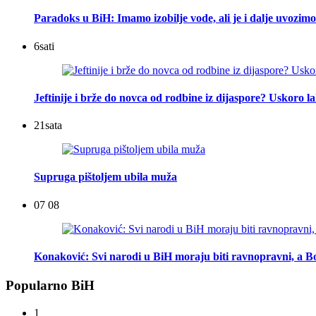
Paradoks u BiH: Imamo izobilje vode, ali je i dalje uvozimo
6
sati
Jeftinije i brže do novca od rodbine iz dijaspore? Uskoro l
21
sata
Supruga pištoljem ubila muža
07 08
Konaković: Svi narodi u BiH moraju biti ravnopravni, a Bo
Popularno BiH
1