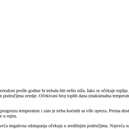
eriodom prošle godine bi trebala biti nešto niža. Iako se očekuje toplij
njim područjima zemlje. Očekivani broj toplih dana (maksimalna temperat
gnozu temperature i zato je treba koristiti sa više opreza. Prema dost
e u rujnu.
ajveća negativna odstupanja očekuju u središnjim područjima. Najveća su