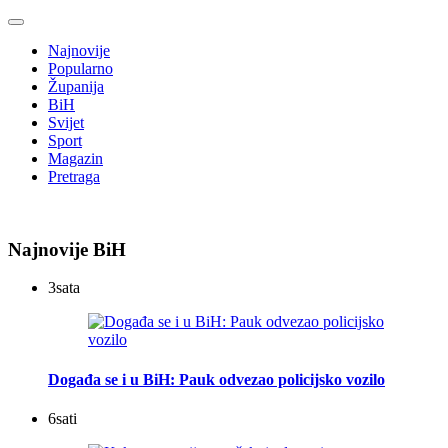
Najnovije
Popularno
Županija
BiH
Svijet
Sport
Magazin
Pretraga
Najnovije BiH
3
sata
Događa se i u BiH: Pauk odvezao policijsko vozilo
6
sati