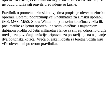
ne budu pridržavali pravila predviđene su kazne.
Pravilnik o prometu u zimskim uvjetima propisuje obveznu zimsku
opremu. Opremu podrazumijeva: Pneumatike za zimsku uporabu
(MS, M+S, M&S, Snow Winter i dr.) na svim kotačima vozila ili,
pneumatike za lјetnu upotrebu na svim kotačima s najmanjom
dubinom profila od četiri milimetra i lance za snijeg, odnosno druge
uređaje za povećanje trakcije pripravne za postavlјanje na najmanje
dva pogonska kotača. Vreća pijeska i lopata za teretna vozila nisu
više obvezni ni po ovom pravilniku.