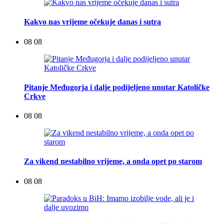
Kakvo nas vrijeme očekuje danas i sutra
08 08
Pitanje Međugorja i dalje podijeljeno unutar Katoličke
Crkve
08 08
Za vikend nestabilno vrijeme, a onda opet po starom
08 08