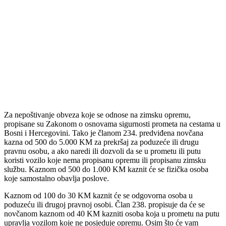
Za nepoštivanje obveza koje se odnose na zimsku opremu,
propisane su Zakonom o osnovama sigurnosti prometa na cestama u
Bosni i Hercegovini. Tako je članom 234. predviđena novčana
kazna od 500 do 5.000 KM za prekršaj za poduzeće ili drugu
pravnu osobu, a ako naredi ili dozvoli da se u prometu ili putu
koristi vozilo koje nema propisanu opremu ili propisanu zimsku
službu. Kaznom od 500 do 1.000 KM kaznit će se fizička osoba
koje samostalno obavlja poslove.
Kaznom od 100 do 30 KM kaznit će se odgovorna osoba u
poduzeću ili drugoj pravnoj osobi. Član 238. propisuje da će se
novčanom kaznom od 40 KM kazniti osoba koja u prometu na putu
upravlja vozilom koje ne posjeduje opremu. Osim što će vam