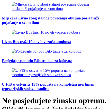
Mljekara Livno zbog stalnog povećanja obujma posla traži
pojačanje u svom timu
Livno Bus traži 10 novih vozača autobusa
Pogledajte ponudu Bilo trade-a za kolovoz
U FIS-u ostvarite 15% popusta na kompletan asortiman
trpezarijskih stolova i stolica
Ne posjedujete zimsku opremu.