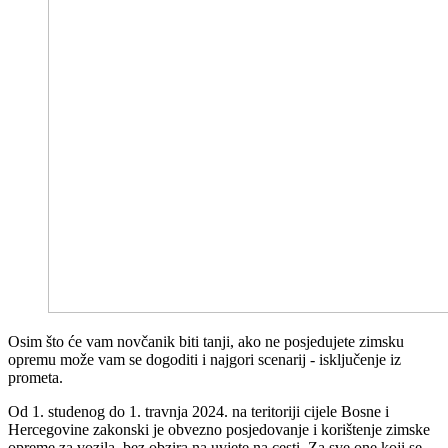
Osim što će vam novčanik biti tanji, ako ne posjedujete zimsku
opremu može vam se dogoditi i najgori scenarij - isključenje iz
prometa.
Od 1. studenog do 1. travnja 2024. na teritoriji cijele Bosne i
Hercegovine zakonski je obvezno posjedovanje i korištenje zimske
opreme za vozila, bez obzira na uvjete na cesti. Za sve one koji se