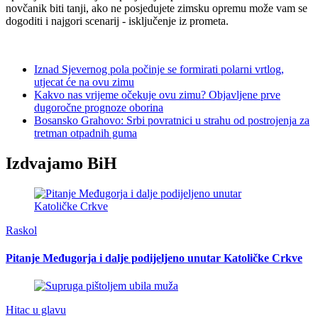
novčanik biti tanji, ako ne posjedujete zimsku opremu može vam se
dogoditi i najgori scenarij - isključenje iz prometa.
Iznad Sjevernog pola počinje se formirati polarni vrtlog,
utjecat će na ovu zimu
Kakvo nas vrijeme očekuje ovu zimu? Objavljene prve
dugoročne prognoze oborina
Bosansko Grahovo: Srbi povratnici u strahu od postrojenja za
tretman otpadnih guma
Izdvajamo BiH
Raskol
Pitanje Međugorja i dalje podijeljeno unutar Katoličke Crkve
Hitac u glavu