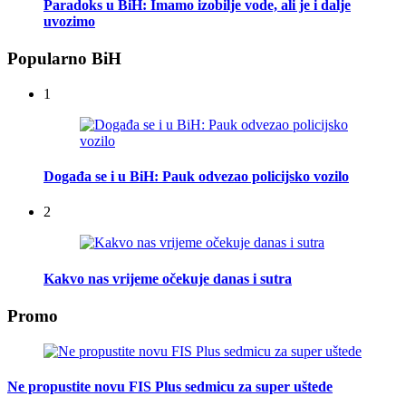
Paradoks u BiH: Imamo izobilje vode, ali je i dalje
uvozimo
Popularno BiH
1
Događa se i u BiH: Pauk odvezao policijsko vozilo
2
Kakvo nas vrijeme očekuje danas i sutra
Promo
Ne propustite novu FIS Plus sedmicu za super uštede