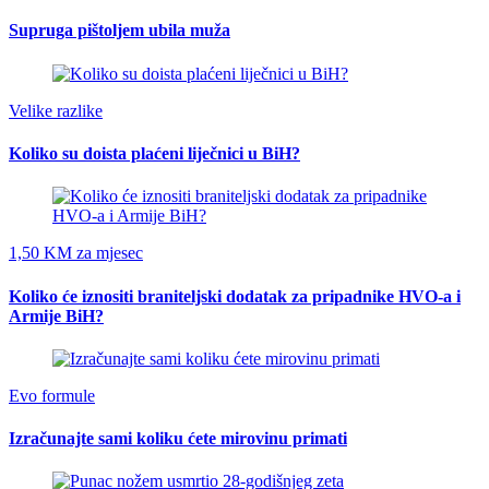
Supruga pištoljem ubila muža
Velike razlike
Koliko su doista plaćeni liječnici u BiH?
1,50 KM za mjesec
Koliko će iznositi braniteljski dodatak za pripadnike HVO-a i
Armije BiH?
Evo formule
Izračunajte sami koliku ćete mirovinu primati