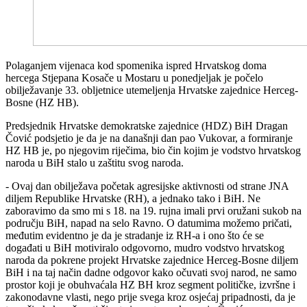
Polaganjem vijenaca kod spomenika ispred Hrvatskog doma
hercega Stjepana Kosače u Mostaru u ponedjeljak je počelo
obilježavanje 33. obljetnice utemeljenja Hrvatske zajednice Herceg-
Bosne (HZ HB).
Predsjednik Hrvatske demokratske zajednice (HDZ) BiH Dragan
Čović podsjetio je da je na današnji dan pao Vukovar, a formiranje
HZ HB je, po njegovim riječima, bio čin kojim je vodstvo hrvatskog
naroda u BiH stalo u zaštitu svog naroda.
- Ovaj dan obilježava početak agresijske aktivnosti od strane JNA
diljem Republike Hrvatske (RH), a jednako tako i BiH. Ne
zaboravimo da smo mi s 18. na 19. rujna imali prvi oružani sukob na
području BiH, napad na selo Ravno. O datumima možemo pričati,
međutim evidentno je da je stradanje iz RH-a i ono što će se
događati u BiH motiviralo odgovorno, mudro vodstvo hrvatskog
naroda da pokrene projekt Hrvatske zajednice Herceg-Bosne diljem
BiH i na taj način dadne odgovor kako očuvati svoj narod, ne samo
prostor koji je obuhvaćala HZ BH kroz segment političke, izvršne i
zakonodavne vlasti, nego prije svega kroz osjećaj pripadnosti, da je