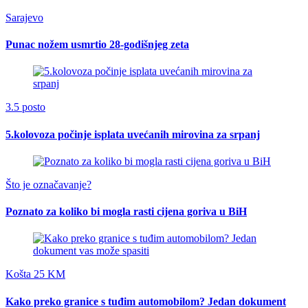
Sarajevo
Punac nožem usmrtio 28-godišnjeg zeta
3.5 posto
5.kolovoza počinje isplata uvećanih mirovina za srpanj
Što je označavanje?
Poznato za koliko bi mogla rasti cijena goriva u BiH
Košta 25 KM
Kako preko granice s tuđim automobilom? Jedan dokument