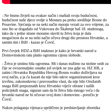
- Ne bismo živjeli na ovakav način i maštali svoju budućnost,
budućnost naše djece ovdje u Mostaru pa preko središnje Bosne do
Posavine. Sjećanja se na neki način moraju vezati za ovo vrijeme, za
ono što se događalo od Vukovara do Škabrnje baš 18. studenoga,
tako da s jedne strane moramo slaviti tu žrtvu koja je dala
mogućnost da se na neki način očuva drugi dio prostora Hrvatske, a
samim tim i BiH - kazao je Čović.
Prvi čovjek HDZ-a BiH istaknuo je kako je hrvatski narod u
Domovinskom ratu platio ogromnu cijenu slobode.
- Žrtva je uistinu bila ogromna. Mi i danas tražimo na stotine onih za
čije se ovozemaljske ostatke još uvijek ne zna gdje su. HZ HB, a
zatim i Hrvatsku Republiku Herceg-Bosnu svatko doživljava na
svoj način, a ja ću kazati da nije bilo takve organiziranosti kroz
izvršnu, zakonodavnu i pravosudnu vlast, da nije bilo Oružanih
snaga BiH prepoznatih kroz Hrvatsko vijeće obrane i naših
policijskih snaga, siguran sam da bi žrtva bila mnogo veća i da
hrvatski narod ne bi očuvao svoj dom i domovinu - poručio je
Čović.
Nakon polaganja vijenaca upriličeno je predstavljanje zbornika