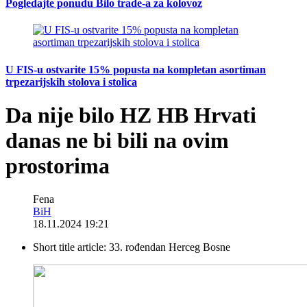
Pogledajte ponudu Bilo trade-a za kolovoz
U FIS-u ostvarite 15% popusta na kompletan asortiman
trpezarijskih stolova i stolica
Da nije bilo HZ HB Hrvati
danas ne bi bili na ovim
prostorima
Fena
BiH
18.11.2024 19:21
Short title article:
33. rođendan Herceg Bosne