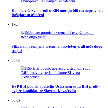
Konaković: Svi narodi u BiH moraju biti ravnopravni, a
Bošnjaci su oštećeni
13
sati
Stiže nam promjena vremena i osvježenje, ali neće dugo
trajati
06 08
HSP BiH podnio apelaciju Ustavnom sudu BiH protiv
ovjere kandidature Slavena Kovačevića
06 08