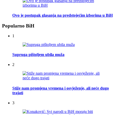
Ovo je postupak glasanja na predstojećim izborima u BiH
Popularno BiH
1
Supruga pištoljem ubila muža
2
Stiže nam promjena vremena i osvježenje, ali neće dugo
trajati
3