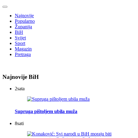
Najnovije
Popularno
Županija
BiH
Svijet
Sport
Magazin
Pretraga
Najnovije BiH
2
sata
Supruga pištoljem ubila muža
8
sati