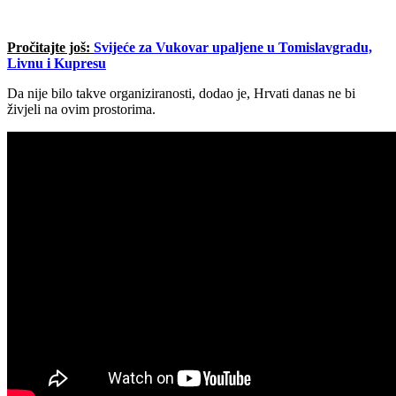
Pročitajte još:
Svijeće za Vukovar upaljene u Tomislavgradu,
Livnu i Kupresu
Da nije bilo takve organiziranosti, dodao je, Hrvati danas ne bi
živjeli na ovim prostorima.