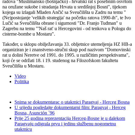
radova "Muslimansko (bošnjačko) - hrvatski rat s posebnim osvrtom
na oružane sukobe i stradanja Hrvata u središnjoj Bosni", tijekom
kojega su izlagali Mladen Ančić sa Sveučilišta u Zadru na temu "
(Ne)postojanje 'velikih strategija' na početku ratova 1990-ih", te Ivo
Lučić sa Sveučilišta obrane i sigurnosti "Dr. Franjo Tuđman" u
Zagrebu na temu "'Naš rat' u Hercegovini - od tenkova u Pologu do
cisterne-bombe u Mostaru".
Također, u sklopu obilježavanja 33. obljetnice utemeljenja HZ HB-a
organiziran je i znanstveno-stručni skup pod nazivom "Domovinski
rat u dolini Neretve od 1991. do 1995. u različitim perspektivama",
koji će se održati 18. i 19. studenog na Filozofskom fakultetu
Sveučilišta u Mostaru.
Video
Politika
Snima se dokumentarac o utakmici Paragvaj - Herceg Bosna
U srijedu pogledajte dokumentarni film: Paragvaj - Herceg
Bosna, Asunción ´96
Prije 25 godina reprezentacija Herceg-Bosne je u dalekom
Paragvaju odigrala prvu i jedinu službenu nogometnu
utakmicu