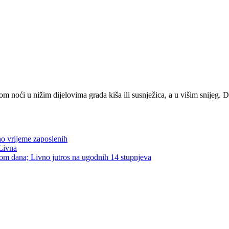
 noći u nižim dijelovima grada kiša ili susnježica, a u višim snijeg. 
no vrijeme zaposlenih
 Livna
om dana; Livno jutros na ugodnih 14 stupnjeva