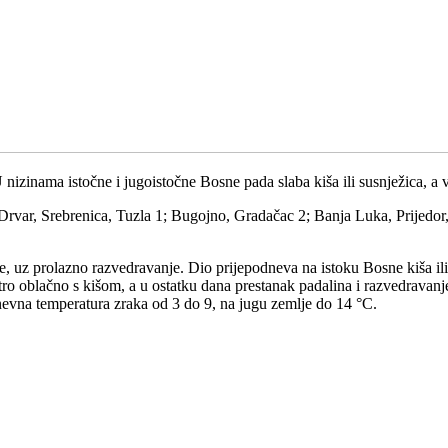
 nizinama istočne i jugoistočne Bosne pada slaba kiša ili susnježica, a 
 Drvar, Srebrenica, Tuzla 1; Bugojno, Gradačac 2; Banja Luka, Prijedor,
 uz prolazno razvedravanje. Dio prijepodneva na istoku Bosne kiša ili
jutro oblačno s kišom, a u ostatku dana prestanak padalina i razvedrav
Dnevna temperatura zraka od 3 do 9, na jugu zemlje do 14 °C.