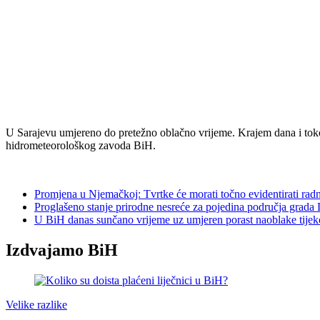
U Sarajevu umjereno do pretežno oblačno vrijeme. Krajem dana i tokom
hidrometeorološkog zavoda BiH.
Promjena u Njemačkoj: Tvrtke će morati točno evidentirati rad
Proglašeno stanje prirodne nesreće za pojedina područja grada
U BiH danas sunčano vrijeme uz umjeren porast naoblake tijek
Izdvajamo BiH
Velike razlike