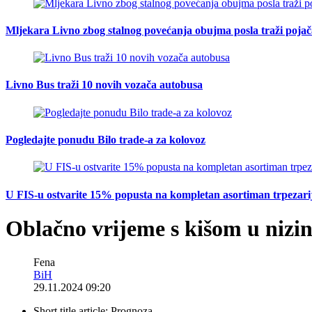
Mljekara Livno zbog stalnog povećanja obujma posla traži poja
Livno Bus traži 10 novih vozača autobusa
Pogledajte ponudu Bilo trade-a za kolovoz
U FIS-u ostvarite 15% popusta na kompletan asortiman trpezarijsk
Oblačno vrijeme s kišom u nizi
Fena
BiH
29.11.2024 09:20
Short title article:
Prognoza