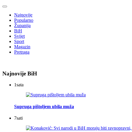
Najnovije
Popularno
Županija
BiH
Svijet
Sport
Magazin
Pretraga
Najnovije BiH
1
sata
Supruga pištoljem ubila muža
7
sati