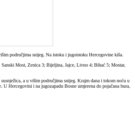
višim područjima snijeg. Na istoku i jugoistoku Hercegovine kiša.
 Sanski Most, Zenica 3; Bijeljina, Jajce, Livno 4; Bihać 5; Mostar,
 susnježica, a u višim područjima snijeg. Krajm dana i tokom noću u
anje. U Hercegovini i na jugozapadu Bosne umjerena do pojačana bura,