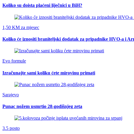
Koliko su doista plaćeni liječnici u BiH?
1,50 KM za mjesec
Koliko će iznositi braniteljski dodatak za pripadnike HVO-a i A
Evo formule
Izračunajte sami koliku ćete mirovinu primati
Sarajevo
Punac nožem usmrtio 28-godišnjeg zeta
3.5 posto