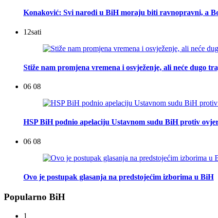
Konaković: Svi narodi u BiH moraju biti ravnopravni, a Bo
12
sati
Stiže nam promjena vremena i osvježenje, ali neće dugo tra
06 08
HSP BiH podnio apelaciju Ustavnom sudu BiH protiv ovje
06 08
Ovo je postupak glasanja na predstojećim izborima u BiH
Popularno BiH
1