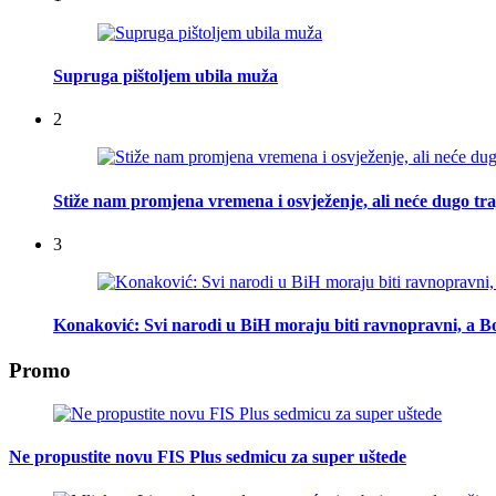
Supruga pištoljem ubila muža
2
Stiže nam promjena vremena i osvježenje, ali neće dugo tra
3
Konaković: Svi narodi u BiH moraju biti ravnopravni, a Bo
Promo
Ne propustite novu FIS Plus sedmicu za super uštede