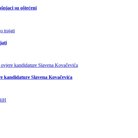
šnjaci su oštećeni
jati
re kandidature Slavena Kovačevića