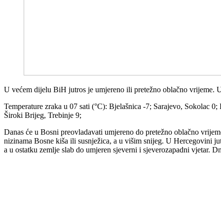
U većem dijelu BiH jutros je umjereno ili pretežno oblačno vrijeme. U
Temperature zraka u 07 sati (°C): Bjelašnica -7; Sarajevo, Sokolac 0;
Široki Brijeg, Trebinje 9;
Danas će u Bosni preovladavati umjereno do pretežno oblačno vrijeme,
nizinama Bosne kiša ili susnježica, a u višim snijeg. U Hercegovini 
a u ostatku zemlje slab do umjeren sjeverni i sjeverozapadni vjetar. 