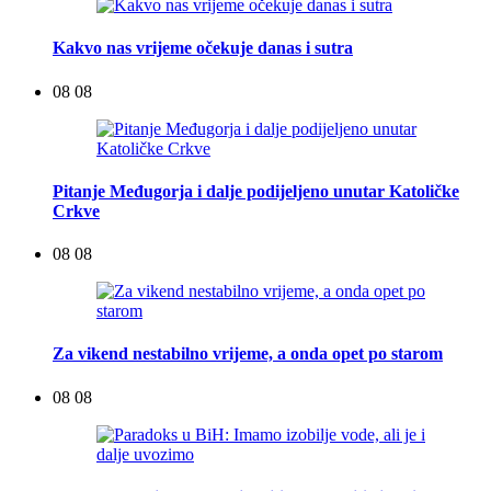
Kakvo nas vrijeme očekuje danas i sutra
08 08
Pitanje Međugorja i dalje podijeljeno unutar Katoličke
Crkve
08 08
Za vikend nestabilno vrijeme, a onda opet po starom
08 08