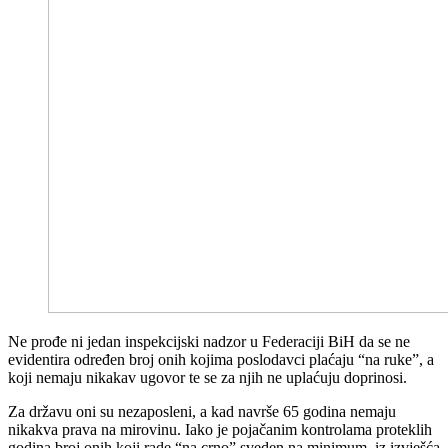
Ne prođe ni jedan inspekcijski nadzor u Federaciji BiH da se ne
evidentira određen broj onih kojima poslodavci plaćaju “na ruke”, a
koji nemaju nikakav ugovor te se za njih ne uplaćuju doprinosi.
Za državu oni su nezaposleni, a kad navrše 65 godina nemaju
nikakva prava na mirovinu. Iako je pojačanim kontrolama proteklih
godina broj onih koji rade “na crno” sveden na minimum, iz izvješća