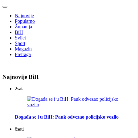
Najnovije
Popularno
Županija
BiH
Svijet
Sport
Magazin
Pretraga
Najnovije BiH
2
sata
Događa se i u BiH: Pauk odvezao policijsko vozilo
6
sati