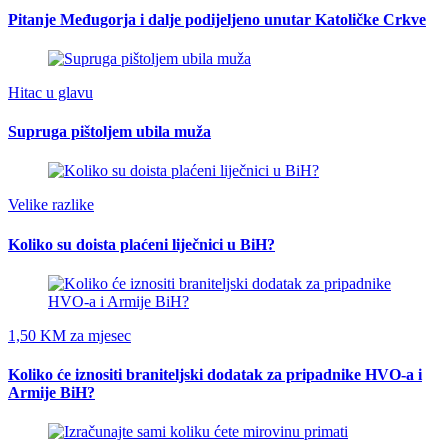
Pitanje Međugorja i dalje podijeljeno unutar Katoličke Crkve
Hitac u glavu
Supruga pištoljem ubila muža
Velike razlike
Koliko su doista plaćeni liječnici u BiH?
1,50 KM za mjesec
Koliko će iznositi braniteljski dodatak za pripadnike HVO-a i
Armije BiH?