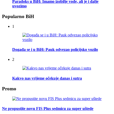
Paradoks u BiH: Imamo izobilje vode, ali je i dalje
uvozimo
Popularno BiH
1
Događa se i u BiH: Pauk odvezao policijsko vozilo
2
Kakvo nas vrijeme očekuje danas i sutra
Promo
Ne propustite novu FIS Plus sedmicu za super uštede