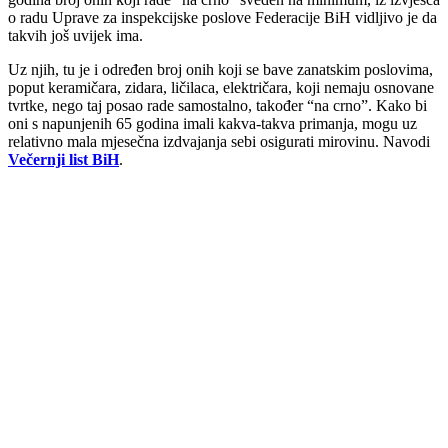
o radu Uprave za inspekcijske poslove Federacije BiH vidljivo je da
takvih još uvijek ima.
Uz njih, tu je i određen broj onih koji se bave zanatskim poslovima,
poput keramičara, zidara, ličilaca, električara, koji nemaju osnovane
tvrtke, nego taj posao rade samostalno, također “na crno”. Kako bi
oni s napunjenih 65 godina imali kakva-takva primanja, mogu uz
relativno mala mjesečna izdvajanja sebi osigurati mirovinu. Navodi
Večernji list BiH
.