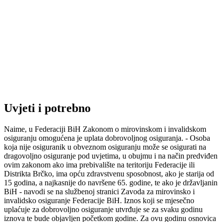
Uvjeti i potrebno
Naime, u Federaciji BiH Zakonom o mirovinskom i invalidskom
osiguranju omogućena je uplata dobrovoljnog osiguranja. - Osoba
koja nije osiguranik u obveznom osiguranju može se osigurati na
dragovoljno osiguranje pod uvjetima, u obujmu i na način predviđen
ovim zakonom ako ima prebivalište na teritoriju Federacije ili
Distrikta Brčko, ima opću zdravstvenu sposobnost, ako je starija od
15 godina, a najkasnije do navršene 65. godine, te ako je državljanin
BiH - navodi se na službenoj stranici Zavoda za mirovinsko i
invalidsko osiguranje Federacije BiH. Iznos koji se mjesečno
uplaćuje za dobrovoljno osiguranje utvrđuje se za svaku godinu
iznova te bude objavljen početkom godine. Za ovu godinu osnovica