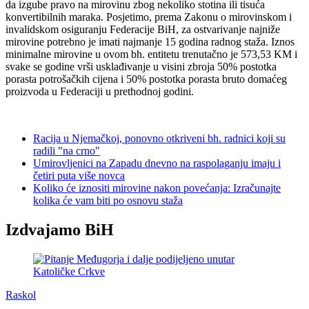
da izgube pravo na mirovinu zbog nekoliko stotina ili tisuća
konvertibilnih maraka. Posjetimo, prema Zakonu o mirovinskom i
invalidskom osiguranju Federacije BiH, za ostvarivanje najniže
mirovine potrebno je imati najmanje 15 godina radnog staža. Iznos
minimalne mirovine u ovom bh. entitetu trenutačno je 573,53 KM i
svake se godine vrši usklađivanje u visini zbroja 50% postotka
porasta potrošačkih cijena i 50% postotka porasta bruto domaćeg
proizvoda u Federaciji u prethodnoj godini.
Racija u Njemačkoj, ponovno otkriveni bh. radnici koji su
radili "na crno"
Umirovljenici na Zapadu dnevno na raspolaganju imaju i
četiri puta više novca
Koliko će iznositi mirovine nakon povećanja: Izračunajte
kolika će vam biti po osnovu staža
Izdvajamo BiH
Raskol