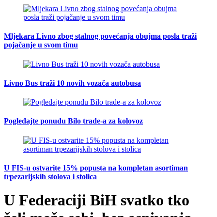
Mljekara Livno zbog stalnog povećanja obujma posla traži
pojačanje u svom timu
Livno Bus traži 10 novih vozača autobusa
Pogledajte ponudu Bilo trade-a za kolovoz
U FIS-u ostvarite 15% popusta na kompletan asortiman
trpezarijskih stolova i stolica
U Federaciji BiH svatko tko