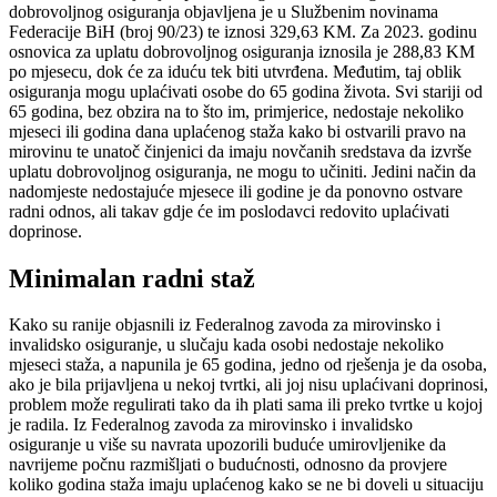
dobrovoljnog osiguranja objavljena je u Službenim novinama
Federacije BiH (broj 90/23) te iznosi 329,63 KM. Za 2023. godinu
osnovica za uplatu dobrovoljnog osiguranja iznosila je 288,83 KM
po mjesecu, dok će za iduću tek biti utvrđena. Međutim, taj oblik
osiguranja mogu uplaćivati osobe do 65 godina života. Svi stariji od
65 godina, bez obzira na to što im, primjerice, nedostaje nekoliko
mjeseci ili godina dana uplaćenog staža kako bi ostvarili pravo na
mirovinu te unatoč činjenici da imaju novčanih sredstava da izvrše
uplatu dobrovoljnog osiguranja, ne mogu to učiniti. Jedini način da
nadomjeste nedostajuće mjesece ili godine je da ponovno ostvare
radni odnos, ali takav gdje će im poslodavci redovito uplaćivati
doprinose.
Minimalan radni staž
Kako su ranije objasnili iz Federalnog zavoda za mirovinsko i
invalidsko osiguranje, u slučaju kada osobi nedostaje nekoliko
mjeseci staža, a napunila je 65 godina, jedno od rješenja je da osoba,
ako je bila prijavljena u nekoj tvrtki, ali joj nisu uplaćivani doprinosi,
problem može regulirati tako da ih plati sama ili preko tvrtke u kojoj
je radila. Iz Federalnog zavoda za mirovinsko i invalidsko
osiguranje u više su navrata upozorili buduće umirovljenike da
navrijeme počnu razmišljati o budućnosti, odnosno da provjere
koliko godina staža imaju uplaćenog kako se ne bi doveli u situaciju