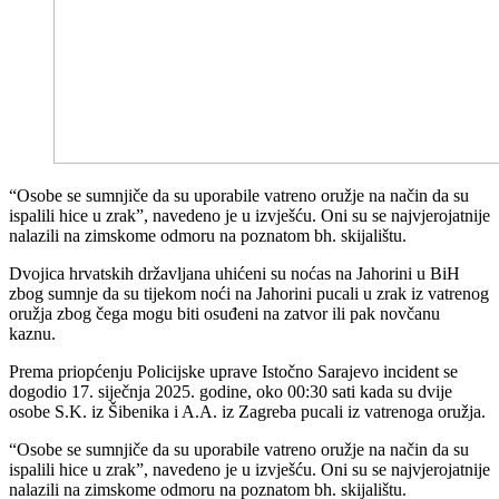
“Osobe se sumnjiče da su uporabile vatreno oružje na način da su
ispalili hice u zrak”, navedeno je u izvješću. Oni su se najvjerojatnije
nalazili na zimskome odmoru na poznatom bh. skijalištu.
Dvojica hrvatskih državljana uhićeni su noćas na Jahorini u BiH
zbog sumnje da su tijekom noći na Jahorini pucali u zrak iz vatrenog
oružja zbog čega mogu biti osuđeni na zatvor ili pak novčanu
kaznu.
Prema priopćenju Policijske uprave Istočno Sarajevo incident se
dogodio 17. siječnja 2025. godine, oko 00:30 sati kada su dvije
osobe S.K. iz Šibenika i A.A. iz Zagreba pucali iz vatrenoga oružja.
“Osobe se sumnjiče da su uporabile vatreno oružje na način da su
ispalili hice u zrak”, navedeno je u izvješću. Oni su se najvjerojatnije
nalazili na zimskome odmoru na poznatom bh. skijalištu.