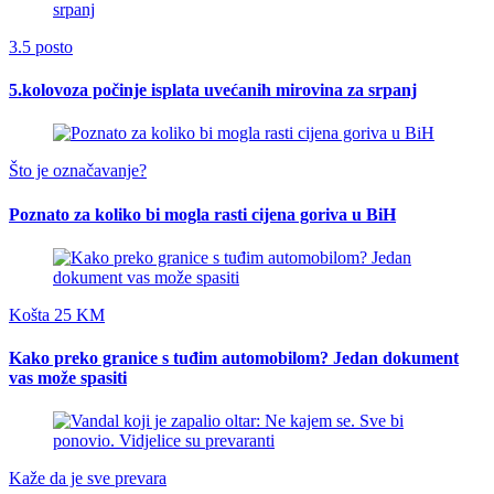
3.5 posto
5.kolovoza počinje isplata uvećanih mirovina za srpanj
Što je označavanje?
Poznato za koliko bi mogla rasti cijena goriva u BiH
Košta 25 KM
Kako preko granice s tuđim automobilom? Jedan dokument
vas može spasiti
Kaže da je sve prevara