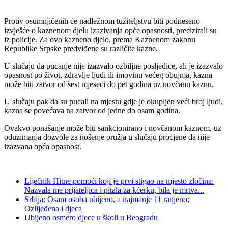
Protiv osumnjičenih će nadležnom tužiteljstvu biti podneseno
izvješće o kaznenom djelu izazivanja opće opasnosti, precizirali su
iz policije. Za ovo kazneno djelo, prema Kaznenom zakonu
Republike Srpske predviđene su različite kazne.
U slučaju da pucanje nije izazvalo ozbiljne posljedice, ali je izazvalo
opasnost po život, zdravlje ljudi ili imovinu većeg obujma, kazna
može biti zatvor od šest mjeseci do pet godina uz novčanu kaznu.
U slučaju pak da su pucali na mjestu gdje je okupljen veći broj ljudi,
kazna se povećava na zatvor od jedne do osam godina.
Ovakvo ponašanje može biti sankcionirano i novčanom kaznom, uz
oduzimanja dozvole za nošenje oružja u slučaju procjene da nije
izazvana opća opasnost.
Liječnik Hitne pomoći koji je prvi stigao na mjesto zločina:
Nazvala me prijateljica i pitala za kćerku, bila je mrtva...
Srbija: Osam osoba ubijeno, a najmanje 11 ranjeno;
Ozlijeđena i djeca
Ubijeno osmero djece u školi u Beogradu