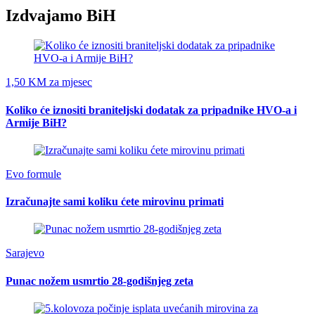
Izdvajamo BiH
1,50 KM za mjesec
Koliko će iznositi braniteljski dodatak za pripadnike HVO-a i
Armije BiH?
Evo formule
Izračunajte sami koliku ćete mirovinu primati
Sarajevo
Punac nožem usmrtio 28-godišnjeg zeta