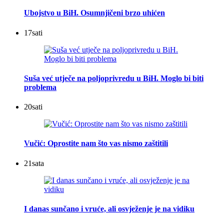
Ubojstvo u BiH. Osumnjičeni brzo uhićen
17
sati
Suša već utječe na poljoprivredu u BiH. Moglo bi biti
problema
20
sati
Vučić: Oprostite nam što vas nismo zaštitili
21
sata
I danas sunčano i vruće, ali osvježenje je na vidiku