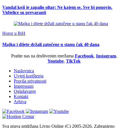
Vandal koji je zapalio oltar: Ne kajem se. Sve bi ponovio.
Vidjelice su prevaranti
Horor u BiH
Majku i dijete držali zatočene u stanu čak 40 dana
Pratite nas na društvenim mrežama
Facebook
,
Instagram
,
Youtube
,
TikTok
Naslovnica
Uvjeti korištenja
Pravila privatnosti
Impressum
Oglašavanje
Kontakt
Arhiva
Sva prava pridržana Livno Online (C) 2005-2026. Zabranjeno