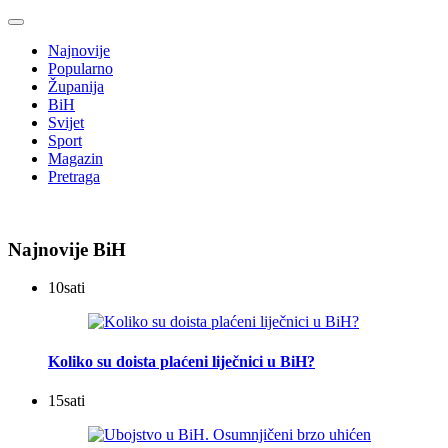
Najnovije
Popularno
Županija
BiH
Svijet
Sport
Magazin
Pretraga
Najnovije BiH
10
sati
Koliko su doista plaćeni liječnici u BiH?
15
sati