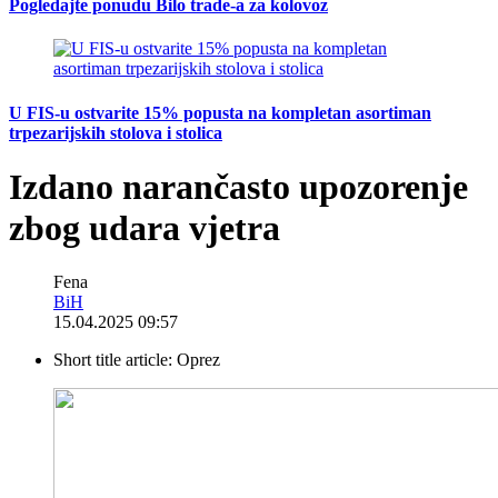
Pogledajte ponudu Bilo trade-a za kolovoz
U FIS-u ostvarite 15% popusta na kompletan asortiman
trpezarijskih stolova i stolica
Izdano narančasto upozorenje
zbog udara vjetra
Fena
BiH
15.04.2025 09:57
Short title article:
Oprez