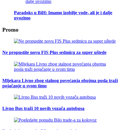
Paradoks u BiH: Imamo izobilje vode, ali je i dalje
uvozimo
Promo
Ne propustite novu FIS Plus sedmicu za super uštede
Mljekara Livno zbog stalnog povećanja obujma posla traži
pojačanje u svom timu
Livno Bus traži 10 novih vozača autobusa