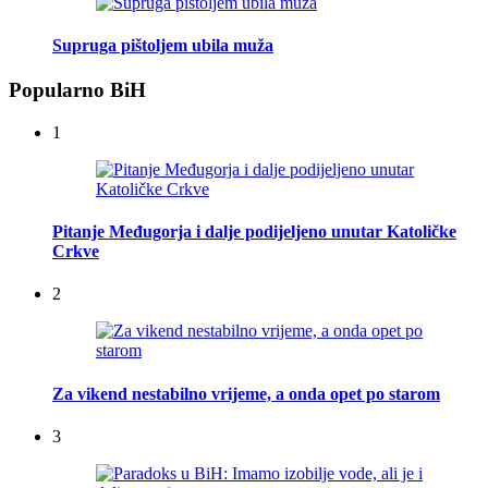
Supruga pištoljem ubila muža
Popularno BiH
1
Pitanje Međugorja i dalje podijeljeno unutar Katoličke
Crkve
2
Za vikend nestabilno vrijeme, a onda opet po starom
3