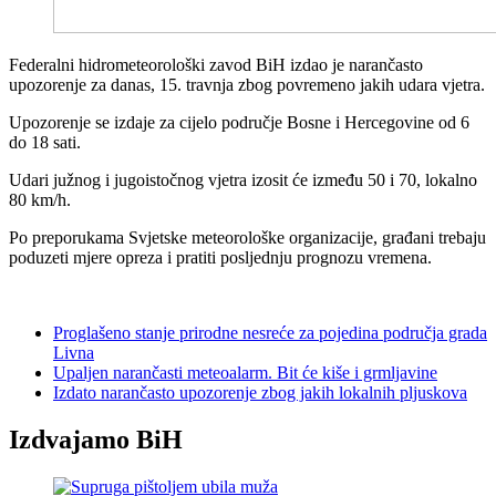
Federalni hidrometeorološki zavod BiH izdao je narančasto
upozorenje za danas, 15. travnja zbog povremeno jakih udara vjetra.
Upozorenje se izdaje za cijelo područje Bosne i Hercegovine od 6
do 18 sati.
Udari južnog i jugoistočnog vjetra izosit će između 50 i 70, lokalno
80 km/h.
Po preporukama Svjetske meteorološke organizacije, građani trebaju
poduzeti mjere opreza i pratiti posljednju prognozu vremena.
Proglašeno stanje prirodne nesreće za pojedina područja grada
Livna
Upaljen narančasti meteoalarm. Bit će kiše i grmljavine
Izdato narančasto upozorenje zbog jakih lokalnih pljuskova
Izdvajamo BiH