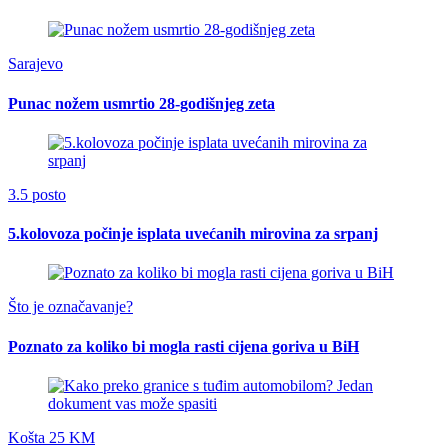
Sarajevo
Punac nožem usmrtio 28-godišnjeg zeta
3.5 posto
5.kolovoza počinje isplata uvećanih mirovina za srpanj
Što je označavanje?
Poznato za koliko bi mogla rasti cijena goriva u BiH
Košta 25 KM