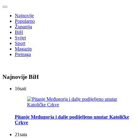
Najnovije
Popularno
Županija
BiH
Svijet
Sport
Magazin
Pretraga
Najnovije BiH
16
sati
Pitanje Međugorja i dalje podijeljeno unutar Katoličke
Crkve
21
sata