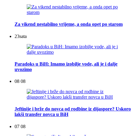
Za vikend nestabilno vrijeme, a onda opet po starom
23
sata
Paradoks u BiH: Imamo izobilje vode, ali je i dalje
uvozimo
08 08
Jeftinije i brže do novca od rodbine iz dijaspore? Uskoro
lakši transfer novca u BiH
07 08