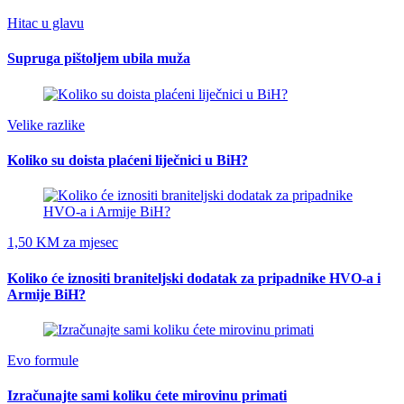
Hitac u glavu
Supruga pištoljem ubila muža
Velike razlike
Koliko su doista plaćeni liječnici u BiH?
1,50 KM za mjesec
Koliko će iznositi braniteljski dodatak za pripadnike HVO-a i
Armije BiH?
Evo formule
Izračunajte sami koliku ćete mirovinu primati