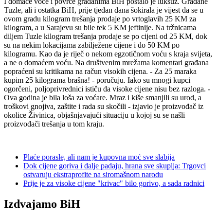
I domaće voće i povrće građanima BiH postalo je luksuz. Građane
Tuzle, ali i ostatka BiH, prije tjedan dana šokirala je vijest da se u
ovom gradu kilogram trešanja prodaje po vrtoglavih 25 KM za
kilogram, a u Sarajevu su bile tek 5 KM jeftinije. Na tržnicama
diljem Tuzle kilogram trešanja prodaje se po cijeni od 25 KM, dok
su na nekim lokacijama zabilježene cijene i do 50 KM po
kilogramu. Kao da je riječ o nekom egzotičnom voću s kraja svijeta,
a ne o domaćem voću. Na društvenim mrežama komentari građana
popraćeni su kritikama na račun visokih cijena. - Za 25 maraka
kupim 25 kilograma brašna! - poručuju. Iako su mnogi kupci
ogorčeni, poljoprivrednici ističu da visoke cijene nisu bez razloga. -
Ova godina je bila loša za voćare. Mraz i kiše smanjili su urod, a
troškovi gnojiva, zaštite i rada su skočili - izjavio je proizvođač iz
okolice Živinica, objašnjavajući situaciju u kojoj su se našli
proizvođači trešanja u tom kraju.
Plaće porasle, ali nam je kupovna moć sve slabija
Dok cijene goriva i dalje padaju, hrana sve skuplja: Trgovci
ostvaruju ekstraprofite na siromašnom narodu
Prije je za visoke cijene "krivac" bilo gorivo, a sada radnici
Izdvajamo BiH