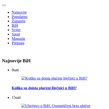
Najnovije
Popularno
Županija
BiH
Svijet
Sport
Magazin
Pretraga
Najnovije BiH
9
sati
Koliko su doista plaćeni liječnici u BiH?
15
sati