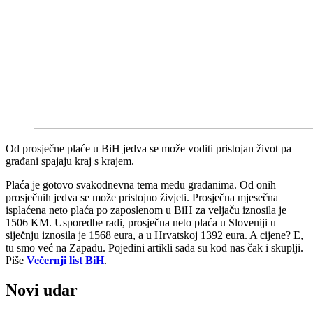
Od prosječne plaće u BiH jedva se može voditi pristojan život pa
građani spajaju kraj s krajem.
Plaća je gotovo svakodnevna tema među građanima. Od onih
prosječnih jedva se može pristojno živjeti. Prosječna mjesečna
isplaćena neto plaća po zaposlenom u BiH za veljaču iznosila je
1506 KM. Usporedbe radi, prosječna neto plaća u Sloveniji u
siječnju iznosila je 1568 eura, a u Hrvatskoj 1392 eura. A cijene? E,
tu smo već na Zapadu. Pojedini artikli sada su kod nas čak i skuplji.
Piše
Večernji list BiH
.
Novi udar