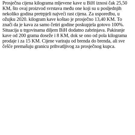
Prosječna cijena kilograma mljevene kave u BiH iznosi čak 25,50
KM, što ovaj proizvod svrstava među one koji su u posljednjih
nekoliko godina pretrpjeli najveći rast cijena. Za usporedbu, u
ožujku 2020. kilogram kave koštao je prosječno 13,40 KM. To
znači da je kava za samo četiri godine poskupjela gotovo 100%.
Situacija u trgovinama diljem BiH dodatno zabrinjava. Pakiranje
kave od 200 grama doseže i 8 KM, dok se ono od pola kilograma
prodaje i za 15 KM. Cijene variraju od brenda do brenda, ali sve
češće premašuju granicu prihvatljivog za prosječnog kupca.