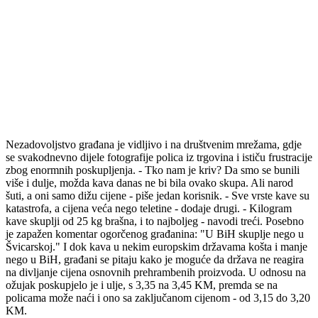
Nezadovoljstvo građana je vidljivo i na društvenim mrežama, gdje
se svakodnevno dijele fotografije polica iz trgovina i ističu frustracije
zbog enormnih poskupljenja. - Tko nam je kriv? Da smo se bunili
više i dulje, možda kava danas ne bi bila ovako skupa. Ali narod
šuti, a oni samo dižu cijene - piše jedan korisnik. - Sve vrste kave su
katastrofa, a cijena veća nego teletine - dodaje drugi. - Kilogram
kave skuplji od 25 kg brašna, i to najboljeg - navodi treći. Posebno
je zapažen komentar ogorčenog građanina: "U BiH skuplje nego u
Švicarskoj." I dok kava u nekim europskim državama košta i manje
nego u BiH, građani se pitaju kako je moguće da država ne reagira
na divljanje cijena osnovnih prehrambenih proizvoda. U odnosu na
ožujak poskupjelo je i ulje, s 3,35 na 3,45 KM, premda se na
policama može naći i ono sa zaključanom cijenom - od 3,15 do 3,20
KM.