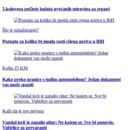
5.kolovoza počinje isplata uvećanih mirovina za srpanj
Što je označavanje?
Poznato za koliko bi mogla rasti cijena goriva u BiH
Košta 25 KM
Kako preko granice s tuđim automobilom? Jedan dokument
vas može spasiti
Kaže da je sve prevara
Vandal koji je zapalio oltar: Ne kajem se. Sve bi ponovio.
Vidjelice su prevaranti