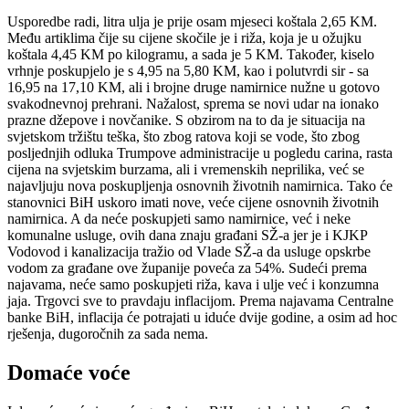
Usporedbe radi, litra ulja je prije osam mjeseci koštala 2,65 KM.
Među artiklima čije su cijene skočile je i riža, koja je u ožujku
koštala 4,45 KM po kilogramu, a sada je 5 KM. Također, kiselo
vrhnje poskupjelo je s 4,95 na 5,80 KM, kao i polutvrdi sir - sa
16,95 na 17,10 KM, ali i brojne druge namirnice nužne u gotovo
svakodnevnoj prehrani. Nažalost, sprema se novi udar na ionako
prazne džepove i novčanike. S obzirom na to da je situacija na
svjetskom tržištu teška, što zbog ratova koji se vode, što zbog
posljednjih odluka Trumpove administracije u pogledu carina, rasta
cijena na svjetskim burzama, ali i vremenskih neprilika, već se
najavljuju nova poskupljenja osnovnih životnih namirnica. Tako će
stanovnici BiH uskoro imati nove, veće cijene osnovnih životnih
namirnica. A da neće poskupjeti samo namirnice, već i neke
komunalne usluge, ovih dana znaju građani SŽ-a jer je i KJKP
Vodovod i kanalizacija tražio od Vlade SŽ-a da usluge opskrbe
vodom za građane ove županije poveća za 54%. Sudeći prema
najavama, neće samo poskupjeti riža, kava i ulje već i konzumna
jaja. Trgovci sve to pravdaju inflacijom. Prema najavama Centralne
banke BiH, inflacija će potrajati u iduće dvije godine, a osim ad hoc
rješenja, dugoročnih za sada nema.
Domaće voće