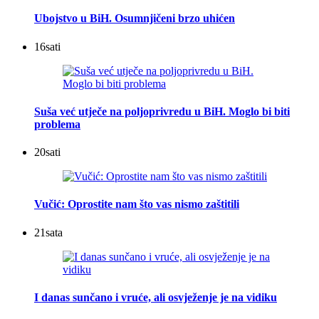
Ubojstvo u BiH. Osumnjičeni brzo uhićen
16
sati
Suša već utječe na poljoprivredu u BiH. Moglo bi biti
problema
20
sati
Vučić: Oprostite nam što vas nismo zaštitili
21
sata
I danas sunčano i vruće, ali osvježenje je na vidiku