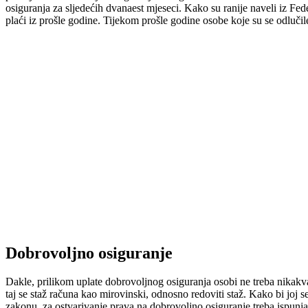
osiguranja za sljedećih dvanaest mjeseci. Kako su ranije naveli iz Fe
plaći iz prošle godine. Tijekom prošle godine osobe koje su se odluči
Dobrovoljno osiguranje
Dakle, prilikom uplate dobrovoljnog osiguranja osobi ne treba nikakva 
taj se staž računa kao mirovinski, odnosno redoviti staž. Kako bi joj 
zakonu, za ostvarivanje prava na dobrovoljno osiguranje treba ispunj