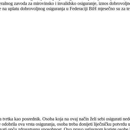
deralnog zavoda za mirovinsko i invalidsko osiguranje, iznos dobrovolj
le na uplatu dobrovoljnog osiguranja u Federaciji BiH mjesečno su za te
tvrtka kao posrednik. Osoba koja na ovaj način želi sebi osigurati nedos
se odobrila ova vrsta osiguranja, osoba treba donijeti liječničku potvrd
avati opću zdravstvenu sposobnost. Ovo pravo uglavnom koriste osobe k