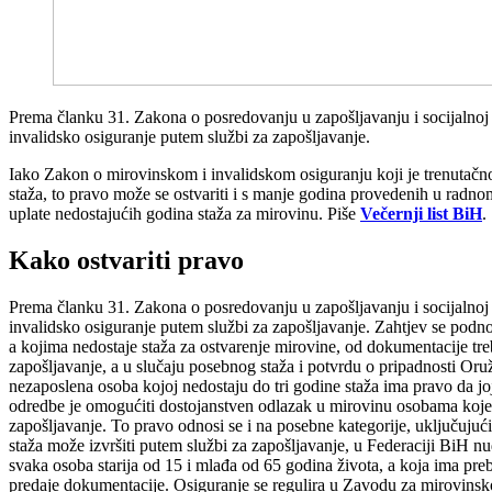
Prema članku 31. Zakona o posredovanju u zapošljavanju i socijalnoj 
invalidsko osiguranje putem službi za zapošljavanje.
Iako Zakon o mirovinskom i invalidskom osiguranju koji je trenutačn
staža, to pravo može se ostvariti i s manje godina provedenih u rad
uplate nedostajućih godina staža za mirovinu. Piše
Večernji list BiH
.
Kako ostvariti pravo
Prema članku 31. Zakona o posredovanju u zapošljavanju i socijalnoj 
invalidsko osiguranje putem službi za zapošljavanje. Zahtjev se podno
a kojima nedostaje staža za ostvarenje mirovine, od dokumentacije treba
zapošljavanje, a u slučaju posebnog staža i potvrdu o pripadnosti O
nezaposlena osoba kojoj nedostaju do tri godine staža ima pravo da joj
odredbe je omogućiti dostojanstven odlazak u mirovinu osobama koje su g
zapošljavanje. To pravo odnosi se i na posebne kategorije, uključuju
staža može izvršiti putem službi za zapošljavanje, u Federaciji BiH n
svaka osoba starija od 15 i mlađa od 65 godina života, a koja ima pre
predaje dokumentacije. Osiguranje se regulira u Zavodu za mirovinsko