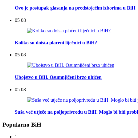
Ovo je postupak glasanja na predstojećim izborima u BiH
05 08
Koliko su doista plaćeni liječnici u BiH?
05 08
Ubojstvo u BiH. Osumnjičeni brzo uhićen
05 08
Suša već utječe na poljoprivredu u BiH. Moglo bi biti pro
Popularno BiH
1