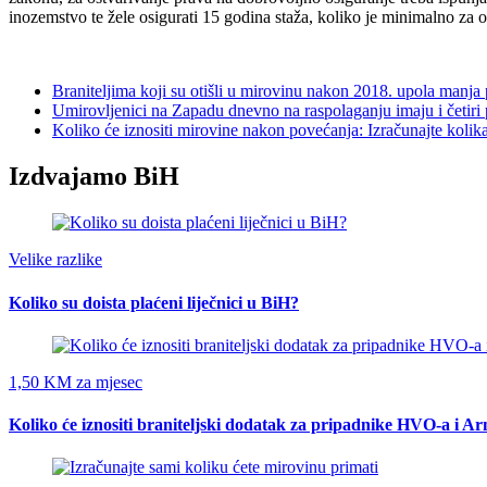
inozemstvo te žele osigurati 15 godina staža, koliko je minimalno za 
Braniteljima koji su otišli u mirovinu nakon 2018. upola manja
Umirovljenici na Zapadu dnevno na raspolaganju imaju i četiri 
Koliko će iznositi mirovine nakon povećanja: Izračunajte kolik
Izdvajamo BiH
Velike razlike
Koliko su doista plaćeni liječnici u BiH?
1,50 KM za mjesec
Koliko će iznositi braniteljski dodatak za pripadnike HVO-a i A