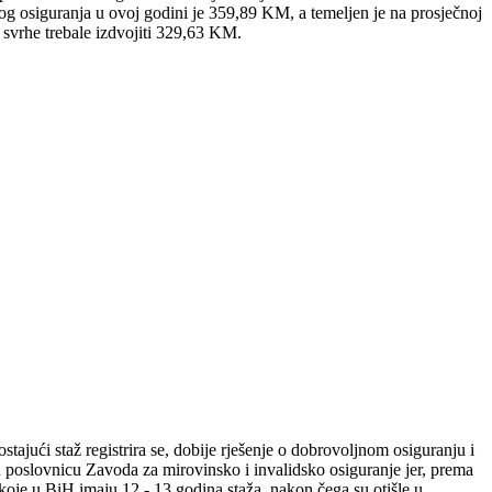
nog osiguranja u ovoj godini je 359,89 KM, a temeljen je na prosječnoj
 svrhe trebale izdvojiti 329,63 KM.
tajući staž registrira se, dobije rješenje o dobrovoljnom osiguranju i
u u poslovnicu Zavoda za mirovinsko i invalidsko osiguranje jer, prema
oje u BiH imaju 12 - 13 godina staža, nakon čega su otišle u