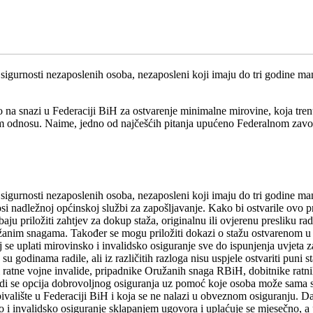
sigurnosti nezaposlenih osoba, nezaposleni koji imaju do tri godine ma
o na snazi u Federaciji BiH za ostvarenje minimalne mirovine, koja tr
nom odnosu. Naime, jedno od najčešćih pitanja upućeno Federalnom zavo
sigurnosti nezaposlenih osoba, nezaposleni koji imaju do tri godine ma
si nadležnoj općinskoj službi za zapošljavanje. Kako bi ostvarile ovo p
ju priložiti zahtjev za dokup staža, originalnu ili ovjerenu presliku ra
ružanim snagama. Također se mogu priložiti dokazi o stažu ostvarenom
 se uplati mirovinsko i invalidsko osiguranje sve do ispunjenja uvjeta z
odinama radile, ali iz različitih razloga nisu uspjele ostvariti puni sta
ći ratne vojne invalide, pripadnike Oružanih snaga RBiH, dobitnike rat
udi se opcija dobrovoljnog osiguranja uz pomoć koje osoba može sama se
bivalište u Federaciji BiH i koja se ne nalazi u obveznom osiguranju. Da
 i invalidsko osiguranje sklapanjem ugovora i uplaćuje se mjesečno, a