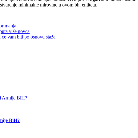
ostvarenje minimalne mirovine u ovom bh. entitetu.
 primanja
puta više novca
a će vam biti po osnovu staža
rmije BiH?