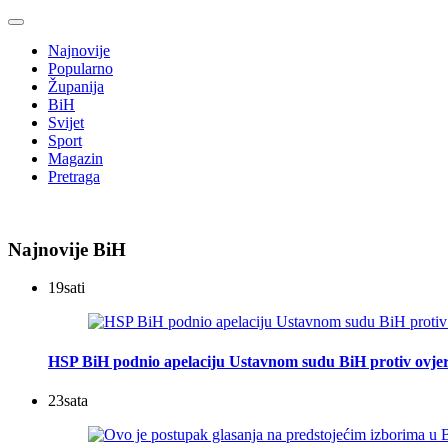
Najnovije
Popularno
Županija
BiH
Svijet
Sport
Magazin
Pretraga
Najnovije BiH
19
sati
HSP BiH podnio apelaciju Ustavnom sudu BiH protiv ovje
23
sata