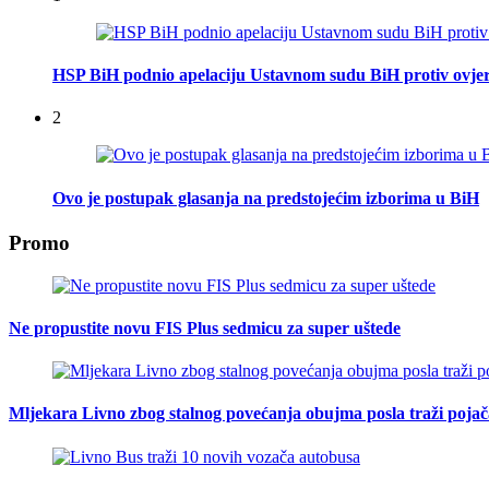
HSP BiH podnio apelaciju Ustavnom sudu BiH protiv ovje
2
Ovo je postupak glasanja na predstojećim izborima u BiH
Promo
Ne propustite novu FIS Plus sedmicu za super uštede
Mljekara Livno zbog stalnog povećanja obujma posla traži poja