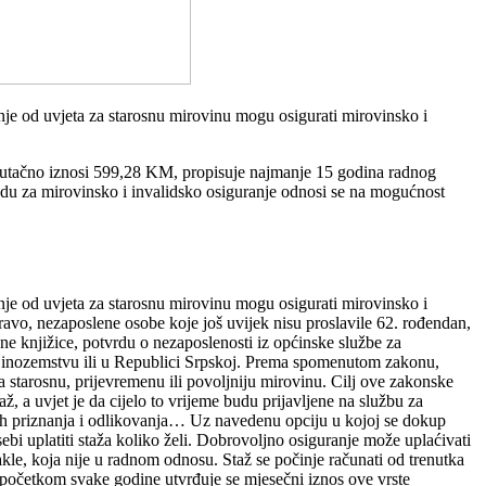
nje od uvjeta za starosnu mirovinu mogu osigurati mirovinsko i
enutačno iznosi 599,28 KM, propisuje najmanje 15 godina radnog
du za mirovinsko i invalidsko osiguranje odnosi se na mogućnost
nje od uvjeta za starosnu mirovinu mogu osigurati mirovinsko i
ravo, nezaposlene osobe koje još uvijek nisu proslavile 62. rođendan,
dne knjižice, potvrdu o nezaposlenosti iz općinske službe za
 u inozemstvu ili u Republici Srpskoj. Prema spomenutom zakonu,
a starosnu, prijevremenu ili povoljniju mirovinu. Cilj ove zakonske
ž, a uvjet je da cijelo to vrijeme budu prijavljene na službu za
nih priznanja i odlikovanja… Uz navedenu opciju u kojoj se dokup
bi uplatiti staža koliko želi. Dobrovoljno osiguranje može uplaćivati
kle, koja nije u radnom odnosu. Staž se počinje računati od trenutka
 početkom svake godine utvrđuje se mjesečni iznos ove vrste