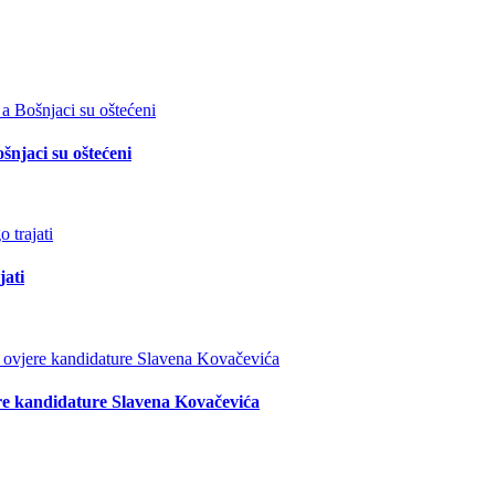
šnjaci su oštećeni
jati
re kandidature Slavena Kovačevića