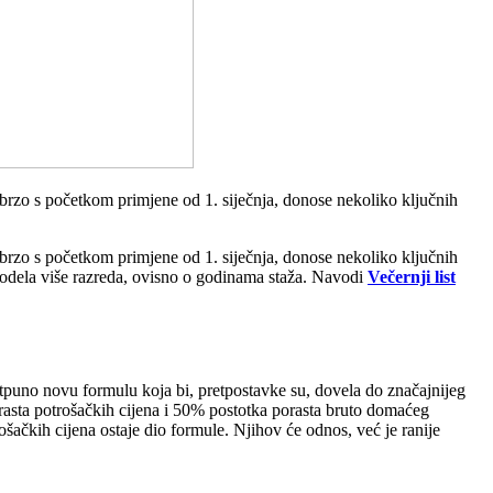
 brzo s početkom primjene od 1. siječnja, donose nekoliko ključnih
 brzo s početkom primjene od 1. siječnja, donose nekoliko ključnih
 modela više razreda, ovisno o godinama staža. Navodi
Večernji list
tpuno novu formulu koja bi, pretpostavke su, dovela do značajnijeg
orasta potrošačkih cijena i 50% postotka porasta bruto domaćeg
šačkih cijena ostaje dio formule. Njihov će odnos, već je ranije