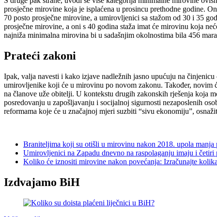
S druge pak strane, uvodi se više kategorija minimalne mirovine ovis
prosječne mirovine koja je isplaćena u prosincu prethodne godine. O
70 posto prosječne mirovine, a umirovljenici sa stažom od 30 i 35 go
prosječne mirovine, a oni s 40 godina staža imat će mirovinu koja ne
najniža minimalna mirovina bi u sadašnjim okolnostima bila 456 mar
Prateći zakoni
Ipak, valja navesti i kako izjave nadležnih jasno upućuju na činjenic
umirovljenike koji će u mirovinu po novom zakonu. Također, novim će
na članove uže obitelji. U kontekstu drugih zakonskih rješenja koja 
posredovanju u zapošljavanju i socijalnoj sigurnosti nezaposlenih os
reformama koje će u značajnoj mjeri suzbiti “sivu ekonomiju”, osnažiti
Braniteljima koji su otišli u mirovinu nakon 2018. upola manja
Umirovljenici na Zapadu dnevno na raspolaganju imaju i četiri 
Koliko će iznositi mirovine nakon povećanja: Izračunajte kolik
Izdvajamo BiH