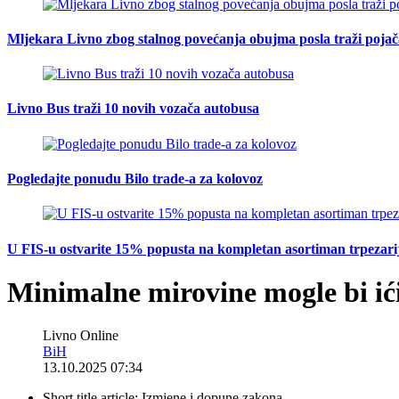
Mljekara Livno zbog stalnog povećanja obujma posla traži poja
Livno Bus traži 10 novih vozača autobusa
Pogledajte ponudu Bilo trade-a za kolovoz
U FIS-u ostvarite 15% popusta na kompletan asortiman trpezarijsk
Minimalne mirovine mogle bi ići
Livno Online
BiH
13.10.2025 07:34
Short title article:
Izmjene i dopune zakona