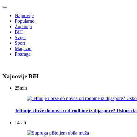
Najnovije
Popularno
Županija
BiH
Svijet
Sport
Magazin
Pretraga
Najnovije BiH
25
min
Jeftinije i brže do novca od rodbine iz dijaspore? Uskoro l
14
sati