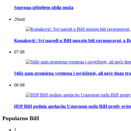
Supruga pištoljem ubila muža
20
sati
Konaković: Svi narodi u BiH moraju biti ravnopravni, a Bo
07 08
Stiže nam promjena vremena i osvježenje, ali neće dugo tra
06 08
HSP BiH podnio apelaciju Ustavnom sudu BiH protiv ovje
Popularno BiH
1