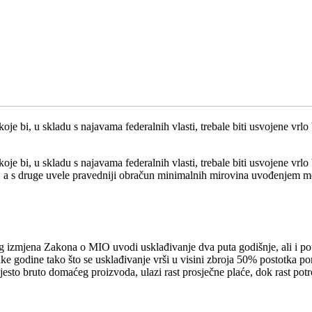
e bi, u skladu s najavama federalnih vlasti, trebale biti usvojene vrlo
e bi, u skladu s najavama federalnih vlasti, trebale biti usvojene vrlo
nika, a s druge uvele pravedniji obračun minimalnih mirovina uvođenjem
g izmjena Zakona o MIO uvodi usklađivanje dva puta godišnje, ali i po
ke godine tako što se usklađivanje vrši u visini zbroja 50% postotka p
sto bruto domaćeg proizvoda, ulazi rast prosječne plaće, dok rast potro