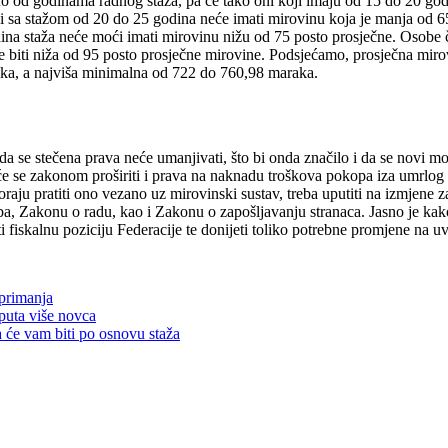
no od godinama radnog staža, pa će tako oni koji imaju od 15 do 20 god
ni sa stažom od 20 do 25 godina neće imati mirovinu koja je manja od 
dina staža neće moći imati mirovinu nižu od 75 posto prosječne. Osobe 
će biti niža od 95 posto prosječne mirovine. Podsjećamo, prosječna mi
aka, a najviša minimalna od 722 do 760,98 maraka.
u da se stečena prava neće umanjivati, što bi onda značilo i da se novi
 se zakonom proširiti i prava na naknadu troškova pokopa iza umrlog ko
moraju pratiti ono vezano uz mirovinski sustav, treba uputiti na izmjen
oba, Zakonu o radu, kao i Zakonu o zapošljavanju stranaca. Jasno je k
 fiskalnu poziciju Federacije te donijeti toliko potrebne promjene na u
 primanja
puta više novca
a će vam biti po osnovu staža