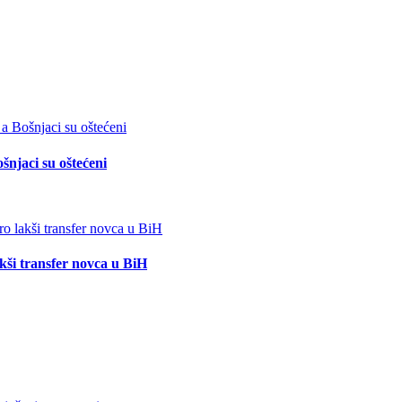
šnjaci su oštećeni
akši transfer novca u BiH