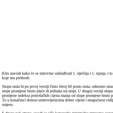
Klix navodi kako će se mirovine usklađivati 1. siječnja i 1. srpnja, 
koje mu prethodi.
Stopu rasta bi po prvoj verziji činio zbroj 60 posto rasta, odnosno sm
stope promjene bruto plaće ili jednaka toj stopi. U drugoj verziji stop
promjene indeksa potrošačkih cijena manja od stope promjene bruto plać
To u konačnici donosi umirovljenicima dobre vijesti i mogućnost vidl
smjeru.