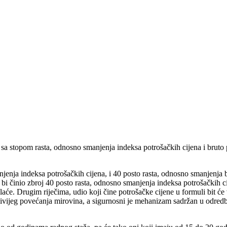
i to sa stopom rasta, odnosno smanjenja indeksa potrošačkih cijena i br
anjenja indeksa potrošačkih cijena, i 40 posto rasta, odnosno smanjenja
u bi činio zbroj 40 posto rasta, odnosno smanjenja indeksa potrošačkih c
e. Drugim riječima, udio koji čine potrošačke cijene u formuli bit će već
jivijeg povećanja mirovina, a sigurnosni je mehanizam sadržan u odredb