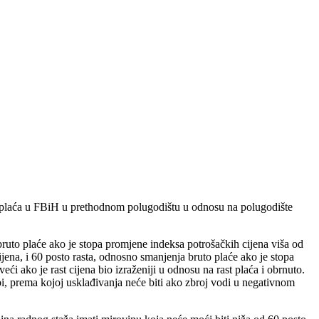
uto plaća u FBiH u prethodnom polugodištu u odnosu na polugodište
 bruto plaće ako je stopa promjene indeksa potrošačkih cijena viša od
ijena, i 60 posto rasta, odnosno smanjenja bruto plaće ako je stopa
i ako je rast cijena bio izraženiji u odnosu na rast plaća i obrnuto.
i, prema kojoj usklađivanja neće biti ako zbroj vodi u negativnom