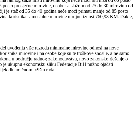
ina radnog staža imati mirovinu koja neće moći biti niža od 60 posto
65 posto prosječne mirovine, osobe sa stažom od 25 do 30 mirovinu od
čiji je staž od 35 do 40 godina neće moći primati manje od 85 posto
rovina korisnika samostalne mirovine u rujnu iznosi 760,98 KM. Dakle,
 model uvođenja više razreda minimalne mirovine odnosi na nove
risnika mirovine i na osobe koje su te troškove snosile, a ne samo
e zakona u području radnog zakonodavstva, novo zakonsko rješenje o
ako je ukupnu ekonomsku sliku Federacije BiH nužno ojačati
vijek dinamičnom tržištu rada.