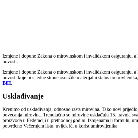
Izmjene i dopune Zakona o mirovinskom i invalidskom osiguranju, a koj
novosti.
Izmjene i dopune Zakona o mirovinskom i invalidskom osiguranju, a koj
novosti koje bi s jedne strane osnažile materijalni status umirovlje
BiH
.
Usklađivanje
Krenimo od usklađivanja, odnosno rasta mirovina. Tako novi prijedlo
povećanja mirovina. Trenutačno se mirovine usklađuju 15. travnja sva
proizvoda u Federaciji u prethodnoj godini. Izmjenama u formulu, umje
potvrđeno Večernjem listu, uvijek ići u korist umirovljenika.