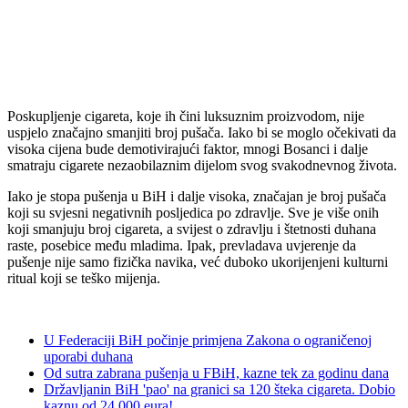
Poskupljenje cigareta, koje ih čini luksuznim proizvodom, nije
uspjelo značajno smanjiti broj pušača. Iako bi se moglo očekivati da
visoka cijena bude demotivirajući faktor, mnogi Bosanci i dalje
smatraju cigarete nezaobilaznim dijelom svog svakodnevnog života.
Iako je stopa pušenja u BiH i dalje visoka, značajan je broj pušača
koji su svjesni negativnih posljedica po zdravlje. Sve je više onih
koji smanjuju broj cigareta, a svijest o zdravlju i štetnosti duhana
raste, posebice među mladima. Ipak, prevladava uvjerenje da
pušenje nije samo fizička navika, već duboko ukorijenjeni kulturni
ritual koji se teško mijenja.
U Federaciji BiH počinje primjena Zakona o ograničenoj
uporabi duhana
Od sutra zabrana pušenja u FBiH, kazne tek za godinu dana
Državljanin BiH 'pao' na granici sa 120 šteka cigareta. Dobio
kaznu od 24.000 eura!