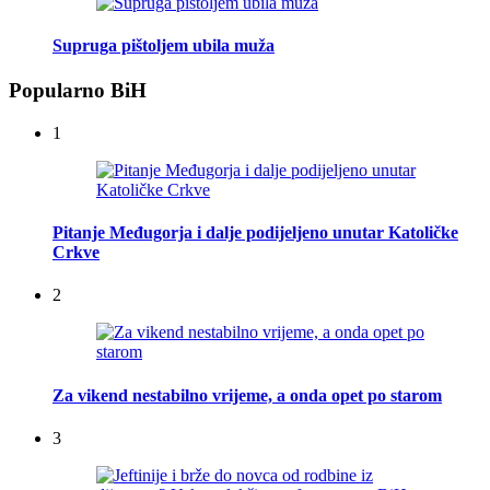
Supruga pištoljem ubila muža
Popularno BiH
1
Pitanje Međugorja i dalje podijeljeno unutar Katoličke
Crkve
2
Za vikend nestabilno vrijeme, a onda opet po starom
3