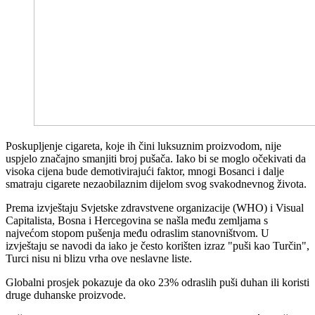
Poskupljenje cigareta, koje ih čini luksuznim proizvodom, nije
uspjelo značajno smanjiti broj pušača. Iako bi se moglo očekivati da
visoka cijena bude demotivirajući faktor, mnogi Bosanci i dalje
smatraju cigarete nezaobilaznim dijelom svog svakodnevnog života.
Prema izvještaju Svjetske zdravstvene organizacije (WHO) i Visual
Capitalista, Bosna i Hercegovina se našla među zemljama s
najvećom stopom pušenja među odraslim stanovništvom. U
izvještaju se navodi da iako je često korišten izraz "puši kao Turčin",
Turci nisu ni blizu vrha ove neslavne liste.
Globalni prosjek pokazuje da oko 23% odraslih puši duhan ili koristi
druge duhanske proizvode.