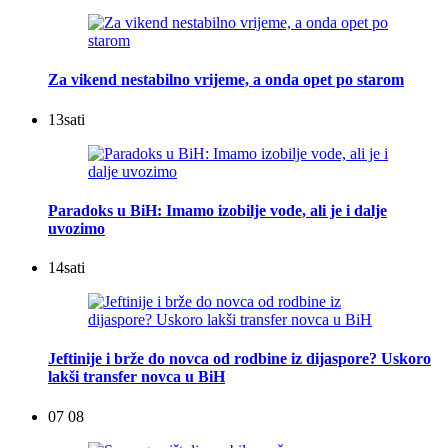
Za vikend nestabilno vrijeme, a onda opet po starom
13
sati
Paradoks u BiH: Imamo izobilje vode, ali je i dalje
uvozimo
14
sati
Jeftinije i brže do novca od rodbine iz dijaspore? Uskoro
lakši transfer novca u BiH
07 08