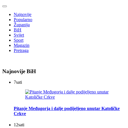
Najnovije
Popularno
Županija
BiH
Svijet
Sport
Magazin
Pretraga
Najnovije BiH
7
sati
Pitanje Međugorja i dalje podijeljeno unutar Katoličke
Crkve
12
sati