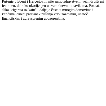
Pušenje u Bosni i Hercegovini nije samo zdravstveni, već i društveni
fenomen, duboko ukorijenjen u svakodnevnim navikama. Poznata
slika "cigareta uz kafu" i dalje je česta u mnogim domovima i
kafićima, čineći prestanak pušenja vrlo izazovnim, unatoč
financijskim i zdravstvenim upozorenjima.