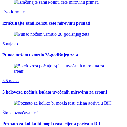
Evo formule
Izračunajte sami koliku ćete mirovinu primati
Sarajevo
Punac nožem usmrtio 28-godišnjeg zeta
3.5 posto
5.kolovoza počinje isplata uvećanih mirovina za srpanj
Što je označavanje?
Poznato za koliko bi mogla rasti cijena goriva u BiH