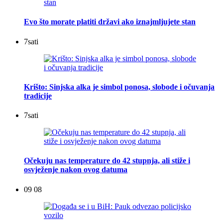
Evo što morate platiti državi ako iznajmljujete stan
7
sati
Krišto: Sinjska alka je simbol ponosa, slobode i očuvanja
tradicije
7
sati
Očekuju nas temperature do 42 stupnja, ali stiže i
osvježenje nakon ovog datuma
09 08