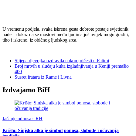
U vremenu podjela, svaka iskrena gesta dobrote postaje svjetionik
nade – dokaz da se mostovi među ljudima još uvijek mogu graditi,
tiho i iskreno, iz običnog ljudskog srca.
Slijepa djevojka ozdravila nakon pričesti u Fatimi
Broj mrtvih u slučaju kulta izgladnjivanja u Keniji premašio
400
Susret fratara iz Rame i Livna
Izdvajamo BiH
Jačanje odnosa s RH
Krišto: Sinjska alka je simbol ponosa, slobode i očuvanja
tradicije