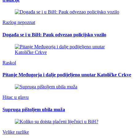
Razlog nepoznat
Događa se i u BiH: Pauk odvezao policijsko vozilo
Raskol
Pitanje Međugorja i dalje podijeljeno unutar Katoličke Crkve
Hitac u glavu
Supruga pištoljem ubila muža
Velike razlike