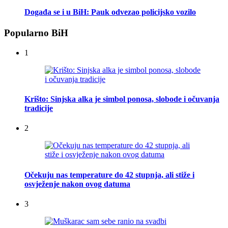
Događa se i u BiH: Pauk odvezao policijsko vozilo
Popularno BiH
1
Krišto: Sinjska alka je simbol ponosa, slobode i očuvanja
tradicije
2
Očekuju nas temperature do 42 stupnja, ali stiže i
osvježenje nakon ovog datuma
3