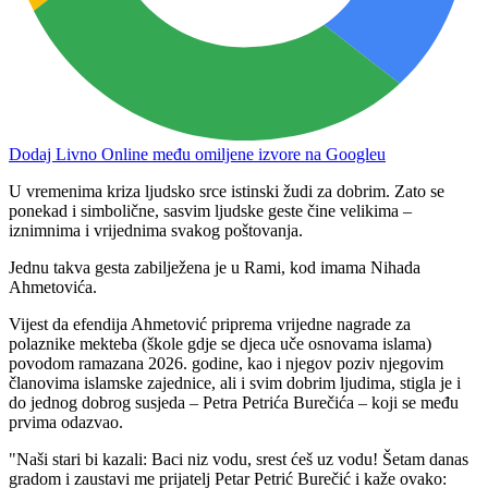
Dodaj Livno Online među omiljene izvore na Googleu
U vremenima kriza ljudsko srce istinski žudi za dobrim. Zato se
ponekad i simbolične, sasvim ljudske geste čine velikima –
iznimnima i vrijednima svakog poštovanja.
Jednu takva gesta zabilježena je u Rami, kod imama Nihada
Ahmetovića.
Vijest da efendija Ahmetović priprema vrijedne nagrade za
polaznike mekteba (škole gdje se djeca uče osnovama islama)
povodom ramazana 2026. godine, kao i njegov poziv njegovim
članovima islamske zajednice, ali i svim dobrim ljudima, stigla je i
do jednog dobrog susjeda – Petra Petrića Burečića – koji se među
prvima odazvao.
"Naši stari bi kazali: Baci niz vodu, srest ćeš uz vodu! Šetam danas
gradom i zaustavi me prijatelj Petar Petrić Burečić i kaže ovako: