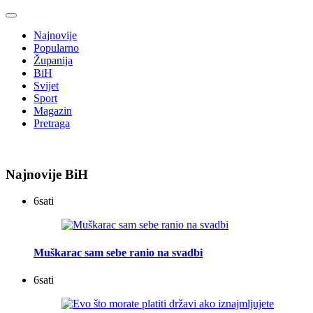
Najnovije
Popularno
Županija
BiH
Svijet
Sport
Magazin
Pretraga
Najnovije BiH
6
sati
Muškarac sam sebe ranio na svadbi
6
sati