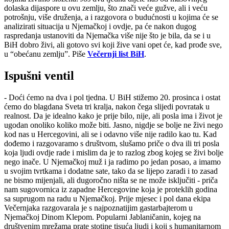
dolaska dijaspore u ovu zemlju, što znači veće gužve, ali i veću
potrošnju, više druženja, a i razgovora o budućnosti u kojima će se
analizirati situacija u Njemačkoj i ovdje, pa će nakon dugog
raspredanja ustanoviti da Njemačka više nije što je bila, da se i u
BiH dobro živi, ali gotovo svi koji žive vani opet će, kad prođe sve,
u “obećanu zemlju”. Piše
Večernji list BiH
.
Ispušni ventil
- Doći ćemo na dva i pol tjedna. U BiH stižemo 20. prosinca i ostat
ćemo do blagdana Sveta tri kralja, nakon čega slijedi povratak u
realnost. Da je idealno kako je prije bilo, nije, ali posla ima i život je
ugodan onoliko koliko može biti. Jasno, nigdje se bolje ne živi nego
kod nas u Hercegovini, ali se i odavno više nije radilo kao tu. Kad
dođemo i razgovaramo s društvom, slušamo priče o dva ili tri posla
koja ljudi ovdje rade i mislim da je to razlog zbog kojeg se živi bolje
nego inače. U Njemačkoj muž i ja radimo po jedan posao, a imamo
u svojim tvrtkama i dodatne sate, tako da se lijepo zaradi i to zasad
ne bismo mijenjali, ali dugoročno ništa se ne može isključiti - priča
nam sugovornica iz zapadne Hercegovine koja je proteklih godina
sa suprugom na radu u Njemačkoj. Prije mjesec i pol dana ekipa
Večernjaka razgovarala je s najpoznatijim gastarbajterom u
Njemačkoj Dinom Klepom. Popularni Jablaničanin, kojeg na
društvenim mrežama prate stotine tisuća ljudi i koji s humanitarnom