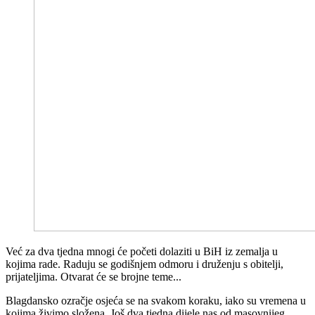
Već za dva tjedna mnogi će početi dolaziti u BiH iz zemalja u
kojima rade. Raduju se godišnjem odmoru i druženju s obitelji,
prijateljima. Otvarat će se brojne teme...
Blagdansko ozračje osjeća se na svakom koraku, iako su vremena u
kojima živimo složena. Još dva tjedna dijele nas od masovnijeg