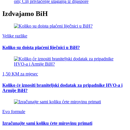
om; Cilj privlačenje ulaganja iz dijaspore
Izdvajamo BiH
Velike razlike
Koliko su doista plaćeni liječnici u BiH?
1,50 KM za mjesec
Koliko će iznositi braniteljski dodatak za pripadnike HVO-a i
Armije BiH?
Evo formule
Izračunajte sami koliku ćete mirovinu primati