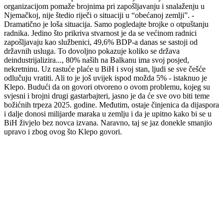
organizacijom pomaže brojnima pri zapošljavanju i snalaženju u
Njemačkoj, nije štedio riječi o situaciji u “obećanoj zemlji”. -
Dramatično je loša situacija. Samo pogledajte brojke o otpuštanju
radnika. Jedino što prikriva stvarnost je da se većinom radnici
zapošljavaju kao službenici, 49,6% BDP-a danas se sastoji od
državnih usluga. To dovoljno pokazuje koliko se država
deindustrijalizira..., 80% naših na Balkanu ima svoj posjed,
nekretninu. Uz rastuće plaće u BiH i svoj stan, ljudi se sve češće
odlučuju vratiti. Ali to je još uvijek ispod možda 5% - istaknuo je
Klepo. Budući da on govori otvoreno o ovom problemu, kojeg su
svjesni i brojni drugi gastarbajteri, jasno je da će sve ovo biti teme
božićnih trpeza 2025. godine. Međutim, ostaje činjenica da dijaspora
i dalje donosi milijarde maraka u zemlju i da je upitno kako bi se u
BiH živjelo bez novca izvana. Naravno, taj se jaz donekle smanjio
upravo i zbog ovog što Klepo govori.