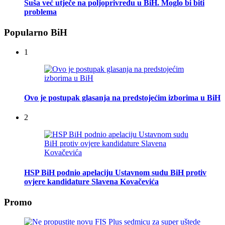
Suša već utječe na poljoprivredu u BiH. Moglo bi biti
problema
Popularno BiH
1
Ovo je postupak glasanja na predstojećim izborima u BiH
2
HSP BiH podnio apelaciju Ustavnom sudu BiH protiv
ovjere kandidature Slavena Kovačevića
Promo