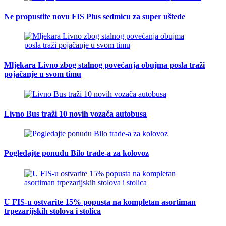
Ne propustite novu FIS Plus sedmicu za super uštede
Mljekara Livno zbog stalnog povećanja obujma posla traži
pojačanje u svom timu
Livno Bus traži 10 novih vozača autobusa
Pogledajte ponudu Bilo trade-a za kolovoz
U FIS-u ostvarite 15% popusta na kompletan asortiman
trpezarijskih stolova i stolica