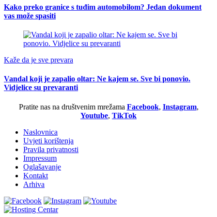
Kako preko granice s tuđim automobilom? Jedan dokument
vas može spasiti
Kaže da je sve prevara
Vandal koji je zapalio oltar: Ne kajem se. Sve bi ponovio.
Vidjelice su prevaranti
Pratite nas na društvenim mrežama
Facebook
,
Instagram
,
Youtube
,
TikTok
Naslovnica
Uvjeti korištenja
Pravila privatnosti
Impressum
Oglašavanje
Kontakt
Arhiva