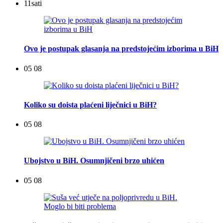
11
sati
Ovo je postupak glasanja na predstojećim izborima u BiH
05 08
Koliko su doista plaćeni liječnici u BiH?
05 08
Ubojstvo u BiH. Osumnjičeni brzo uhićen
05 08