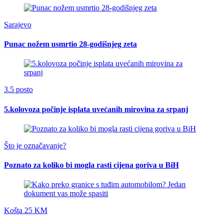
Sarajevo
Punac nožem usmrtio 28-godišnjeg zeta
3.5 posto
5.kolovoza počinje isplata uvećanih mirovina za srpanj
Što je označavanje?
Poznato za koliko bi mogla rasti cijena goriva u BiH
Košta 25 KM