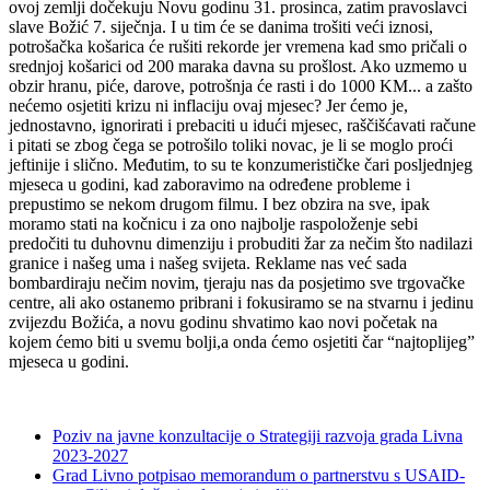
ovoj zemlji dočekuju Novu godinu 31. prosinca, zatim pravoslavci
slave Božić 7. siječnja. I u tim će se danima trošiti veći iznosi,
potrošačka košarica će rušiti rekorde jer vremena kad smo pričali o
srednjoj košarici od 200 maraka davna su prošlost. Ako uzmemo u
obzir hranu, piće, darove, potrošnja će rasti i do 1000 KM... a zašto
nećemo osjetiti krizu ni inflaciju ovaj mjesec? Jer ćemo je,
jednostavno, ignorirati i prebaciti u idući mjesec, raščišćavati račune
i pitati se zbog čega se potrošilo toliki novac, je li se moglo proći
jeftinije i slično. Međutim, to su te konzumerističke čari posljednjeg
mjeseca u godini, kad zaboravimo na određene probleme i
prepustimo se nekom drugom filmu. I bez obzira na sve, ipak
moramo stati na kočnicu i za ono najbolje raspoloženje sebi
predočiti tu duhovnu dimenziju i probuditi žar za nečim što nadilazi
granice i našeg uma i našeg svijeta. Reklame nas već sada
bombardiraju nečim novim, tjeraju nas da posjetimo sve trgovačke
centre, ali ako ostanemo pribrani i fokusiramo se na stvarnu i jedinu
zvijezdu Božića, a novu godinu shvatimo kao novi početak na
kojem ćemo biti u svemu bolji,a onda ćemo osjetiti čar “najtoplijeg”
mjeseca u godini.
Poziv na javne konzultacije o Strategiji razvoja grada Livna
2023-2027
Grad Livno potpisao memorandum o partnerstvu s USAID-