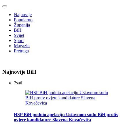
Najnovije
Popularno
Županija
BiH
Svijet
Sport
Magazin
Pretraga
Najnovije BiH
7
sati
HSP BiH podnio apelaciju Ustavnom sudu BiH protiv
ovjere kandidature Slavena Kovačevića