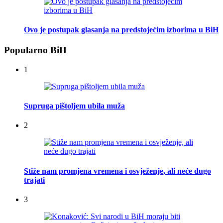
Ovo je postupak glasanja na predstojećim izborima u BiH
Popularno BiH
1
Supruga pištoljem ubila muža
2
Stiže nam promjena vremena i osvježenje, ali neće dugo
trajati
3