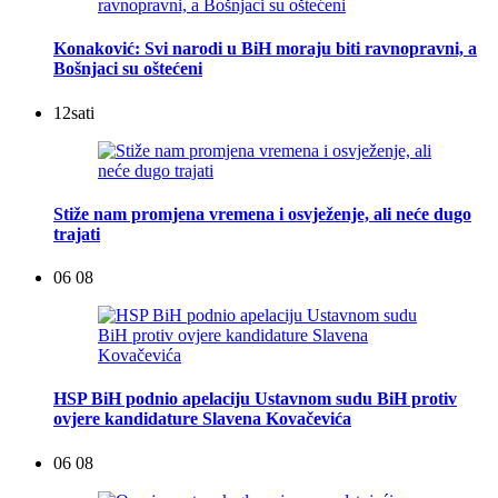
Konaković: Svi narodi u BiH moraju biti ravnopravni, a
Bošnjaci su oštećeni
12
sati
Stiže nam promjena vremena i osvježenje, ali neće dugo
trajati
06 08
HSP BiH podnio apelaciju Ustavnom sudu BiH protiv
ovjere kandidature Slavena Kovačevića
06 08