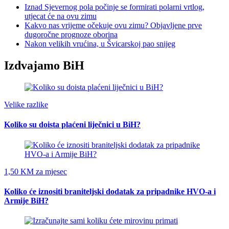
Iznad Sjevernog pola počinje se formirati polarni vrtlog,
utjecat će na ovu zimu
Kakvo nas vrijeme očekuje ovu zimu? Objavljene prve
dugoročne prognoze oborina
Nakon velikih vrućina, u Švicarskoj pao snijeg
Izdvajamo BiH
Velike razlike
Koliko su doista plaćeni liječnici u BiH?
1,50 KM za mjesec
Koliko će iznositi braniteljski dodatak za pripadnike HVO-a i
Armije BiH?