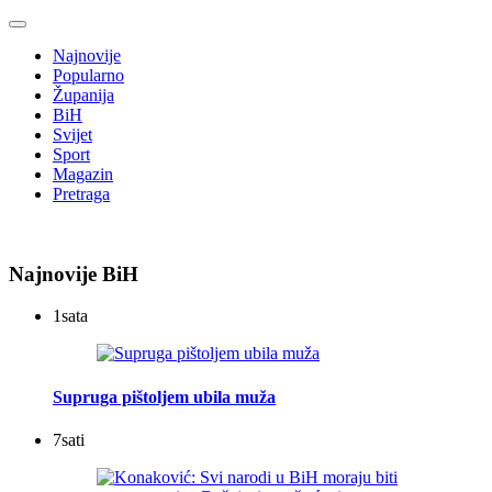
Najnovije
Popularno
Županija
BiH
Svijet
Sport
Magazin
Pretraga
Najnovije BiH
1
sata
Supruga pištoljem ubila muža
7
sati