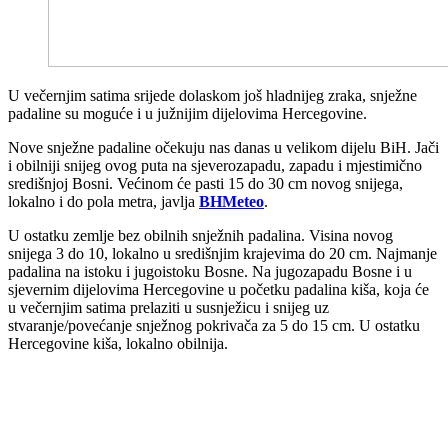
U večernjim satima srijede dolaskom još hladnijeg zraka, snježne
padaline su moguće i u južnijim dijelovima Hercegovine.
Nove snježne padaline očekuju nas danas u velikom dijelu BiH. Jači
i obilniji snijeg ovog puta na sjeverozapadu, zapadu i mjestimično
središnjoj Bosni. Većinom će pasti 15 do 30 cm novog snijega,
lokalno i do pola metra, javlja
BHMeteo
.
U ostatku zemlje bez obilnih snježnih padalina. Visina novog
snijega 3 do 10, lokalno u središnjim krajevima do 20 cm. Najmanje
padalina na istoku i jugoistoku Bosne. Na jugozapadu Bosne i u
sjevernim dijelovima Hercegovine u početku padalina kiša, koja će
u večernjim satima prelaziti u susnježicu i snijeg uz
stvaranje/povećanje snježnog pokrivača za 5 do 15 cm. U ostatku
Hercegovine kiša, lokalno obilnija.