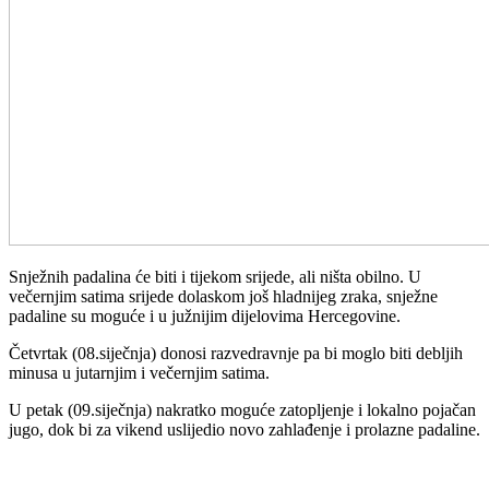
Snježnih padalina će biti i tijekom srijede, ali ništa obilno. U
večernjim satima srijede dolaskom još hladnijeg zraka, snježne
padaline su moguće i u južnijim dijelovima Hercegovine.
Četvrtak (08.siječnja) donosi razvedravnje pa bi moglo biti debljih
minusa u jutarnjim i večernjim satima.
U petak (09.siječnja) nakratko moguće zatopljenje i lokalno pojačan
jugo, dok bi za vikend uslijedio novo zahlađenje i prolazne padaline.