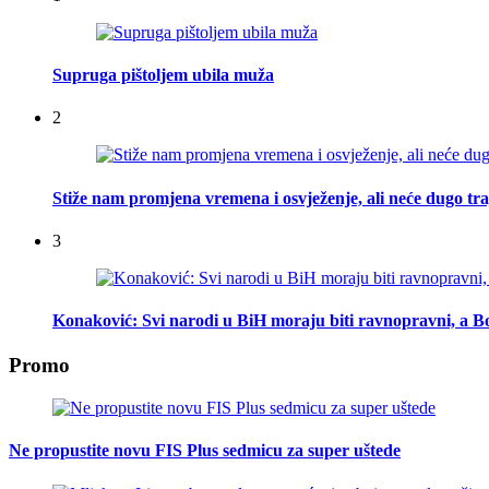
Supruga pištoljem ubila muža
2
Stiže nam promjena vremena i osvježenje, ali neće dugo tra
3
Konaković: Svi narodi u BiH moraju biti ravnopravni, a Bo
Promo
Ne propustite novu FIS Plus sedmicu za super uštede