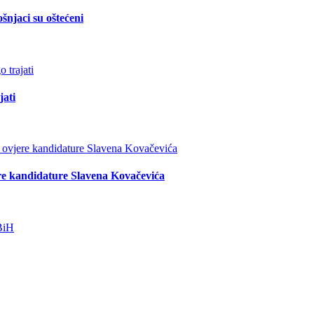
šnjaci su oštećeni
jati
re kandidature Slavena Kovačevića