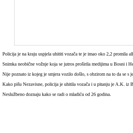
Policija je na kraju uspjela uhititi vozača te je imao oko 2,2 promila 
Snimka neobične vožnje koja se jutros proširila medijima u Bosni i H
Nije poznato iz kojeg je smjera vozilo došlo, s obzirom na to da se s je
Kako pišu Nezavisne, policija je uhitila vozača i u pitanju je A.K. i
Neslužbeno doznaju kako se radi o mladiću od 26 godina.