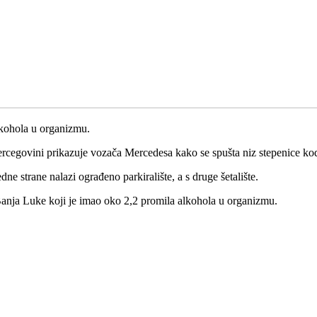
alkohola u organizmu.
ercegovini prikazuje vozača Mercedesa kako se spušta niz stepenice ko
dne strane nalazi ograđeno parkiralište, a s druge šetalište.
z Banja Luke koji je imao oko 2,2 promila alkohola u organizmu.