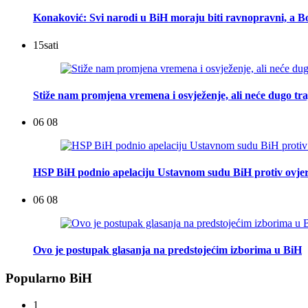
Konaković: Svi narodi u BiH moraju biti ravnopravni, a Bo
15
sati
Stiže nam promjena vremena i osvježenje, ali neće dugo tra
06 08
HSP BiH podnio apelaciju Ustavnom sudu BiH protiv ovje
06 08
Ovo je postupak glasanja na predstojećim izborima u BiH
Popularno BiH
1