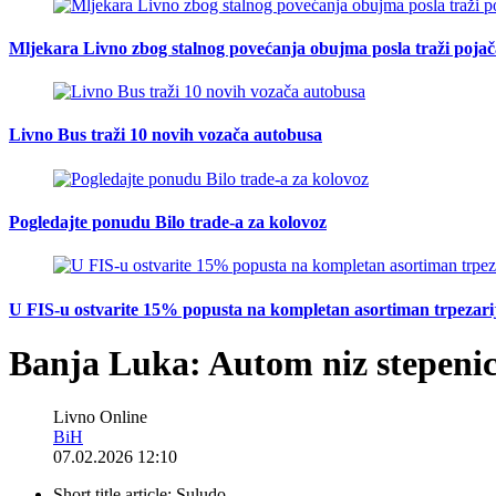
Mljekara Livno zbog stalnog povećanja obujma posla traži poja
Livno Bus traži 10 novih vozača autobusa
Pogledajte ponudu Bilo trade-a za kolovoz
U FIS-u ostvarite 15% popusta na kompletan asortiman trpezarijsk
Banja Luka: Autom niz stepenic
Livno Online
BiH
07.02.2026 12:10
Short title article:
Suludo