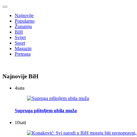
Najnovije
Popularno
Županija
BiH
Svijet
Sport
Magazin
Pretraga
Najnovije BiH
4
sata
Supruga pištoljem ubila muža
10
sati