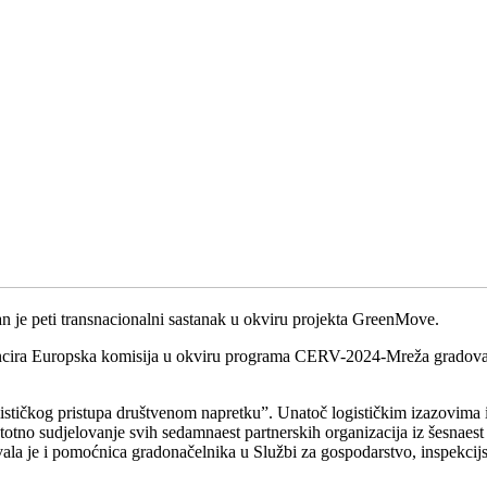
n je peti transnacionalni sastanak u okviru projekta GreenMove.
ncira Europska komisija u okviru programa CERV-2024-Mreža gradova. 
lističkog pristupa društvenom napretku”. Unatoč logističkim izazovima 
postotno sudjelovanje svih sedamnaest partnerskih organizacija iz šesna
vala je i pomoćnica gradonačelnika u Službi za gospodarstvo, inspekcijs