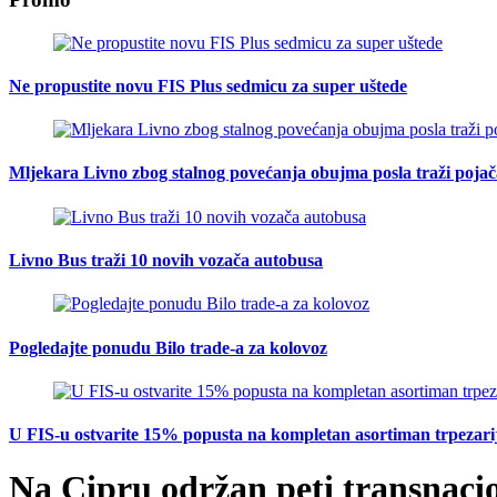
Ne propustite novu FIS Plus sedmicu za super uštede
Mljekara Livno zbog stalnog povećanja obujma posla traži poja
Livno Bus traži 10 novih vozača autobusa
Pogledajte ponudu Bilo trade-a za kolovoz
U FIS-u ostvarite 15% popusta na kompletan asortiman trpezarijsk
Na Cipru održan peti transnaci