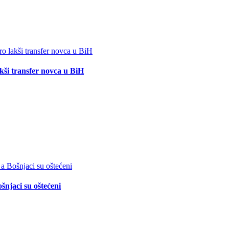
akši transfer novca u BiH
šnjaci su oštećeni