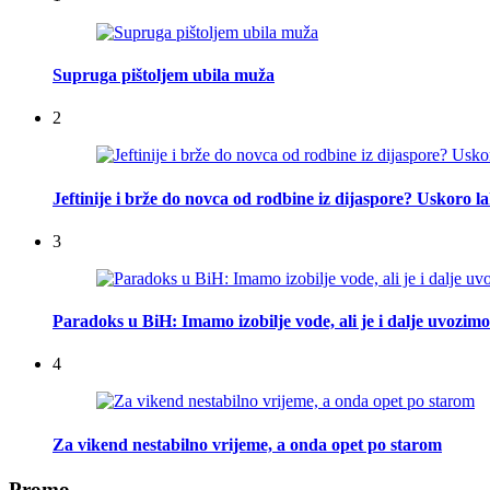
Supruga pištoljem ubila muža
2
Jeftinije i brže do novca od rodbine iz dijaspore? Uskoro l
3
Paradoks u BiH: Imamo izobilje vode, ali je i dalje uvozimo
4
Za vikend nestabilno vrijeme, a onda opet po starom
Promo