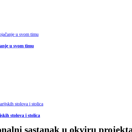
čanje u svom timu
ih stolova i stolica
onalni sastanak u okviru projek