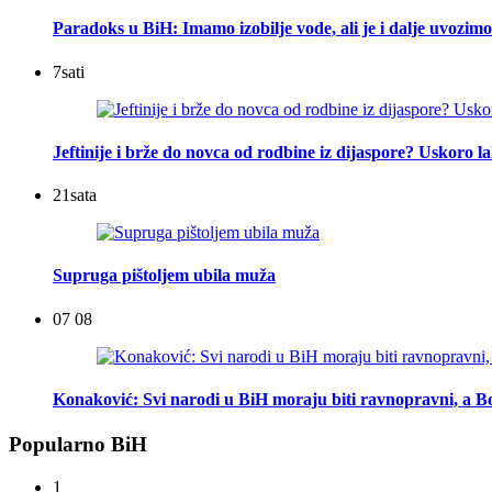
Paradoks u BiH: Imamo izobilje vode, ali je i dalje uvozimo
7
sati
Jeftinije i brže do novca od rodbine iz dijaspore? Uskoro l
21
sata
Supruga pištoljem ubila muža
07 08
Konaković: Svi narodi u BiH moraju biti ravnopravni, a Bo
Popularno BiH
1