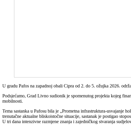
U gradu Pafos na zapadnoj obali Cipra od 2. do 5. ožujka 2026. održa
Podsjećamo, Grad Livno sudionik je spomenutog projekta kojeg fina
mobilnosti.
Tema sastanka u Pafosu bila je „Prometna infrastruktura-usvajanje ho
trenutačne aktualne bliskoistočne situacije, sastanak je postigao sto
U tri dana intenzivne razmjene znanja i zajedničkog stvaranja sudjelo