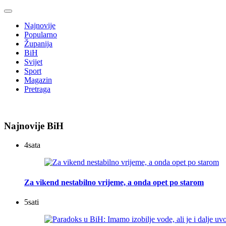
Najnovije
Popularno
Županija
BiH
Svijet
Sport
Magazin
Pretraga
Najnovije BiH
4
sata
Za vikend nestabilno vrijeme, a onda opet po starom
5
sati