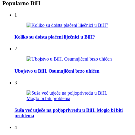
Popularno BiH
1
Koliko su doista plaćeni liječnici u BiH?
2
Ubojstvo u BiH. Osumnjičeni brzo uhićen
3
Suša već utječe na poljoprivredu u BiH. Moglo bi biti
problema
4