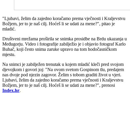
"Ljubavi, želim da zajedno koračamo prema vječnosti i Kraljevstvu
Božjem, jer to je naš cilj. Hoćeš li se udati za mene?", pitao je
mladić.
Društveni mrežama proširila se snimka prosidbe na Brdu ukazanja u
Međugorju. Video i fotografije zabilježio je i objavio fotograf Karlo
Buhač, koji često snima zaruke upravo na tom hodočasničkom
mjestu.
Na snimci je zabilježen trenutak u kojem mladić kleči pred svojom
djevojkom i govori joj: "Na ovom svetom Gospinom tlu, predajem
nas dvoje pod njezin zagovor. Želim s tobom graditi život u vjeri.
Ljubavi, želim da zajedno koračamo prema vječnosti i Kraljevstvu
Božjem, jer to je naš cilj. Hoćeš li se udati za mene?", prenosi
Index.hr
.