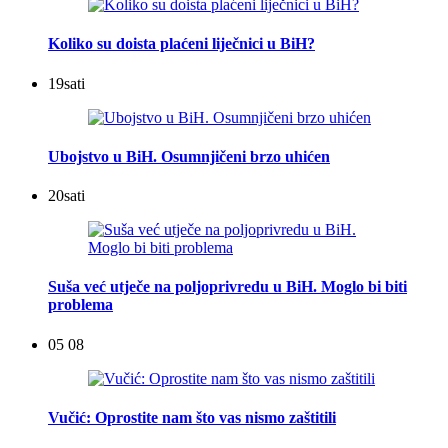
Koliko su doista plaćeni liječnici u BiH?
19
sati
Ubojstvo u BiH. Osumnjičeni brzo uhićen
20
sati
Suša već utječe na poljoprivredu u BiH. Moglo bi biti
problema
05 08
Vučić: Oprostite nam što vas nismo zaštitili