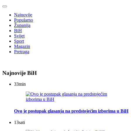
Najnovije
Popularno
Županija
BiH
Svijet
Sport
Magazin
Pretraga
Najnovije BiH
33
min
Ovo je postupak glasanja na predstojećim izborima u BiH
13
sati