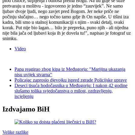
plod čistoće, strpljenja i odnosa prema Bogu. Na tlu gdje se suze
pretvaraju u molitvu - izgovoreno je jedno “zauvijek”. Ne samo
ljubav dvoje ljudi, nego zavjet pred Bogom. Jer neke priče ne
počinju slučajno… nego točno tamo gdje ih On napiše. U tišini iza
kadra, bili smo u stalnoj komunikaciji s njim - svaki detalj, svaki
korak. Put nije bio lagan… bilo je prepreka, puno njih - ali nijedna
nije bila jača od ljubavi koja ih je dovela tu!", napisao je fotograf uz
snimku.
Video
Papa reagirao zbog kipa iz Međugorja: "Marijina ukazanja
nisu uvijek stvarna"
Policajac zaprosio djevojku ispred zgrade Policijske uprave
Deseci tisuća hodočasnika u Međugorju: I nakon 42 godine
slušamo tolika svjedočanstva o milost, ozdravljenju,
iscjeljenju
Izdvajamo BiH
Velike razlike