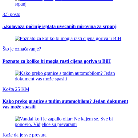
3.5 posto
5.kolovoza počinje isplata uvećanih mirovina za srpanj
Što je označavanje?
Poznato za koliko bi mogla rasti cijena goriva u BiH
Košta 25 KM
Kako preko granice s tuđim automobilom? Jedan dokument
vas može spasiti
Kaže da je sve prevara