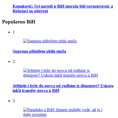
Konaković: Svi narodi u BiH moraju biti ravnopravni, a
Bošnjaci su oštećeni
Popularno BiH
1
Supruga pištoljem ubila muža
2
Jeftinije i brže do novca od rodbine iz dijaspore? Uskoro
lakši transfer novca u BiH
3