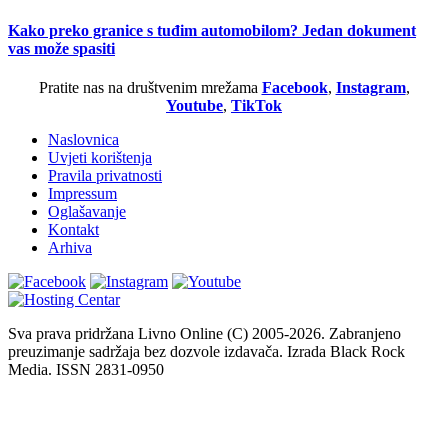
Kako preko granice s tuđim automobilom? Jedan dokument
vas može spasiti
Pratite nas na društvenim mrežama
Facebook
,
Instagram
,
Youtube
,
TikTok
Naslovnica
Uvjeti korištenja
Pravila privatnosti
Impressum
Oglašavanje
Kontakt
Arhiva
Sva prava pridržana Livno Online (C) 2005-2026. Zabranjeno
preuzimanje sadržaja bez dozvole izdavača. Izrada Black Rock
Media. ISSN 2831-0950