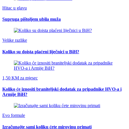
Hitac u glavu
Supruga pištoljem ubila muža
Velike razlike
Koliko su doista plaćeni liječnici u BiH?
1,50 KM za mjesec
Koliko će iznositi braniteljski dodatak za pripadnike HVO-a i
Armije BiH?
Evo formule
Izračunajte sami koliku ćete mirovinu primati