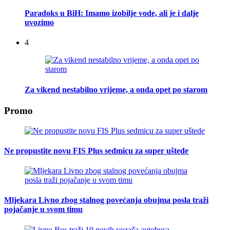
Paradoks u BiH: Imamo izobilje vode, ali je i dalje
uvozimo
4
Za vikend nestabilno vrijeme, a onda opet po starom
Promo
Ne propustite novu FIS Plus sedmicu za super uštede
Mljekara Livno zbog stalnog povećanja obujma posla traži
pojačanje u svom timu