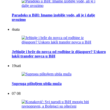
Paradoks u BiH: Imamo izobilje vode, ali je i dalje
uvozimo
4
sata
Jeftinije i brže do novca od rodbine iz dijaspore? Uskoro
lakši transfer novca u BiH
19
sati
Supruga pištoljem ubila muža
07 08