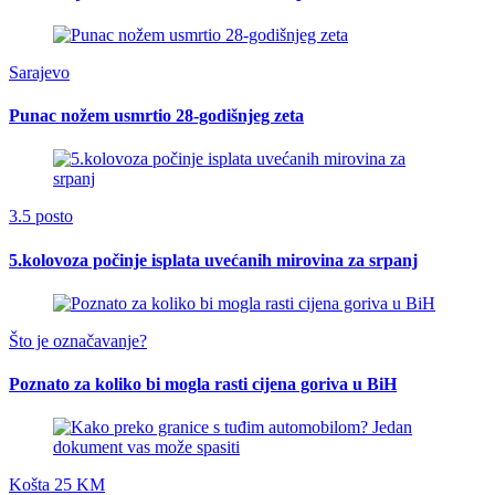
Sarajevo
Punac nožem usmrtio 28-godišnjeg zeta
3.5 posto
5.kolovoza počinje isplata uvećanih mirovina za srpanj
Što je označavanje?
Poznato za koliko bi mogla rasti cijena goriva u BiH
Košta 25 KM