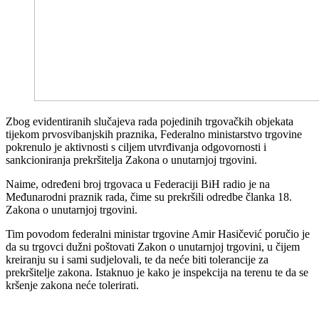
Zbog evidentiranih slučajeva rada pojedinih trgovačkih objekata
tijekom prvosvibanjskih praznika, Federalno ministarstvo trgovine
pokrenulo je aktivnosti s ciljem utvrđivanja odgovornosti i
sankcioniranja prekršitelja Zakona o unutarnjoj trgovini.
Naime, određeni broj trgovaca u Federaciji BiH radio je na
Međunarodni praznik rada, čime su prekršili odredbe članka 18.
Zakona o unutarnjoj trgovini.
Tim povodom federalni ministar trgovine Amir Hasičević poručio je
da su trgovci dužni poštovati Zakon o unutarnjoj trgovini, u čijem
kreiranju su i sami sudjelovali, te da neće biti tolerancije za
prekršitelje zakona. Istaknuo je kako je inspekcija na terenu te da se
kršenje zakona neće tolerirati.