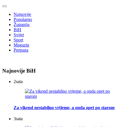
Najnovije
Popularno
Županija
BiH
Svijet
Sport
Magazin
Pretraga
Najnovije BiH
2
sata
Za vikend nestabilno vrijeme, a onda opet po starom
3
sata