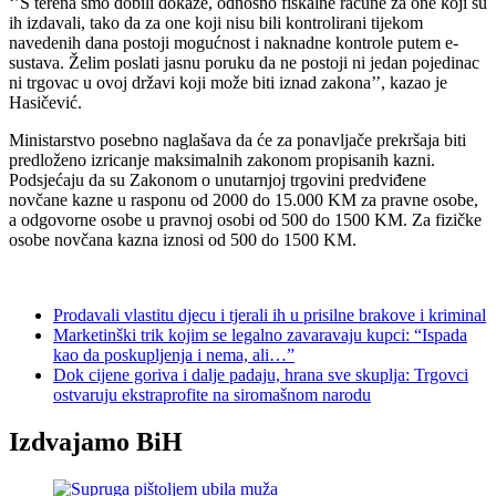
‘’S terena smo dobili dokaze, odnosno fiskalne račune za one koji su
ih izdavali, tako da za one koji nisu bili kontrolirani tijekom
navedenih dana postoji mogućnost i naknadne kontrole putem e-
sustava. Želim poslati jasnu poruku da ne postoji ni jedan pojedinac
ni trgovac u ovoj državi koji može biti iznad zakona’’, kazao je
Hasičević.
Ministarstvo posebno naglašava da će za ponavljače prekršaja biti
predloženo izricanje maksimalnih zakonom propisanih kazni.
Podsjećaju da su Zakonom o unutarnjoj trgovini predviđene
novčane kazne u rasponu od 2000 do 15.000 KM za pravne osobe,
a odgovorne osobe u pravnoj osobi od 500 do 1500 KM. Za fizičke
osobe novčana kazna iznosi od 500 do 1500 KM.
Prodavali vlastitu djecu i tjerali ih u prisilne brakove i kriminal
Marketinški trik kojim se legalno zavaravaju kupci: “Ispada
kao da poskupljenja i nema, ali…”
Dok cijene goriva i dalje padaju, hrana sve skuplja: Trgovci
ostvaruju ekstraprofite na siromašnom narodu
Izdvajamo BiH