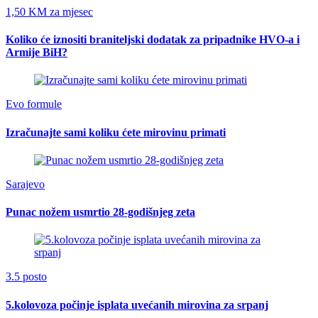
1,50 KM za mjesec
Koliko će iznositi braniteljski dodatak za pripadnike HVO-a i
Armije BiH?
Evo formule
Izračunajte sami koliku ćete mirovinu primati
Sarajevo
Punac nožem usmrtio 28-godišnjeg zeta
3.5 posto
5.kolovoza počinje isplata uvećanih mirovina za srpanj