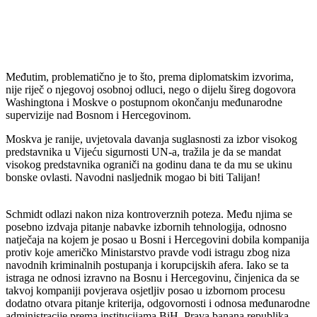
Međutim, problematično je to što, prema diplomatskim izvorima,
nije riječ o njegovoj osobnoj odluci, nego o dijelu šireg dogovora
Washingtona i Moskve o postupnom okončanju međunarodne
supervizije nad Bosnom i Hercegovinom.
Moskva je ranije, uvjetovala davanja suglasnosti za izbor visokog
predstavnika u Vijeću sigurnosti UN-a, tražila je da se mandat
visokog predstavnika ograniči na godinu dana te da mu se ukinu
bonske ovlasti. Navodni nasljednik mogao bi biti Talijan!
Schmidt odlazi nakon niza kontroverznih poteza. Među njima se
posebno izdvaja pitanje nabavke izbornih tehnologija, odnosno
natječaja na kojem je posao u Bosni i Hercegovini dobila kompanija
protiv koje američko Ministarstvo pravde vodi istragu zbog niza
navodnih kriminalnih postupanja i korupcijskih afera. Iako se ta
istraga ne odnosi izravno na Bosnu i Hercegovinu, činjenica da se
takvoj kompaniji povjerava osjetljiv posao u izbornom procesu
dodatno otvara pitanje kriterija, odgovornosti i odnosa međunarodne
administracije prema institucijama BiH. Prava banana republika.