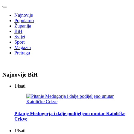
Najnovije
Popularno
Županija
BiH
Svijet
Sport
Magazin
Pretraga
Najnovije BiH
14
sati
Pitanje Međugorja i dalje podijeljeno unutar Katoličke
Crkve
19
sati