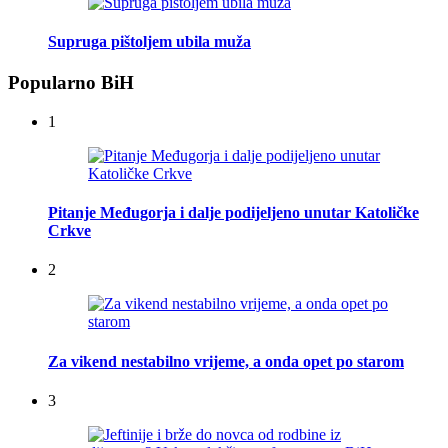
Supruga pištoljem ubila muža
Popularno BiH
1
Pitanje Međugorja i dalje podijeljeno unutar Katoličke
Crkve
2
Za vikend nestabilno vrijeme, a onda opet po starom
3