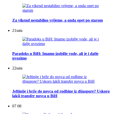
Za vikend nestabilno vrijeme, a onda opet po starom
21
sata
Paradoks u BiH: Imamo izobilje vode, ali je i dalje
uvozimo
22
sata
Jeftinije i brže do novca od rodbine iz dijaspore? Uskoro
lakši transfer novca u BiH
07 08