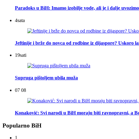
Paradoks u BiH: Imamo izobilje vode, ali je i dalje uvozimo
4
sata
Jeftinije i brže do novca od rodbine iz dijaspore? Uskoro l
19
sati
Supruga pištoljem ubila muža
07 08
Konaković: Svi narodi u BiH moraju biti ravnopravni, a Bo
Popularno BiH
1