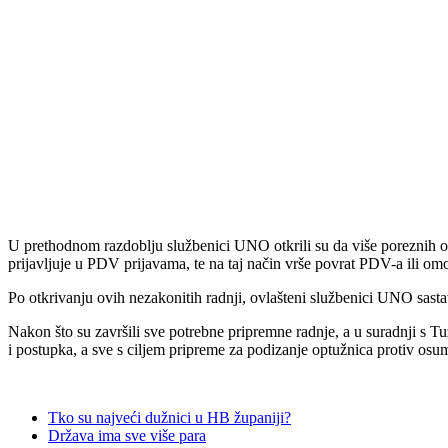
U prethodnom razdoblju službenici UNO otkrili su da više poreznih o
prijavljuje u PDV prijavama, te na taj način vrše povrat PDV-a ili
Po otkrivanju ovih nezakonitih radnji, ovlašteni službenici UNO sastavi
Nakon što su završili sve potrebne pripremne radnje, a u suradnji s Tu
i postupka, a sve s ciljem pripreme za podizanje optužnica protiv os
Tko su najveći dužnici u HB županiji?
Država ima sve više para