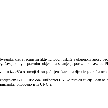
bveznika kreira račune za fiktivnu robu i usluge u ukupnom iznosu ve
 omogućavaju drugim pravnim subjektima smanjenje poreznih obveza za 
li su izvješća o sumnji da su počinjena kaznena djela iz područja neizrav
žiteljstvom BiH i SIPA-om, službenici UNO-a proveli su cijeli dan na te
umnjičenika, priopćeno je iz UNO-a.