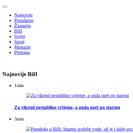
Najnovije
Popularno
Županija
BiH
Svijet
Sport
Magazin
Pretraga
Najnovije BiH
1
sata
Za vikend nestabilno vrijeme, a onda opet po starom
3
sata