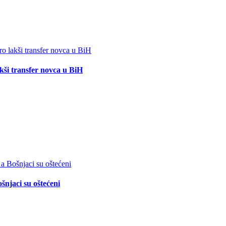
akši transfer novca u BiH
šnjaci su oštećeni