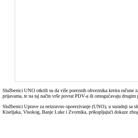
Službenici UNO otkrili su da više poreznih obveznika kreira račune 
prijavama, te na taj način vrše povrat PDV-a ili omogućavaju drugi
Službenici Uprave za neizravno oporezivanje (UNO), u suradnji sa slu
Kiseljaka, Visokog, Banje Luke i Zvornika, prikupljajući dokaze zbog