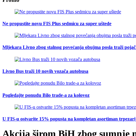
Ne propustite novu FIS Plus sedmicu za super uštede
Mljekara Livno zbog stalnog povećanja obujma posla traži poja
Livno Bus traži 10 novih vozača autobusa
Pogledajte ponudu Bilo trade-a za kolovoz
U FIS-u ostvarite 15% popusta na kompletan asortiman trpezarijsk
Akcija širom BiH zbog sumnje n