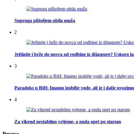
Supruga pištoljem ubila muža
2
Jeftinije i brže do novca od rodbine iz dijaspore? Uskoro l
3
Paradoks u BiH: Imamo izobilje vode, ali je i dalje uvozimo
4
Za vikend nestabilno vrijeme, a onda opet po starom
Promo