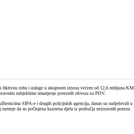
za fiktivnu robu i usluge u ukupnom iznosu većem od 12,6 milijuna KM,
m pravnim subjektima smanjenje poreznih obveza za PDV.
žbenicima SIPA-e i drugih policijskih agencija, danas su sudjelovali u
 sumnje da su počinjena kaznena djela iz područja neizravnih poreza.