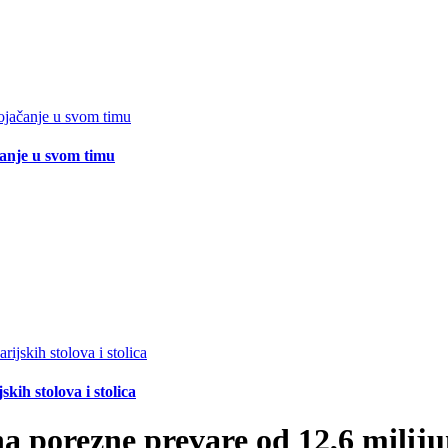
čanje u svom timu
ih stolova i stolica
a porezne prevare od 12,6 mili