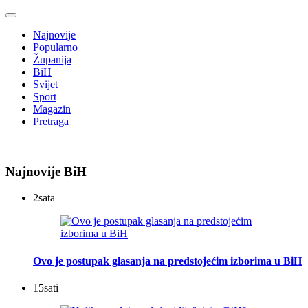
Najnovije
Popularno
Županija
BiH
Svijet
Sport
Magazin
Pretraga
Najnovije BiH
2
sata
Ovo je postupak glasanja na predstojećim izborima u BiH
15
sati