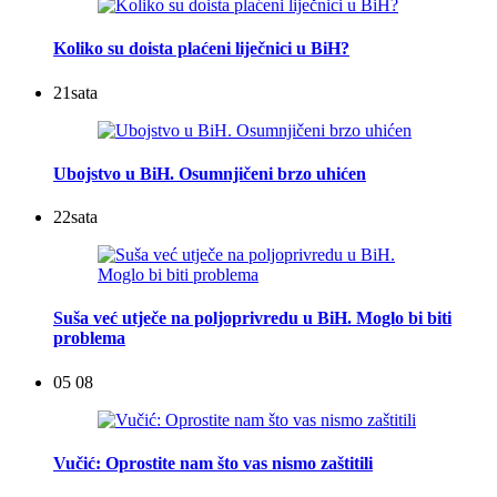
Koliko su doista plaćeni liječnici u BiH?
21
sata
Ubojstvo u BiH. Osumnjičeni brzo uhićen
22
sata
Suša već utječe na poljoprivredu u BiH. Moglo bi biti
problema
05 08
Vučić: Oprostite nam što vas nismo zaštitili