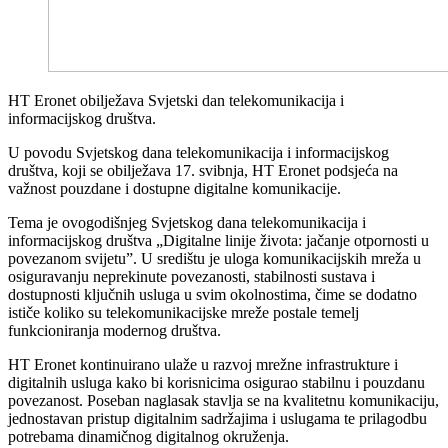
HT Eronet obilježava Svjetski dan telekomunikacija i
informacijskog društva.
U povodu Svjetskog dana telekomunikacija i informacijskog
društva, koji se obilježava 17. svibnja, HT Eronet podsjeća na
važnost pouzdane i dostupne digitalne komunikacije.
Tema je ovogodišnjeg Svjetskog dana telekomunikacija i
informacijskog društva „Digitalne linije života: jačanje otpornosti u
povezanom svijetu”. U središtu je uloga komunikacijskih mreža u
osiguravanju neprekinute povezanosti, stabilnosti sustava i
dostupnosti ključnih usluga u svim okolnostima, čime se dodatno
ističe koliko su telekomunikacijske mreže postale temelj
funkcioniranja modernog društva.
HT Eronet kontinuirano ulaže u razvoj mrežne infrastrukture i
digitalnih usluga kako bi korisnicima osigurao stabilnu i pouzdanu
povezanost. Poseban naglasak stavlja se na kvalitetnu komunikaciju,
jednostavan pristup digitalnim sadržajima i uslugama te prilagodbu
potrebama dinamičnog digitalnog okruženja.