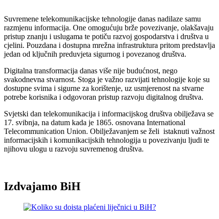
Suvremene telekomunikacijske tehnologije danas nadilaze samu
razmjenu informacija. One omogućuju brže povezivanje, olakšavaju
pristup znanju i uslugama te potiču razvoj gospodarstva i društva u
cjelini. Pouzdana i dostupna mrežna infrastruktura pritom predstavlja
jedan od ključnih preduvjeta sigurnog i povezanog društva.
Digitalna transformacija danas više nije budućnost, nego
svakodnevna stvarnost. Stoga je važno razvijati tehnologije koje su
dostupne svima i sigurne za korištenje, uz usmjerenost na stvarne
potrebe korisnika i odgovoran pristup razvoju digitalnog društva.
Svjetski dan telekomunikacija i informacijskog društva obilježava se
17. svibnja, na datum kada je 1865. osnovana International
Telecommunication Union. Obilježavanjem se želi istaknuti važnost
informacijskih i komunikacijskih tehnologija u povezivanju ljudi te
njihovu ulogu u razvoju suvremenog društva.
Izdvajamo BiH