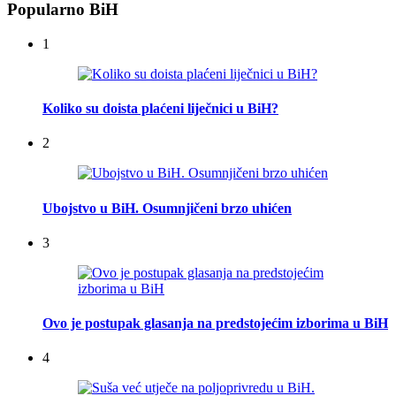
Popularno BiH
1
Koliko su doista plaćeni liječnici u BiH?
2
Ubojstvo u BiH. Osumnjičeni brzo uhićen
3
Ovo je postupak glasanja na predstojećim izborima u BiH
4