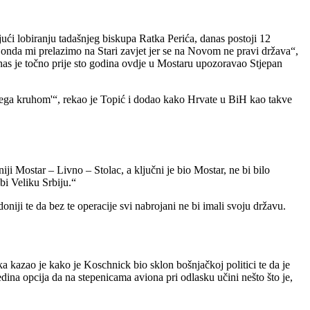
ući lobiranju tadašnjeg biskupa Ratka Perića, danas postoji 12
, onda mi prelazimo na Stari zavjet jer se na Novom ne pravi država“,
o nas je točno prije sto godina ovdje u Mostaru upozoravao Stjepan
njega kruhom'“, rekao je Topić i dodao kako Hrvate u BiH kao takve
i Mostar – Livno – Stolac, a ključni je bio Mostar, ne bi bilo
bi Veliku Srbiju.“
iji te da bez te operacije svi nabrojani ne bi imali svoju državu.
 kazao je kako je Koschnick bio sklon bošnjačkoj politici te da je
dina opcija da na stepenicama aviona pri odlasku učini nešto što je,