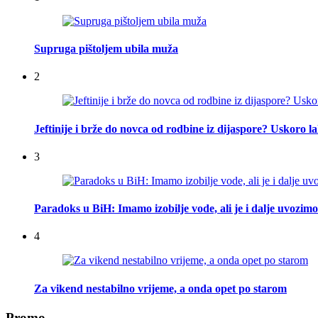
Supruga pištoljem ubila muža
2
Jeftinije i brže do novca od rodbine iz dijaspore? Uskoro l
3
Paradoks u BiH: Imamo izobilje vode, ali je i dalje uvozimo
4
Za vikend nestabilno vrijeme, a onda opet po starom
Promo