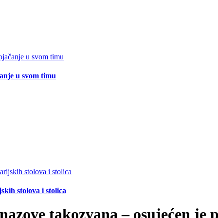
čanje u svom timu
ih stolova i stolica
nazove takozvana – osujećen je 