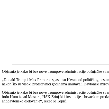
Objasnio je kako bi bez nove Trumpove administracije bošnjačke stran
„Donald Trump i Max Primorac spasili su Hrvate od političkog nestank
nakon što su visoki predstavnici godinama uništavali Daytonski miro
Objasnio je kako bi bez nove Trumpove administracije bošnjačke strank
brdu Hum iznad Mostara, HŠK Zrinjski i institucije s hrvatskim predz
antidaytonsko djelovanje“, rekao je Topić.