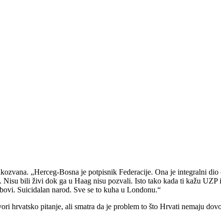
akozvana. „Herceg-Bosna je potpisnik Federacije. Ona je integralni dio
 Nisu bili živi dok ga u Haag nisu pozvali. Isto tako kada ti kažu UZP 
robovi. Suicidalan narod. Sve se to kuha u Londonu.“
hrvatsko pitanje, ali smatra da je problem to što Hrvati nemaju dovol