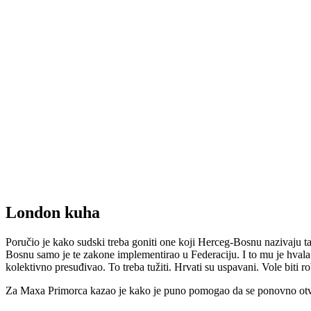
London kuha
Poručio je kako sudski treba goniti one koji Herceg-Bosnu nazivaju t
Bosnu samo je te zakone implementirao u Federaciju. I to mu je hvala.
kolektivno presuđivao. To treba tužiti. Hrvati su uspavani. Vole biti 
Za Maxa Primorca kazao je kako je puno pomogao da se ponovno otvori 