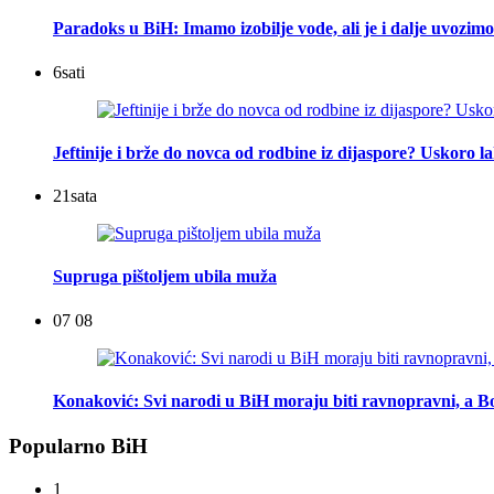
Paradoks u BiH: Imamo izobilje vode, ali je i dalje uvozimo
6
sati
Jeftinije i brže do novca od rodbine iz dijaspore? Uskoro l
21
sata
Supruga pištoljem ubila muža
07 08
Konaković: Svi narodi u BiH moraju biti ravnopravni, a Bo
Popularno BiH
1