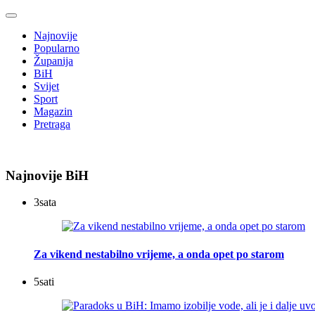
Najnovije
Popularno
Županija
BiH
Svijet
Sport
Magazin
Pretraga
Najnovije BiH
3
sata
Za vikend nestabilno vrijeme, a onda opet po starom
5
sati