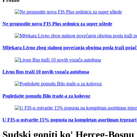
Ne propustite novu FIS Plus sedmicu za super uštede
Mljekara Livno zbog stalnog povećanja obujma posla traži poja
Livno Bus traži 10 novih vozača autobusa
Pogledajte ponudu Bilo trade-a za kolovoz
U FIS-u ostvarite 15% popusta na kompletan asortiman trpezarijsk
Sudski goniti ko' Herceg-Bosnu 