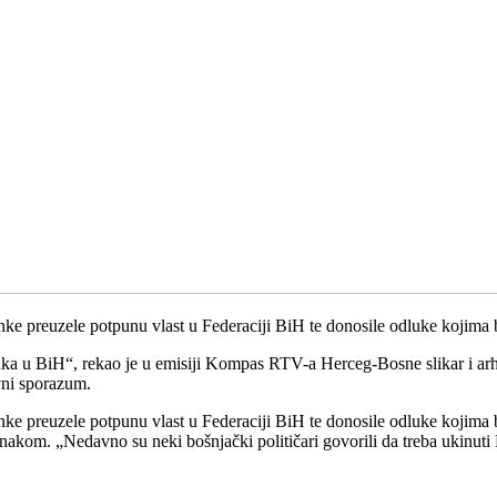
ke preuzele potpunu vlast u Federaciji BiH te donosile odluke kojima bi
a u BiH“, rekao je u emisiji Kompas RTV-a Herceg-Bosne slikar i arhite
vni sporazum.
e preuzele potpunu vlast u Federaciji BiH te donosile odluke kojima bi
nakom. „Nedavno su neki bošnjački političari govorili da treba ukinuti 