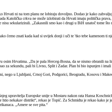
ko Hrvati ni na tom planu ne lobiraju dovoljno. Dodao je kako zahvaljuj
sada Katolička crkva ne može izlobirati da Hrvati imaju politička prava
se nisu sekularizirali. „Zakasnili smo kao i drugi u BiH unatoč tome št
ko ćemo znati kada kad si uvijek donji i uči te 'tko tebe kamenom ti 
u osim Hrvatima. „Da je pala Herceg-Bosna, da se nismo obranili na linij
o za sekundu, pali bi Livno, Split i Zadar. Plan bi bio ispunjen i imali 
i, nego u Ljubljani, Crnoj Gori, Podgorici, Beogradu, Kosovu i Makedon
šnjeg upravitelja Europske unije u Mostaru nakon rata Hansa Koschnicka
 htio nekakav distrikt“, rekao je Topić. Za Schmidta je rekao kako je je
rikanaca. „Amere se sve pita.“