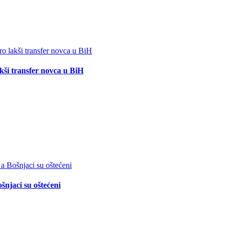
akši transfer novca u BiH
šnjaci su oštećeni