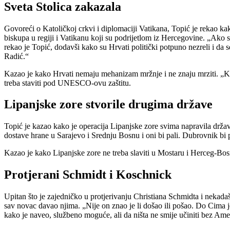
Sveta Stolica zakazala
Govoreći o Katoličkoj crkvi i diplomaciji Vatikana, Topić je rekao ka
biskupa u regiji i Vatikanu koji su podrijetlom iz Hercegovine. „Ako 
rekao je Topić, dodavši kako su Hrvati politički potpuno nezreli i da 
Radić.“
Kazao je kako Hrvati nemaju mehanizam mržnje i ne znaju mrziti. „Ka
treba staviti pod UNESCO-ovu zaštitu.
Lipanjske zore stvorile drugima države
Topić je kazao kako je operacija Lipanjske zore svima napravila držav
dostave hrane u Sarajevo i Srednju Bosnu i oni bi pali. Dubrovnik bi pa
Kazao je kako Lipanjske zore ne treba slaviti u Mostaru i Herceg-Bosn
Protjerani Schmidt i Koschnick
Upitan što je zajedničko u protjerivanju Christiana Schmidta i nekada
sav novac davao njima. „Nije on znao je li došao ili pošao. Do Cima je
kako je naveo, službeno moguće, ali da ništa ne smije učiniti bez Ame