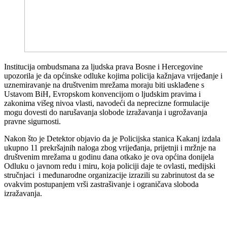
Institucija ombudsmana za ljudska prava Bosne i Hercegovine
upozorila je da općinske odluke kojima policija kažnjava vrijeđanje i
uznemiravanje na društvenim mrežama moraju biti usklađene s
Ustavom BiH, Evropskom konvencijom o ljudskim pravima i
zakonima višeg nivoa vlasti, navodeći da neprecizne formulacije
mogu dovesti do narušavanja slobode izražavanja i ugrožavanja
pravne sigurnosti.
Nakon što je Detektor objavio da je Policijska stanica Kakanj izdala
ukupno 11 prekršajnih naloga zbog vrijeđanja, prijetnji i mržnje na
društvenim mrežama u godinu dana otkako je ova općina donijela
Odluku o javnom redu i miru, koja policiji daje te ovlasti, medijski
stručnjaci i međunarodne organizacije izrazili su zabrinutost da se
ovakvim postupanjem vrši zastrašivanje i ograničava sloboda
izražavanja.