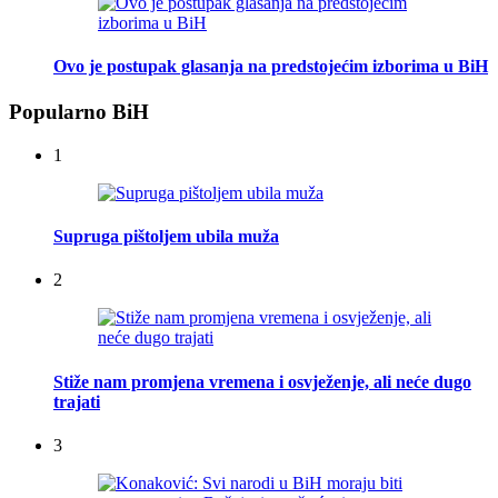
Ovo je postupak glasanja na predstojećim izborima u BiH
Popularno BiH
1
Supruga pištoljem ubila muža
2
Stiže nam promjena vremena i osvježenje, ali neće dugo
trajati
3