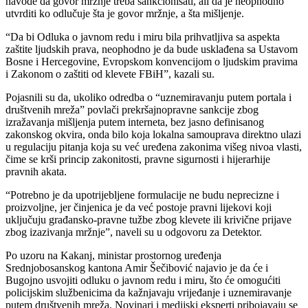
navode da govor mržnje treba sankcionisati, ali da je neophodno
utvrditi ko odlučuje šta je govor mržnje, a šta mišljenje.
“Da bi Odluka o javnom redu i miru bila prihvatljiva sa aspekta
zaštite ljudskih prava, neophodno je da bude usklađena sa Ustavom
Bosne i Hercegovine, Evropskom konvencijom o ljudskim pravima
i Zakonom o zaštiti od klevete FBiH”, kazali su.
Pojasnili su da, ukoliko odredba o “uznemiravanju putem portala i
društvenih mreža” povlači prekršajnopravne sankcije zbog
izražavanja mišljenja putem interneta, bez jasno definisanog
zakonskog okvira, onda bilo koja lokalna samouprava direktno ulazi
u regulaciju pitanja koja su već uređena zakonima višeg nivoa vlasti,
čime se krši princip zakonitosti, pravne sigurnosti i hijerarhije
pravnih akata.
“Potrebno je da upotrijebljene formulacije ne budu neprecizne i
proizvoljne, jer činjenica je da već postoje pravni lijekovi koji
uključuju građansko-pravne tužbe zbog klevete ili krivične prijave
zbog izazivanja mržnje”, naveli su u odgovoru za Detektor.
Po uzoru na Kakanj, ministar prostornog uređenja
Srednjobosanskog kantona Amir Šečibović najavio je da će i
Bugojno usvojiti odluku o javnom redu i miru, što će omogućiti
policijskim službenicima da kažnjavaju vrijeđanje i uznemiravanje
putem društvenih mreža. Novinari i medijski eksperti pribojavaju se