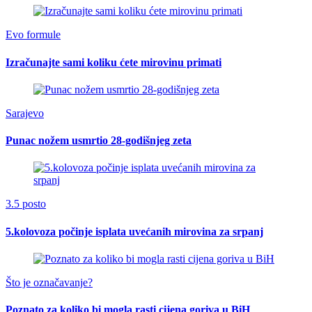
Evo formule
Izračunajte sami koliku ćete mirovinu primati
Sarajevo
Punac nožem usmrtio 28-godišnjeg zeta
3.5 posto
5.kolovoza počinje isplata uvećanih mirovina za srpanj
Što je označavanje?
Poznato za koliko bi mogla rasti cijena goriva u BiH