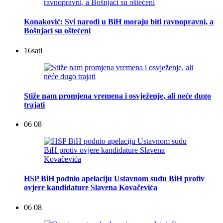
Konaković: Svi narodi u BiH moraju biti ravnopravni, a
Bošnjaci su oštećeni
16
sati
Stiže nam promjena vremena i osvježenje, ali neće dugo
trajati
06 08
HSP BiH podnio apelaciju Ustavnom sudu BiH protiv
ovjere kandidature Slavena Kovačevića
06 08