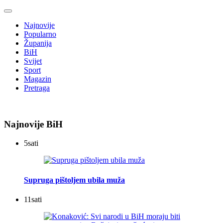
Najnovije
Popularno
Županija
BiH
Svijet
Sport
Magazin
Pretraga
Najnovije BiH
5
sati
Supruga pištoljem ubila muža
11
sati