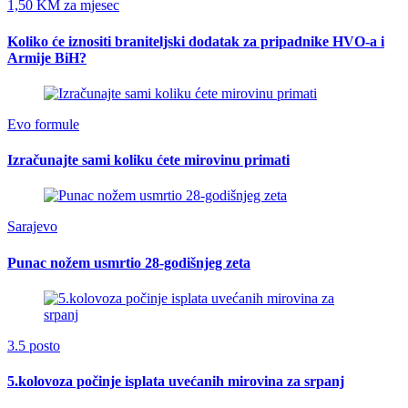
1,50 KM za mjesec
Koliko će iznositi braniteljski dodatak za pripadnike HVO-a i
Armije BiH?
Evo formule
Izračunajte sami koliku ćete mirovinu primati
Sarajevo
Punac nožem usmrtio 28-godišnjeg zeta
3.5 posto
5.kolovoza počinje isplata uvećanih mirovina za srpanj