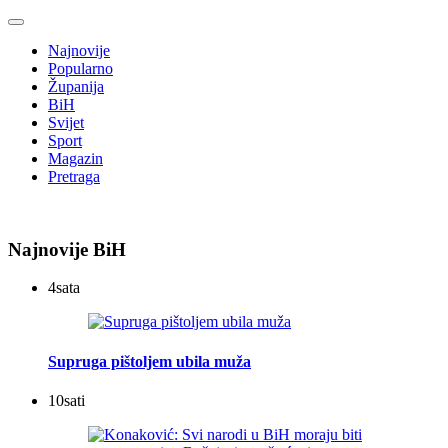
Najnovije
Popularno
Županija
BiH
Svijet
Sport
Magazin
Pretraga
Najnovije BiH
4
sata
Supruga pištoljem ubila muža
10
sati