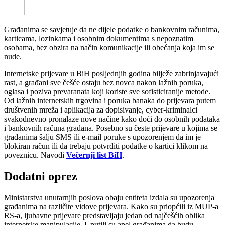
Građanima se savjetuje da ne dijele podatke o bankovnim računima,
karticama, lozinkama i osobnim dokumentima s nepoznatim
osobama, bez obzira na način komunikacije ili obećanja koja im se
nude.
Internetske prijevare u BiH posljednjih godina bilježe zabrinjavajući
rast, a građani sve češće ostaju bez novca nakon lažnih poruka,
oglasa i poziva prevaranata koji koriste sve sofisticiranije metode.
Od lažnih internetskih trgovina i poruka banaka do prijevara putem
društvenih mreža i aplikacija za dopisivanje, cyber-kriminalci
svakodnevno pronalaze nove načine kako doći do osobnih podataka
i bankovnih računa građana. Posebno su česte prijevare u kojima se
građanima šalju SMS ili e-mail poruke s upozorenjem da im je
blokiran račun ili da trebaju potvrditi podatke o kartici klikom na
poveznicu. Navodi
Večernji list BiH
.
Dodatni oprez
Ministarstva unutarnjih poslova obaju entiteta izdala su upozorenja
građanima na različite vidove prijevara. Kako su priopćili iz MUP-a
RS-a, ljubavne prijevare predstavljaju jedan od najčešćih oblika
internetske manipulacije. Uputili su apel građanima da budu