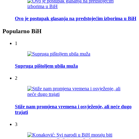
Ovo je postupak glasanja na predstojećim izborima u BiH
Popularno BiH
1
Supruga pištoljem ubila muža
2
Stiže nam promjena vremena i osvježenje, ali neće dugo
trajati
3