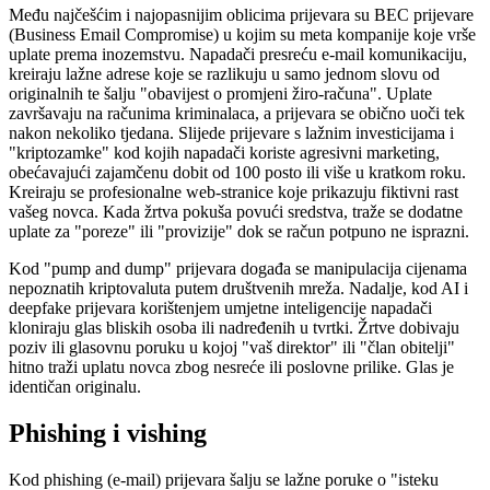
Među najčešćim i najopasnijim oblicima prijevara su BEC prijevare
(Business Email Compromise) u kojim su meta kompanije koje vrše
uplate prema inozemstvu. Napadači presreću e-mail komunikaciju,
kreiraju lažne adrese koje se razlikuju u samo jednom slovu od
originalnih te šalju "obavijest o promjeni žiro-računa". Uplate
završavaju na računima kriminalaca, a prijevara se obično uoči tek
nakon nekoliko tjedana. Slijede prijevare s lažnim investicijama i
"kriptozamke" kod kojih napadači koriste agresivni marketing,
obećavajući zajamčenu dobit od 100 posto ili više u kratkom roku.
Kreiraju se profesionalne web-stranice koje prikazuju fiktivni rast
vašeg novca. Kada žrtva pokuša povući sredstva, traže se dodatne
uplate za "poreze" ili "provizije" dok se račun potpuno ne isprazni.
Kod "pump and dump" prijevara događa se manipulacija cijenama
nepoznatih kriptovaluta putem društvenih mreža. Nadalje, kod AI i
deepfake prijevara korištenjem umjetne inteligencije napadači
kloniraju glas bliskih osoba ili nadređenih u tvrtki. Žrtve dobivaju
poziv ili glasovnu poruku u kojoj "vaš direktor" ili "član obitelji"
hitno traži uplatu novca zbog nesreće ili poslovne prilike. Glas je
identičan originalu.
Phishing i vishing
Kod phishing (e-mail) prijevara šalju se lažne poruke o "isteku