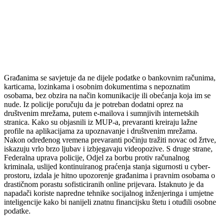
Građanima se savjetuje da ne dijele podatke o bankovnim računima,
karticama, lozinkama i osobnim dokumentima s nepoznatim
osobama, bez obzira na način komunikacije ili obećanja koja im se
nude. Iz policije poručuju da je potreban dodatni oprez na
društvenim mrežama, putem e-mailova i sumnjivih internetskih
stranica. Kako su objasnili iz MUP-a, prevaranti kreiraju lažne
profile na aplikacijama za upoznavanje i društvenim mrežama.
Nakon određenog vremena prevaranti počinju tražiti novac od žrtve,
iskazuju vrlo brzo ljubav i izbjegavaju videopozive. S druge strane,
Federalna uprava policije, Odjel za borbu protiv računalnog
kriminala, uslijed kontinuiranog praćenja stanja sigurnosti u cyber-
prostoru, izdala je hitno upozorenje građanima i pravnim osobama o
drastičnom porastu sofisticiranih online prijevara. Istaknuto je da
napadači koriste napredne tehnike socijalnog inženjeringa i umjetne
inteligencije kako bi nanijeli znatnu financijsku štetu i otuđili osobne
podatke.