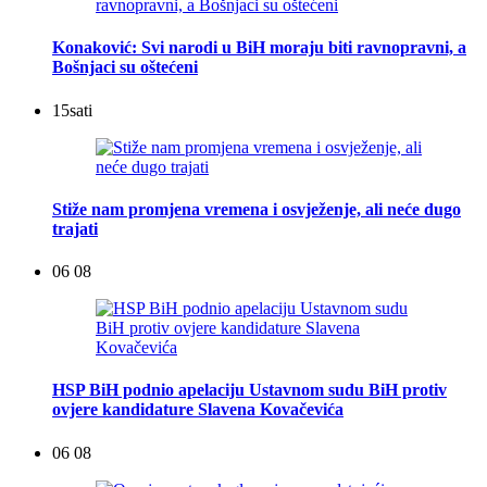
Konaković: Svi narodi u BiH moraju biti ravnopravni, a
Bošnjaci su oštećeni
15
sati
Stiže nam promjena vremena i osvježenje, ali neće dugo
trajati
06 08
HSP BiH podnio apelaciju Ustavnom sudu BiH protiv
ovjere kandidature Slavena Kovačevića
06 08