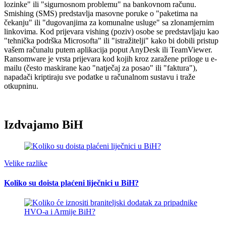
lozinke" ili "sigurnosnom problemu" na bankovnom računu.
Smishing (SMS) predstavlja masovne poruke o "paketima na
čekanju" ili "dugovanjima za komunalne usluge" sa zlonamjernim
linkovima. Kod prijevara vishing (poziv) osobe se predstavljaju kao
"tehnička podrška Microsofta" ili "istražitelji" kako bi dobili pristup
vašem računalu putem aplikacija poput AnyDesk ili TeamViewer.
Ransomware je vrsta prijevara kod kojih kroz zaražene priloge u e-
mailu (često maskirane kao "natječaj za posao" ili "faktura"),
napadači kriptiraju sve podatke u računalnom sustavu i traže
otkupninu.
Izdvajamo BiH
Velike razlike
Koliko su doista plaćeni liječnici u BiH?