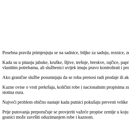
Posebna pravila primjenjuju se na sadnice, biljke za sadnju, reznice,
Kada su u pitanju jabuke, kruške, šljive, trešnje, breskve, rajčice, pa
vlastitim potrebama, ali službenici uvijek imaju pravo kontrolirati i proc
Ako granične službe posumnjaju da se roba prenosi radi prodaje ili ako
Kazne ovise o vrsti prekršaja, količini robe i nacionalnim propisima 
stotina eura.
Najveći problem obično nastaje kada putnici pokušaju prevesti velike k
Prije putovanja preporučuje se provjeriti važeće propise zemlje u koj
granici može završiti oduzimanjem robe i kaznom.