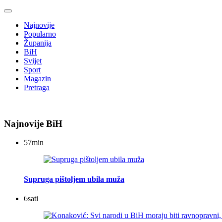
Najnovije
Popularno
Županija
BiH
Svijet
Sport
Magazin
Pretraga
Najnovije BiH
57
min
Supruga pištoljem ubila muža
6
sati