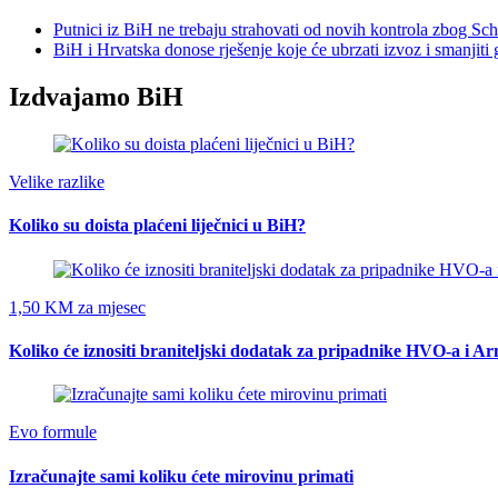
Putnici iz BiH ne trebaju strahovati od novih kontrola zbog Sc
BiH i Hrvatska donose rješenje koje će ubrzati izvoz i smanjiti 
Izdvajamo BiH
Velike razlike
Koliko su doista plaćeni liječnici u BiH?
1,50 KM za mjesec
Koliko će iznositi braniteljski dodatak za pripadnike HVO-a i A
Evo formule
Izračunajte sami koliku ćete mirovinu primati