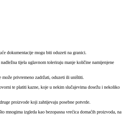
juće dokumentacije mogu biti oduzeti na granici.
u, nadležna tijela uglavnom toleriraju manje količine namijenjene
može privremeno zadržati, oduzeti ili uništiti.
ovorni te platiti kazne, koje u nekim slučajevima dosežu i nekoliko
i druge proizvode koji zahtijevaju posebne potvrde.
Ono što mnogima izgleda kao bezopasna vrećica domaćih proizvoda, na