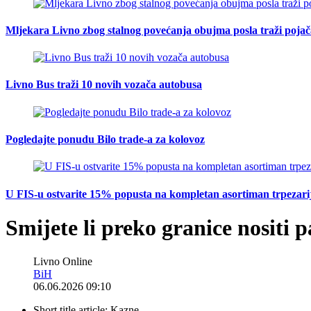
Mljekara Livno zbog stalnog povećanja obujma posla traži poja
Livno Bus traži 10 novih vozača autobusa
Pogledajte ponudu Bilo trade-a za kolovoz
U FIS-u ostvarite 15% popusta na kompletan asortiman trpezarijsk
Smijete li preko granice nositi p
Livno Online
BiH
06.06.2026 09:10
Short title article:
Kazne