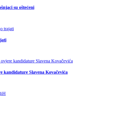
šnjaci su oštećeni
jati
re kandidature Slavena Kovačevića