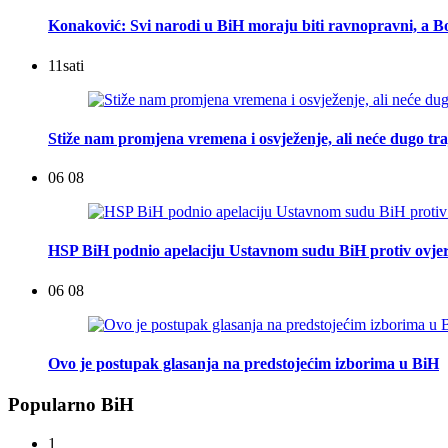
Konaković: Svi narodi u BiH moraju biti ravnopravni, a Bo
11
sati
Stiže nam promjena vremena i osvježenje, ali neće dugo tra
06 08
HSP BiH podnio apelaciju Ustavnom sudu BiH protiv ovje
06 08
Ovo je postupak glasanja na predstojećim izborima u BiH
Popularno BiH
1