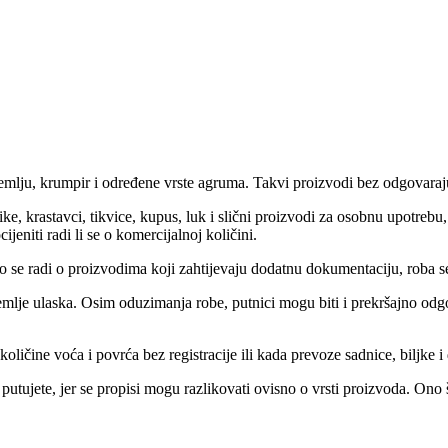
 zemlju, krumpir i određene vrste agruma. Takvi proizvodi bez odgovara
prike, krastavci, tikvice, kupus, luk i slični proizvodi za osobnu upotreb
ijeniti radi li se o komercijalnoj količini.
 se radi o proizvodima koji zahtijevaju dodatnu dokumentaciju, roba se 
zemlje ulaska. Osim oduzimanja robe, putnici mogu biti i prekršajno odg
oličine voća i povrća bez registracije ili kada prevoze sadnice, biljke 
u putujete, jer se propisi mogu razlikovati ovisno o vrsti proizvoda. 