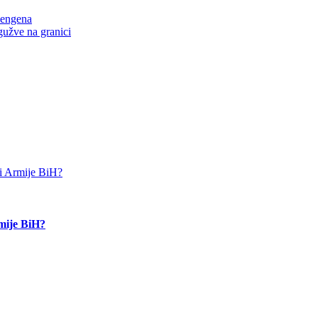
hengena
gužve na granici
rmije BiH?