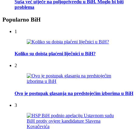
Suša već utječe na poljoprivredu u BiH. Moglo bi biti
problema
Popularno BiH
1
Koliko su doista plaćeni liječnici u BiH?
2
Ovo je postupak glasanja na predstojećim izborima u BiH
3