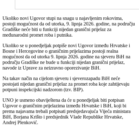
Ukoliko novi Ugovor stupi na snagu u najavljenim rokovima,
postoji mogućnost da od utorka, 9. lipnja 2026. godine, na području
Gradiške neće biti u funkciji nijedan granični prijelaz za
međunarodni promet roba i putnika.
Ukoliko se u ponedjeljak potpiše novi Ugovor između Hrvatske i
Bosne i Hercegovine o graničnim prijelazima postoji realna
mogućnost da od utorka 9. lipnja 2026. godine na sjeveru BiH na
području Gradiške ne bude u funkciji nijedan granični prijelaz,
navode iz Uprave za neizravno oporezivanje BiH.
Na takav način na cijelom sjeveru i sjeverozapadu BiH neće
postojati nijedan granični prijelaz za promet roba koje zahtijevaju
potpuni inspekcijski nadzorom (tzv. BIP).
UNO je usmeno obaviještena da će u ponedjeljak biti potpisan
Ugovor o graničnim prijelazima između Hrvatske i BiH, koji bi
prema najavama trebali potpisati predsjedavajuća Vijeća ministara
BiH, Borjana Krišto i predsjednik Vlade Republike Hrvatske,
Andrej Plenković.