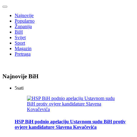
Najnovije
Popularno
Županija
BiH
Svijet
Sport
Magazin
Pretraga
Najnovije BiH
5
sati
HSP BiH podnio apelaciju Ustavnom sudu BiH protiv
ovjere kandidature Slavena Kovačevića