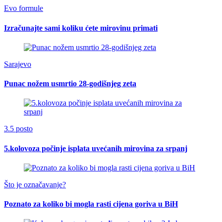
Evo formule
Izračunajte sami koliku ćete mirovinu primati
Sarajevo
Punac nožem usmrtio 28-godišnjeg zeta
3.5 posto
5.kolovoza počinje isplata uvećanih mirovina za srpanj
Što je označavanje?
Poznato za koliko bi mogla rasti cijena goriva u BiH