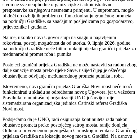
stvorene sve neophodne organizacijske i administrativne
pretpostavke za njegovu nesmetanu primjenu. U suprotnom, moglo
bi doći do ozbiljnih problema u funkcioniranju graničnog prometa
na području Gradiške, sa značajnim posljedicama po gospodarstvo,
prijevoznike i građane.
Naime, ukoliko novi Ugovor stupi na snagu u najavljenim
rokovima, postoji mogućnost da od utorka, 9. lipnja 2026. godine,
na području Gradiške neće biti u funkciji nijedan granični prijelaz za
međunarodni promet roba i putnika.
Postojeći granični prijelaz Gradiška ne može nastaviti sa radom zbog
dalje sanacije mosta preko rijeke Save, uslijed čijeg je oštećenja
obustavljeno odvijanje međunarodnog prometa putnika i roba.
Istovremeno, novi granični prijelaz Gradiška Novi most neće moći
funkcionirati u skladu sa odredbama novog Ugovora, jer u važećem
Pravilniku o unutrašnjoj organizaciji UNO još uvijek nije
sistematizirana organizacijska jedinica Carinski referat Gradiška
Novi most.
Podsjećamo da je UNO, radi osiguranja kontinuiteta rada nakon
obustave prometa preko postojećeg satrog mosta, ranije donijela
Odluku o privremenom premještaju Carinskog referata sa Graničnog
prijelaza Gradiška na lokaciju novog mosta u Gradišci. Na osnovu