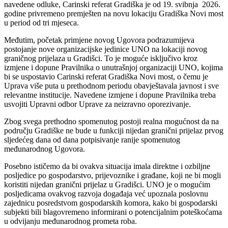
navedene odluke, Carinski referat Gradiška je od 19. svibnja 2026.
godine privremeno premješten na novu lokaciju Gradiška Novi most
u period od tri mjeseca.
Međutim, početak primjene novog Ugovora podrazumijeva
postojanje nove organizacijske jedinice UNO na lokaciji novog
graničnog prijelaza u Gradišci. To je moguće isključivo kroz
izmjene i dopune Pravilnika o unutrašnjoj organizaciji UNO, kojima
bi se uspostavio Carinski referat Gradiška Novi most, o čemu je
Uprava više puta u prethodnom periodu obavještavala javnost i sve
relevantne institucije. Navedene izmjene i dopune Pravilnika treba
usvojiti Upravni odbor Uprave za neizravno oporezivanje.
Zbog svega prethodno spomenutog postoji realna mogućnost da na
području Gradiške ne bude u funkciji nijedan granični prijelaz prvog
sljedećeg dana od dana potpisivanje ranije spomenutog
međunarodnog Ugovora.
Posebno ističemo da bi ovakva situacija imala direktne i ozbiljne
posljedice po gospodarstvo, prijevoznike i građane, koji ne bi mogli
koristiti nijedan granični prijelaz u Gradišci. UNO je o mogućim
posljedicama ovakvog razvoja događaja već upoznala poslovnu
zajednicu posredstvom gospodarskih komora, kako bi gospodarski
subjekti bili blagovremeno informirani o potencijalnim poteškoćama
u odvijanju međunarodnog prometa roba.