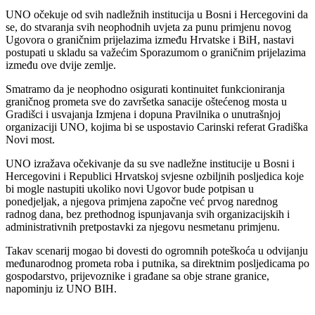
UNO očekuje od svih nadležnih institucija u Bosni i Hercegovini da
se, do stvaranja svih neophodnih uvjeta za punu primjenu novog
Ugovora o graničnim prijelazima između Hrvatske i BiH, nastavi
postupati u skladu sa važećim Sporazumom o graničnim prijelazima
između ove dvije zemlje.
Smatramo da je neophodno osigurati kontinuitet funkcioniranja
graničnog prometa sve do završetka sanacije oštećenog mosta u
Gradišci i usvajanja Izmjena i dopuna Pravilnika o unutrašnjoj
organizaciji UNO, kojima bi se uspostavio Carinski referat Gradiška
Novi most.
UNO izražava očekivanje da su sve nadležne institucije u Bosni i
Hercegovini i Republici Hrvatskoj svjesne ozbiljnih posljedica koje
bi mogle nastupiti ukoliko novi Ugovor bude potpisan u
ponedjeljak, a njegova primjena započne već prvog narednog
radnog dana, bez prethodnog ispunjavanja svih organizacijskih i
administrativnih pretpostavki za njegovu nesmetanu primjenu.
Takav scenarij mogao bi dovesti do ogromnih poteškoća u odvijanju
međunarodnog prometa roba i putnika, sa direktnim posljedicama po
gospodarstvo, prijevoznike i građane sa obje strane granice,
napominju iz UNO BIH.