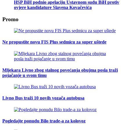
HSP BiH podnio apelaciju Ustavnom sudu BiH protiv
ovjere kandidature Slavena Kovačevića
Promo
Ne propustite novu FIS Plus sedmicu za super uštede
Mljekara Livno zbog stalnog povećanja obujma posla traži
pojačanje u svom timu
Livno Bus traži 10 novih vozača autobusa
Pogledajte ponudu Bilo trade-a za kolovoz