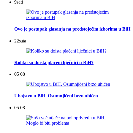
9
sati
Ovo je postupak glasanja na predstojećim izborima u BiH
22
sata
Koliko su doista plaćeni liječnici u BiH?
05 08
Ubojstvo u BiH. Osumnjičeni brzo uhićen
05 08