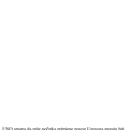
UNO smatra da prije početka primjene novog Ugovora moraju biti