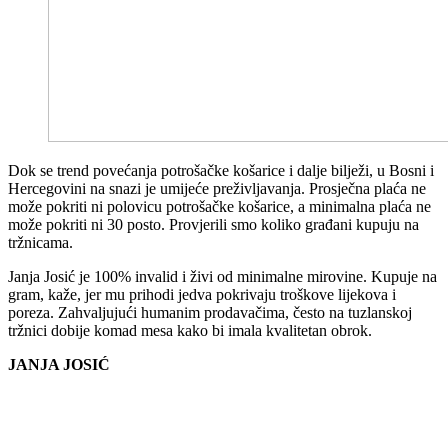
Dok se trend povećanja potrošačke košarice i dalje bilježi, u Bosni i
Hercegovini na snazi ​​je umijeće preživljavanja. Prosječna plaća ne
može pokriti ni polovicu potrošačke košarice, a minimalna plaća ne
može pokriti ni 30 posto. Provjerili smo koliko građani kupuju na
tržnicama.
Janja Josić je 100% invalid i živi od minimalne mirovine. Kupuje na
gram, kaže, jer mu prihodi jedva pokrivaju troškove lijekova i
poreza. Zahvaljujući humanim prodavačima, često na tuzlanskoj
tržnici dobije komad mesa kako bi imala kvalitetan obrok.
JANJA JOSIĆ