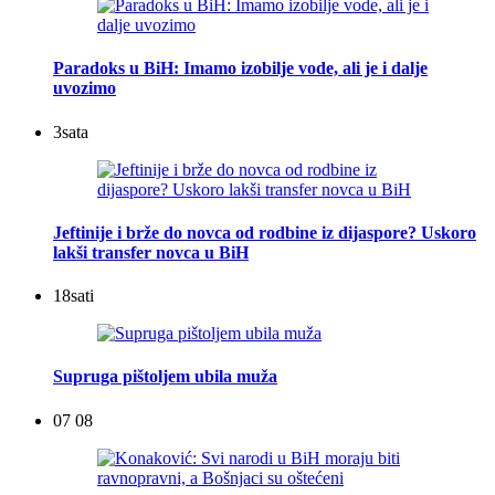
Paradoks u BiH: Imamo izobilje vode, ali je i dalje
uvozimo
3
sata
Jeftinije i brže do novca od rodbine iz dijaspore? Uskoro
lakši transfer novca u BiH
18
sati
Supruga pištoljem ubila muža
07 08