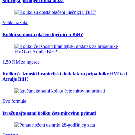
Supruga pištoljem ubila muža
Velike razlike
Koliko su doista plaćeni liječnici u BiH?
1,50 KM za mjesec
Koliko će iznositi braniteljski dodatak za pripadnike HVO-a i
Armije BiH?
Evo formule
Izračunajte sami koliku ćete mirovinu primati