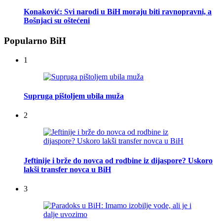
Konaković: Svi narodi u BiH moraju biti ravnopravni, a
Bošnjaci su oštećeni
Popularno BiH
1
Supruga pištoljem ubila muža
2
Jeftinije i brže do novca od rodbine iz dijaspore? Uskoro
lakši transfer novca u BiH
3