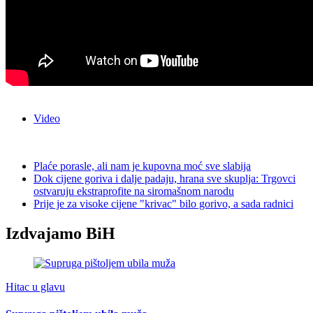
Video
Plaće porasle, ali nam je kupovna moć sve slabija
Dok cijene goriva i dalje padaju, hrana sve skuplja: Trgovci
ostvaruju ekstraprofite na siromašnom narodu
Prije je za visoke cijene "krivac" bilo gorivo, a sada radnici
Izdvajamo BiH
Hitac u glavu