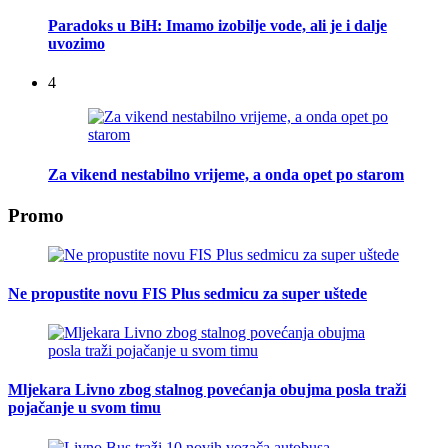
Paradoks u BiH: Imamo izobilje vode, ali je i dalje
uvozimo
4
Za vikend nestabilno vrijeme, a onda opet po starom
Promo
Ne propustite novu FIS Plus sedmicu za super uštede
Mljekara Livno zbog stalnog povećanja obujma posla traži
pojačanje u svom timu