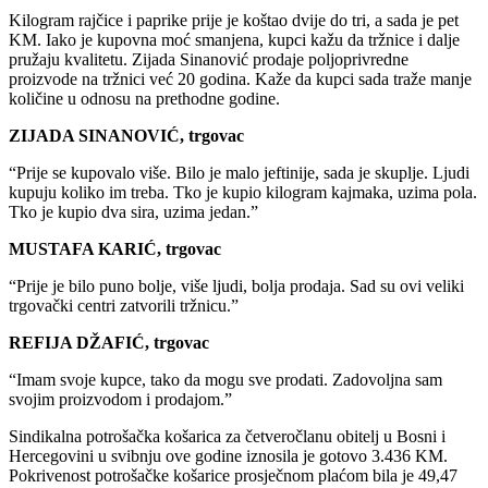
Kilogram rajčice i paprike prije je koštao dvije do tri, a sada je pet
KM. Iako je kupovna moć smanjena, kupci kažu da tržnice i dalje
pružaju kvalitetu. Zijada Sinanović prodaje poljoprivredne
proizvode na tržnici već 20 godina. Kaže da kupci sada traže manje
količine u odnosu na prethodne godine.
ZIJADA SINANOVIĆ, trgovac
“Prije se kupovalo više. Bilo je malo jeftinije, sada je skuplje. Ljudi
kupuju koliko im treba. Tko je kupio kilogram kajmaka, uzima pola.
Tko je kupio dva sira, uzima jedan.”
MUSTAFA KARIĆ, trgovac
“Prije je bilo puno bolje, više ljudi, bolja prodaja. Sad su ovi veliki
trgovački centri zatvorili tržnicu.”
REFIJA DŽAFIĆ, trgovac
“Imam svoje kupce, tako da mogu sve prodati. Zadovoljna sam
svojim proizvodom i prodajom.”
Sindikalna potrošačka košarica za četveročlanu obitelj u Bosni i
Hercegovini u svibnju ove godine iznosila je gotovo 3.436 KM.
Pokrivenost potrošačke košarice prosječnom plaćom bila je 49,47