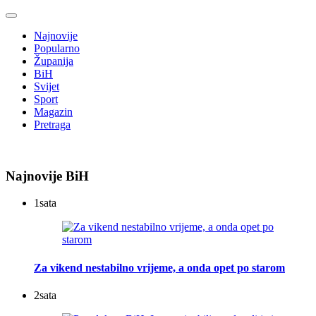
Najnovije
Popularno
Županija
BiH
Svijet
Sport
Magazin
Pretraga
Najnovije BiH
1
sata
Za vikend nestabilno vrijeme, a onda opet po starom
2
sata