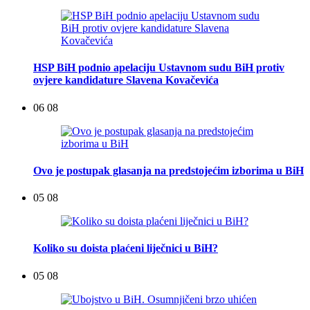
HSP BiH podnio apelaciju Ustavnom sudu BiH protiv
ovjere kandidature Slavena Kovačevića
06 08
Ovo je postupak glasanja na predstojećim izborima u BiH
05 08
Koliko su doista plaćeni liječnici u BiH?
05 08