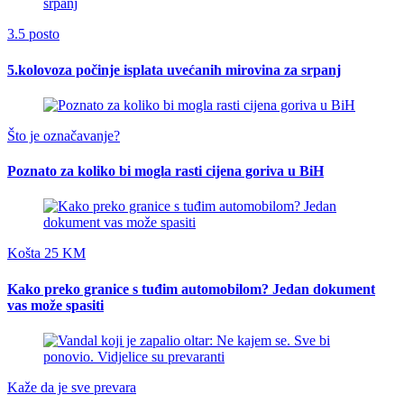
3.5 posto
5.kolovoza počinje isplata uvećanih mirovina za srpanj
Što je označavanje?
Poznato za koliko bi mogla rasti cijena goriva u BiH
Košta 25 KM
Kako preko granice s tuđim automobilom? Jedan dokument
vas može spasiti
Kaže da je sve prevara