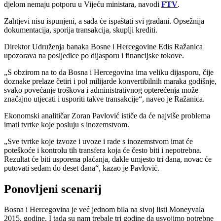
djelom nemaju potporu u Vijeću ministara, navodi
FTV
.
Zahtjevi nisu ispunjeni, a sada će ispaštati svi građani. Opsežnija
dokumentacija, sporija transakcija, skuplji krediti.
Direktor Udruženja banaka Bosne i Hercegovine Edis Ražanica
upozorava na posljedice po dijasporu i financijske tokove.
„S obzirom na to da Bosna i Hercegovina ima veliku dijasporu, čije
doznake prelaze četiri i pol milijarde konvertibilnih maraka godišnje,
svako povećanje troškova i administrativnog opterećenja može
značajno utjecati i usporiti takve transakcije“, naveo je Ražanica.
Ekonomski analitičar Zoran Pavlović ističe da će najviše problema
imati tvrtke koje posluju s inozemstvom.
„Sve tvrtke koje izvoze i uvoze i rade s inozemstvom imat će
poteškoće i kontrolu tih transfera koja će često biti i nepotrebna.
Rezultat će biti usporena plaćanja, dakle umjesto tri dana, novac će
putovati sedam do deset dana“, kazao je Pavlović.
Ponovljeni scenarij
Bosna i Hercegovina je već jednom bila na sivoj listi Moneyvala
2015. godine. I tada su nam trebale tri godine da usvojimo potrebne