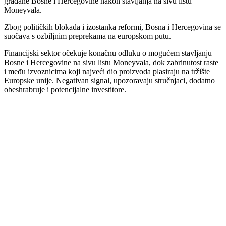
građane Bosne i Hercegovine nakon stavljanja na sivu listu
Moneyvala.
Zbog političkih blokada i izostanka reformi, Bosna i Hercegovina se
suočava s ozbiljnim preprekama na europskom putu.
Financijski sektor očekuje konačnu odluku o mogućem stavljanju
Bosne i Hercegovine na sivu listu Moneyvala, dok zabrinutost raste
i među izvoznicima koji najveći dio proizvoda plasiraju na tržište
Europske unije. Negativan signal, upozoravaju stručnjaci, dodatno
obeshrabruje i potencijalne investitore.