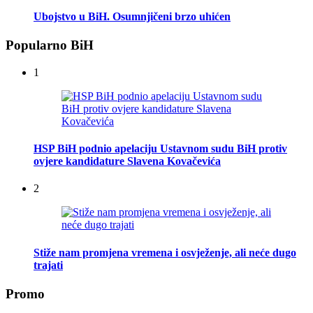
Ubojstvo u BiH. Osumnjičeni brzo uhićen
Popularno BiH
1
HSP BiH podnio apelaciju Ustavnom sudu BiH protiv
ovjere kandidature Slavena Kovačevića
2
Stiže nam promjena vremena i osvježenje, ali neće dugo
trajati
Promo