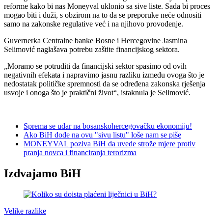
reforme kako bi nas Moneyval uklonio sa sive liste. Sada bi proces
mogao biti i duži, s obzirom na to da se preporuke neće odnositi
samo na zakonske regulative već i na njihovo provođenje.
Guvernerka Centralne banke Bosne i Hercegovine Jasmina
Selimović naglašava potrebu zaštite financijskog sektora.
„Moramo se potruditi da financijski sektor spasimo od ovih
negativnih efekata i napravimo jasnu razliku između ovoga što je
nedostatak političke spremnosti da se određena zakonska rješenja
usvoje i onoga što je praktični život“, istaknula je Selimović.
Sprema se udar na bosanskohercegovačku ekonomiju!
Ako BiH dođe na ovu "sivu listu" loše nam se piše
MONEYVAL poziva BiH da uvede strože mjere protiv
pranja novca i financiranja terorizma
Izdvajamo BiH
Velike razlike