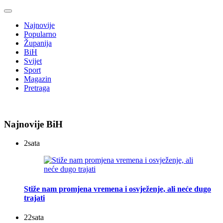
Najnovije
Popularno
Županija
BiH
Svijet
Sport
Magazin
Pretraga
Najnovije BiH
2
sata
Stiže nam promjena vremena i osvježenje, ali neće dugo
trajati
22
sata