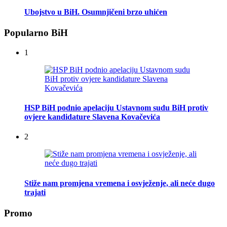
Ubojstvo u BiH. Osumnjičeni brzo uhićen
Popularno BiH
1
HSP BiH podnio apelaciju Ustavnom sudu BiH protiv
ovjere kandidature Slavena Kovačevića
2
Stiže nam promjena vremena i osvježenje, ali neće dugo
trajati
Promo