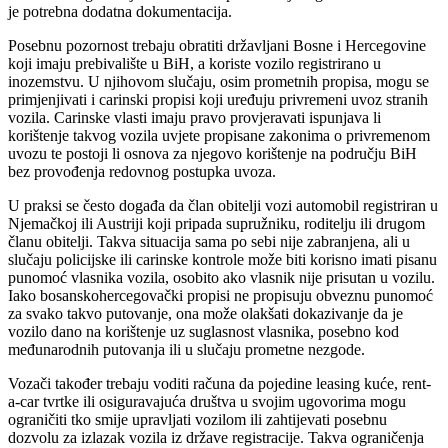
je potrebna dodatna dokumentacija.
Posebnu pozornost trebaju obratiti državljani Bosne i Hercegovine
koji imaju prebivalište u BiH, a koriste vozilo registrirano u
inozemstvu. U njihovom slučaju, osim prometnih propisa, mogu se
primjenjivati i carinski propisi koji uređuju privremeni uvoz stranih
vozila. Carinske vlasti imaju pravo provjeravati ispunjava li
korištenje takvog vozila uvjete propisane zakonima o privremenom
uvozu te postoji li osnova za njegovo korištenje na području BiH
bez provođenja redovnog postupka uvoza.
U praksi se često događa da član obitelji vozi automobil registriran u
Njemačkoj ili Austriji koji pripada supružniku, roditelju ili drugom
članu obitelji. Takva situacija sama po sebi nije zabranjena, ali u
slučaju policijske ili carinske kontrole može biti korisno imati pisanu
punomoć vlasnika vozila, osobito ako vlasnik nije prisutan u vozilu.
Iako bosanskohercegovački propisi ne propisuju obveznu punomoć
za svako takvo putovanje, ona može olakšati dokazivanje da je
vozilo dano na korištenje uz suglasnost vlasnika, posebno kod
međunarodnih putovanja ili u slučaju prometne nezgode.
Vozači također trebaju voditi računa da pojedine leasing kuće, rent-
a-car tvrtke ili osiguravajuća društva u svojim ugovorima mogu
ograničiti tko smije upravljati vozilom ili zahtijevati posebnu
dozvolu za izlazak vozila iz države registracije. Takva ograničenja