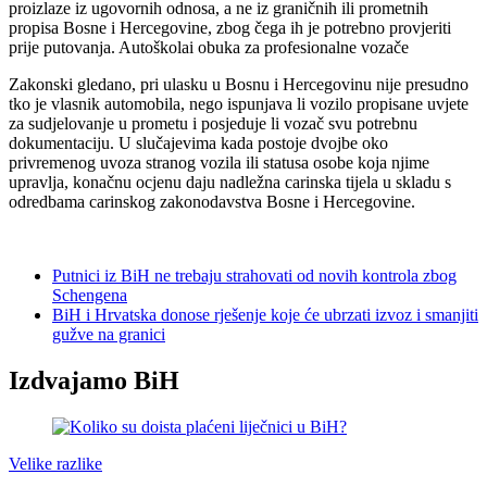
proizlaze iz ugovornih odnosa, a ne iz graničnih ili prometnih
propisa Bosne i Hercegovine, zbog čega ih je potrebno provjeriti
prije putovanja. Autoškolai obuka za profesionalne vozače
Zakonski gledano, pri ulasku u Bosnu i Hercegovinu nije presudno
tko je vlasnik automobila, nego ispunjava li vozilo propisane uvjete
za sudjelovanje u prometu i posjeduje li vozač svu potrebnu
dokumentaciju. U slučajevima kada postoje dvojbe oko
privremenog uvoza stranog vozila ili statusa osobe koja njime
upravlja, konačnu ocjenu daju nadležna carinska tijela u skladu s
odredbama carinskog zakonodavstva Bosne i Hercegovine.
Putnici iz BiH ne trebaju strahovati od novih kontrola zbog
Schengena
BiH i Hrvatska donose rješenje koje će ubrzati izvoz i smanjiti
gužve na granici
Izdvajamo BiH
Velike razlike