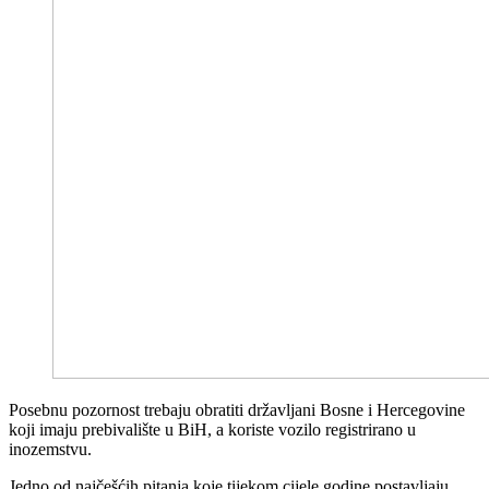
Posebnu pozornost trebaju obratiti državljani Bosne i Hercegovine
koji imaju prebivalište u BiH, a koriste vozilo registrirano u
inozemstvu.
Jedno od najčešćih pitanja koje tijekom cijele godine postavljaju