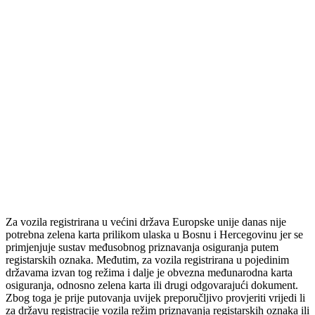
Za vozila registrirana u većini država Europske unije danas nije
potrebna zelena karta prilikom ulaska u Bosnu i Hercegovinu jer se
primjenjuje sustav međusobnog priznavanja osiguranja putem
registarskih oznaka. Međutim, za vozila registrirana u pojedinim
državama izvan tog režima i dalje je obvezna međunarodna karta
osiguranja, odnosno zelena karta ili drugi odgovarajući dokument.
Zbog toga je prije putovanja uvijek preporučljivo provjeriti vrijedi li
za državu registracije vozila režim priznavanja registarskih oznaka ili