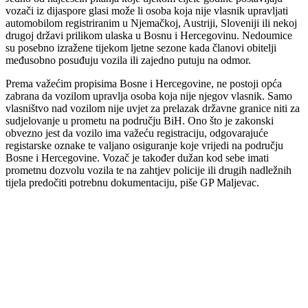
vozači iz dijaspore glasi može li osoba koja nije vlasnik upravljati
automobilom registriranim u Njemačkoj, Austriji, Sloveniji ili nekoj
drugoj državi prilikom ulaska u Bosnu i Hercegovinu. Nedoumice
su posebno izražene tijekom ljetne sezone kada članovi obitelji
međusobno posuđuju vozila ili zajedno putuju na odmor.
Prema važećim propisima Bosne i Hercegovine, ne postoji opća
zabrana da vozilom upravlja osoba koja nije njegov vlasnik. Samo
vlasništvo nad vozilom nije uvjet za prelazak državne granice niti za
sudjelovanje u prometu na području BiH. Ono što je zakonski
obvezno jest da vozilo ima važeću registraciju, odgovarajuće
registarske oznake te valjano osiguranje koje vrijedi na području
Bosne i Hercegovine. Vozač je također dužan kod sebe imati
prometnu dozvolu vozila te na zahtjev policije ili drugih nadležnih
tijela predočiti potrebnu dokumentaciju, piše GP Maljevac.