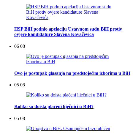
HSP BiH podnio apelaciju Ustavnom sudu BiH protiv
ovjere kandidature Slavena Kovačevića
06 08
Ovo je postupak glasanja na predstojećim izborima u BiH
05 08
Koliko su doista plaćeni liječnici u BiH?
05 08