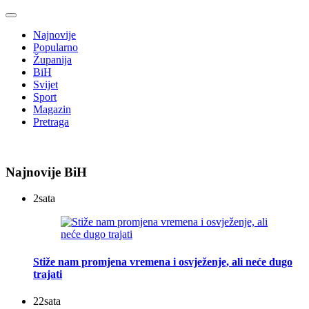
Najnovije
Popularno
Županija
BiH
Svijet
Sport
Magazin
Pretraga
Najnovije BiH
2
sata
Stiže nam promjena vremena i osvježenje, ali neće dugo
trajati
22
sata