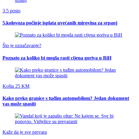
3.5 posto
5.kolovoza počinje isplata uvećanih mirovina za srpanj
Što je označavanje?
Poznato za koliko bi mogla rasti cijena goriva u BiH
Košta 25 KM
Kako preko granice s tuđim automobilom? Jedan dokument
vas može spasiti
Kaže da je sve prevara