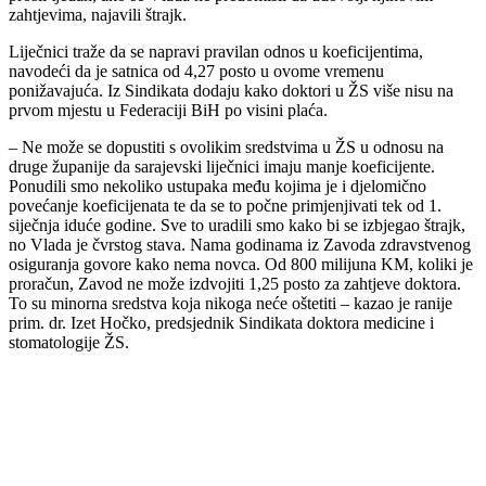
zahtjevima, najavili štrajk.
Liječnici traže da se napravi pravilan odnos u koeficijentima,
navodeći da je satnica od 4,27 posto u ovome vremenu
ponižavajuća. Iz Sindikata dodaju kako doktori u ŽS više nisu na
prvom mjestu u Federaciji BiH po visini plaća.
– Ne može se dopustiti s ovolikim sredstvima u ŽS u odnosu na
druge županije da sarajevski liječnici imaju manje koeficijente.
Ponudili smo nekoliko ustupaka među kojima je i djelomično
povećanje koeficijenata te da se to počne primjenjivati tek od 1.
siječnja iduće godine. Sve to uradili smo kako bi se izbjegao štrajk,
no Vlada je čvrstog stava. Nama godinama iz Zavoda zdravstvenog
osiguranja govore kako nema novca. Od 800 milijuna KM, koliki je
proračun, Zavod ne može izdvojiti 1,25 posto za zahtjeve doktora.
To su minorna sredstva koja nikoga neće oštetiti – kazao je ranije
prim. dr. Izet Hočko, predsjednik Sindikata doktora medicine i
stomatologije ŽS.