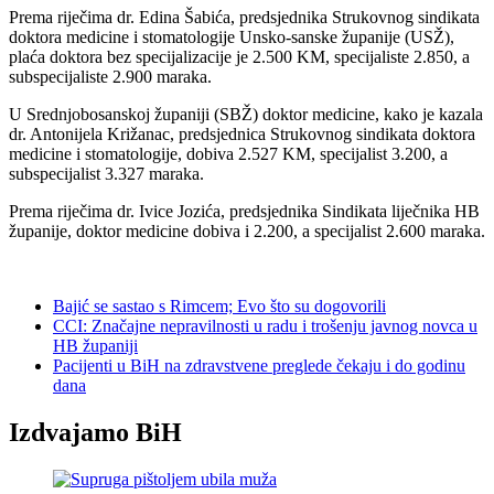
Prema riječima dr. Edina Šabića, predsjednika Strukovnog sindikata
doktora medicine i stomatologije Unsko-sanske županije (USŽ),
plaća doktora bez specijalizacije je 2.500 KM, specijaliste 2.850, a
subspecijaliste 2.900 maraka.
U Srednjobosanskoj županiji (SBŽ) doktor medicine, kako je kazala
dr. Antonijela Križanac, predsjednica Strukovnog sindikata doktora
medicine i stomatologije, dobiva 2.527 KM, specijalist 3.200, a
subspecijalist 3.327 maraka.
Prema riječima dr. Ivice Jozića, predsjednika Sindikata liječnika HB
županije, doktor medicine dobiva i 2.200, a specijalist 2.600 maraka.
Bajić se sastao s Rimcem; Evo što su dogovorili
CCI: Značajne nepravilnosti u radu i trošenju javnog novca u
HB županiji
Pacijenti u BiH na zdravstvene preglede čekaju i do godinu
dana
Izdvajamo BiH