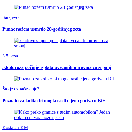
Sarajevo
Punac nožem usmrtio 28-godišnjeg zeta
3.5 posto
5.kolovoza počinje isplata uvećanih mirovina za srpanj
Što je označavanje?
Poznato za koliko bi mogla rasti cijena goriva u BiH
Košta 25 KM