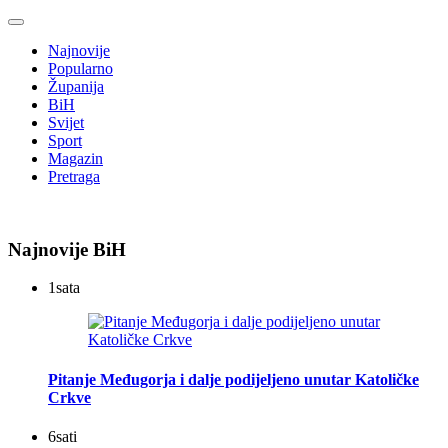
Najnovije
Popularno
Županija
BiH
Svijet
Sport
Magazin
Pretraga
Najnovije BiH
1
sata
Pitanje Međugorja i dalje podijeljeno unutar Katoličke
Crkve
6
sati