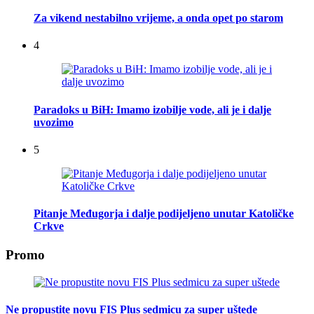
Za vikend nestabilno vrijeme, a onda opet po starom
4
Paradoks u BiH: Imamo izobilje vode, ali je i dalje
uvozimo
5
Pitanje Međugorja i dalje podijeljeno unutar Katoličke
Crkve
Promo
Ne propustite novu FIS Plus sedmicu za super uštede