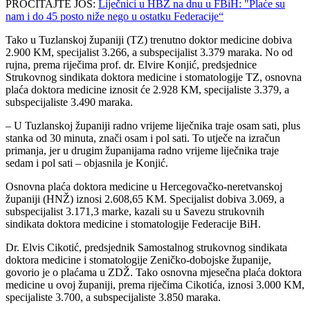
PROČITAJTE JOŠ:
Liječnici u HBŽ na dnu u FBiH: "Plaće su
nam i do 45 posto niže nego u ostatku Federacije“
Tako u Tuzlanskoj županiji (TZ) trenutno doktor medicine dobiva
2.900 KM, specijalist 3.266, a subspecijalist 3.379 maraka. No od
rujna, prema riječima prof. dr. Elvire Konjić, predsjednice
Strukovnog sindikata doktora medicine i stomatologije TZ, osnovna
plaća doktora medicine iznosit će 2.928 KM, specijaliste 3.379, a
subspecijaliste 3.490 maraka.
– U Tuzlanskoj županiji radno vrijeme liječnika traje osam sati, plus
stanka od 30 minuta, znači osam i pol sati. To utječe na izračun
primanja, jer u drugim županijama radno vrijeme liječnika traje
sedam i pol sati – objasnila je Konjić.
Osnovna plaća doktora medicine u Hercegovačko-neretvanskoj
županiji (HNŽ) iznosi 2.608,65 KM. Specijalist dobiva 3.069, a
subspecijalist 3.171,3 marke, kazali su u Savezu strukovnih
sindikata doktora medicine i stomatologije Federacije BiH.
Dr. Elvis Cikotić, predsjednik Samostalnog strukovnog sindikata
doktora medicine i stomatologije Zeničko-dobojske županije,
govorio je o plaćama u ZDŽ. Tako osnovna mjesečna plaća doktora
medicine u ovoj županiji, prema riječima Cikotića, iznosi 3.000 KM,
specijaliste 3.700, a subspecijaliste 3.850 maraka.