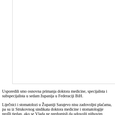
Usporedili smo osnovna primanja doktora medicine, specijalista i
subspecijalista u sedam županija u Federaciji BiH.
Liječnici i stomatolozi u Županiji Sarajevo nisu zadovoljni plaćama,
pa su iz Strukovnog sindikata doktora medicine i stomatologije
prošli tjedan, ako se Vlada ne predomisli da udovolji njihovim