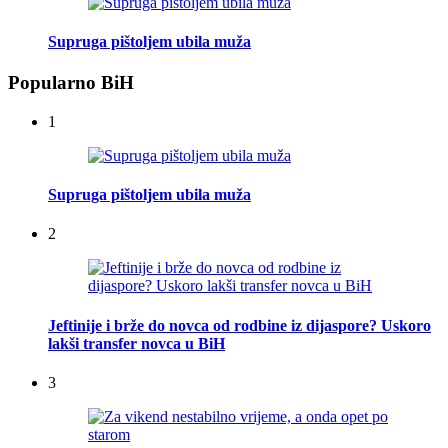
Supruga pištoljem ubila muža
Popularno BiH
1
Supruga pištoljem ubila muža
2
Jeftinije i brže do novca od rodbine iz dijaspore? Uskoro
lakši transfer novca u BiH
3