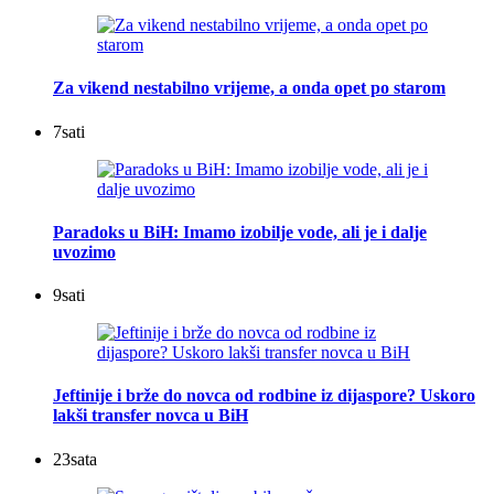
Za vikend nestabilno vrijeme, a onda opet po starom
7
sati
Paradoks u BiH: Imamo izobilje vode, ali je i dalje
uvozimo
9
sati
Jeftinije i brže do novca od rodbine iz dijaspore? Uskoro
lakši transfer novca u BiH
23
sata