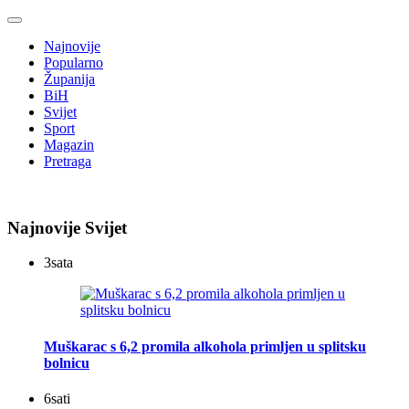
Najnovije
Popularno
Županija
BiH
Svijet
Sport
Magazin
Pretraga
Najnovije Svijet
3
sata
Muškarac s 6,2 promila alkohola primljen u splitsku
bolnicu
6
sati