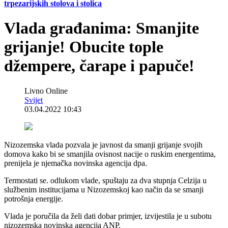
trpezarijskih stolova i stolica
Vlada građanima: Smanjite
grijanje! Obucite tople
džempere, čarape i papuče!
Livno Online
Svijet
03.04.2022 10:43
Nizozemska vlada pozvala je javnost da smanji grijanje svojih
domova kako bi se smanjila ovisnost nacije o ruskim energentima,
prenijela je njemačka novinska agencija dpa.
Termostati se. odlukom vlade, spuštaju za dva stupnja Celzija u
službenim institucijama u Nizozemskoj kao način da se smanji
potrošnja energije.
Vlada je poručila da želi dati dobar primjer, izvijestila je u subotu
nizozemska novinska agencija ANP.