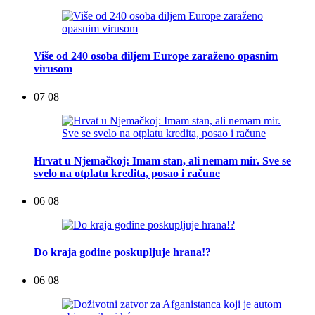
Više od 240 osoba diljem Europe zaraženo opasnim
virusom
07 08
Hrvat u Njemačkoj: Imam stan, ali nemam mir. Sve se
svelo na otplatu kredita, posao i račune
06 08
Do kraja godine poskupljuje hrana!?
06 08