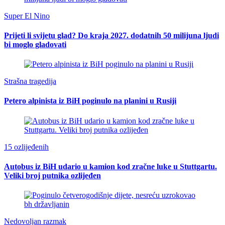
Super El Nino
Prijeti li svijetu glad? Do kraja 2027. dodatnih 50 milijuna ljudi
bi moglo gladovati
Strašna tragedija
Petero alpinista iz BiH poginulo na planini u Rusiji
15 ozlijeđenih
Autobus iz BiH udario u kamion kod zračne luke u Stuttgartu.
Veliki broj putnika ozlijeđen
Nedovoljan razmak