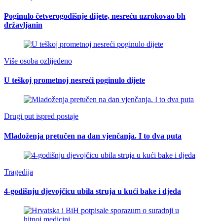
Poginulo četverogodišnje dijete, nesreću uzrokovao bh
državljanin
Više osoba ozlijeđeno
U teškoj prometnoj nesreći poginulo dijete
Drugi put ispred postaje
Mladoženja pretučen na dan vjenčanja. I to dva puta
Tragedija
4-godišnju djevojčicu ubila struja u kući bake i djeda