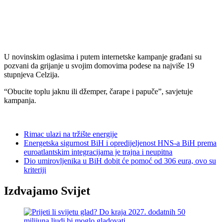
U novinskim oglasima i putem internetske kampanje građani su
pozvani da grijanje u svojim domovima podese na najviše 19
stupnjeva Celzija.
“Obucite toplu jaknu ili džemper, čarape i papuče”, savjetuje
kampanja.
Rimac ulazi na tržište energije
Energetska sigurnost BiH i opredijeljenost HNS-a BiH prema
euroatlantskim integracijama je trajna i neupitna
Dio umirovljenika u BiH dobit će pomoć od 306 eura, ovo su
kriteriji
Izdvajamo Svijet