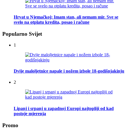
Hrvat u Njemačkoj: Imam stan, ali nemam mir. Sve se
svelo na otplatu kredita, posao i račune
Popularno Svijet
1
Dvije maloljetnice napale i nožem izbole 18-godišnjakinju
2
Lipanj i srpanj u zapadnoj Europi najtopliji od kad
postoje mjerenja
Promo