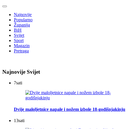
Najnovije
Popularno
Županija
BiH
Svijet
Sport
Magazin
Pretraga
Najnovije Svijet
7
sati
Dvije maloljetnice napale i nožem izbole 18-godišnjakinju
13
sati