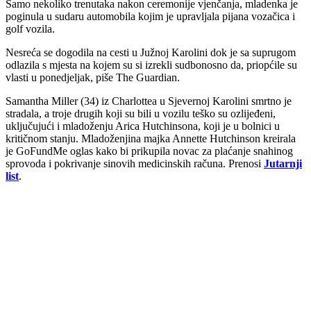
Samo nekoliko trenutaka nakon ceremonije vjenčanja, mladenka je
poginula u sudaru automobila kojim je upravljala pijana vozačica i
golf vozila.
Nesreća se dogodila na cesti u Južnoj Karolini dok je sa suprugom
odlazila s mjesta na kojem su si izrekli sudbonosno da, priopćile su
vlasti u ponedjeljak, piše The Guardian.
Samantha Miller (34) iz Charlottea u Sjevernoj Karolini smrtno je
stradala, a troje drugih koji su bili u vozilu teško su ozlijeđeni,
uključujući i mladoženju Arica Hutchinsona, koji je u bolnici u
kritičnom stanju. Mladoženjina majka Annette Hutchinson kreirala
je GoFundMe oglas kako bi prikupila novac za plaćanje snahinog
sprovoda i pokrivanje sinovih medicinskih računa. Prenosi
Jutarnji
list
.