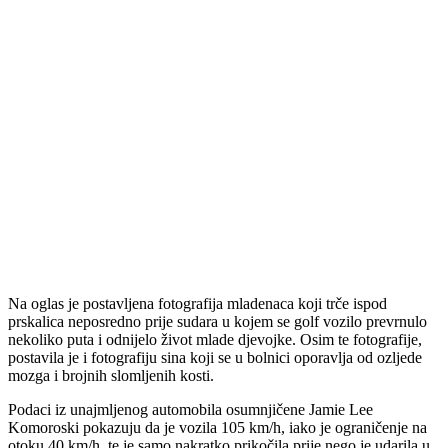
Na oglas je postavljena fotografija mladenaca koji trče ispod
prskalica neposredno prije sudara u kojem se golf vozilo prevrnulo
nekoliko puta i odnijelo život mlade djevojke. Osim te fotografije,
postavila je i fotografiju sina koji se u bolnici oporavlja od ozljede
mozga i brojnih slomljenih kosti.
Podaci iz unajmljenog automobila osumnjičene Jamie Lee
Komoroski pokazuju da je vozila 105 km/h, iako je ograničenje na
otoku 40 km/h, te je samo nakratko prikočila prije nego je udarila u