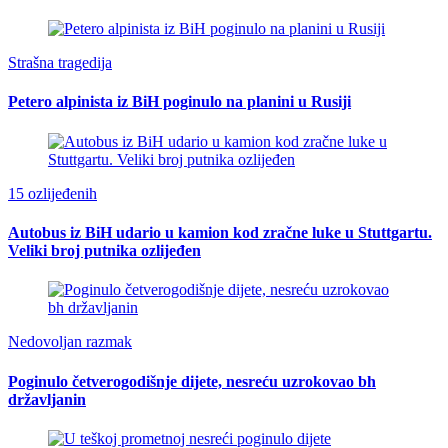
Strašna tragedija
Petero alpinista iz BiH poginulo na planini u Rusiji
15 ozlijeđenih
Autobus iz BiH udario u kamion kod zračne luke u Stuttgartu.
Veliki broj putnika ozlijeđen
Nedovoljan razmak
Poginulo četverogodišnje dijete, nesreću uzrokovao bh
državljanin