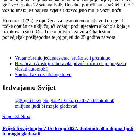
golf vozilo oko 22 sata na Folly Beachu, poručili su istražitelji. Golf
vozilo imalo je upaljena svjetla i dozvoljeno mu je voziti noću.
Komoroski (25) je optužena za nesmotreno ubojstvo i druge tri
točke optužnice uključujući vožnju pod utjecajem alkohola koja je
uzrokovala smrt. Ostala je u pritvoru zatvora Charleston u
ponedjeljak poslijepodne te joj prijeti do 25 godina zatvora.
Vratar obranio jedanaesterac, srušio se i preminuo
Hrvatica u Austriji zaboravila povući ručnu pa je pregazio
vlastiti automobil
Smrtna kazna za dilanje trave
Izdvajamo Svijet
Super El Nino
Prijeti li svijetu glad? Do kraja 2027. dodatnih 50 milijuna ljudi
bi moglo gladovati