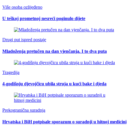
Više osoba ozlijeđeno
U teškoj prometnoj nesreći poginulo dijete
Drugi put ispred postaje
Mladoženja pretučen na dan vjenčanja. I to dva puta
Tragedija
4-godišnju djevojčicu ubila struja u kući bake i djeda
Prekogranična suradnja
Hrvatska i BiH potpisale sporazum o suradnji u hitnoj medicini