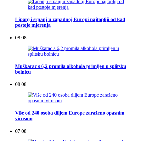
Lipanj i srpanj u zapadnoj Europi najtopliji od kad
postoje mjerenja
08 08
Muškarac s 6,2 promila alkohola primljen u splitsku
bolnicu
08 08
Više od 240 osoba diljem Europe zaraženo opasnim
virusom
07 08