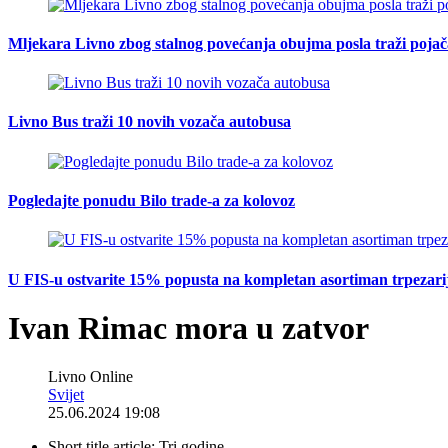
Mljekara Livno zbog stalnog povećanja obujma posla traži poja
Livno Bus traži 10 novih vozača autobusa
Pogledajte ponudu Bilo trade-a za kolovoz
U FIS-u ostvarite 15% popusta na kompletan asortiman trpezarijsk
Ivan Rimac mora u zatvor
Livno Online
Svijet
25.06.2024 19:08
Short title article:
Tri godine