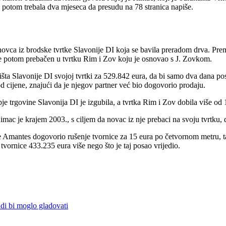
 potom trebala dva mjeseca da presudu na 78 stranica napiše.
novca iz brodske tvrtke Slavonije DI koja se bavila preradom drva. Pr
 je potom prebačen u tvrtku Rim i Zov koju je osnovao s J. Zovkom.
šta Slavonije DI svojoj tvrtki za 529.842 eura, da bi samo dva dana pos
d cijene, znajući da je njegov partner već bio dogovorio prodaju.
obje trgovine Slavonija DI je izgubila, a tvrtka Rim i Zov dobila više od 
imac je krajem 2003., s ciljem da novac iz nje prebaci na svoju tvrtku,
ke Amantes dogovorio rušenje tvornice za 15 eura po četvornom metru, t
tvornice 433.235 eura više nego što je taj posao vrijedio.