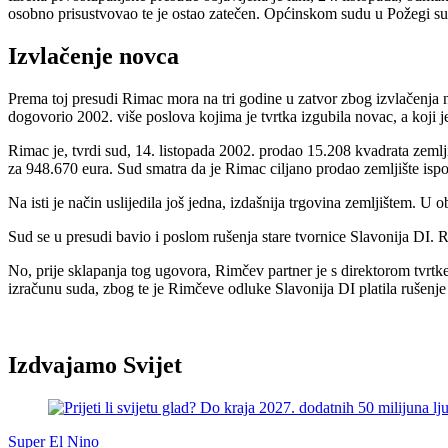
osobno prisustvovao te je ostao zatečen. Općinskom sudu u Požegi su
Izvlačenje novca
Prema toj presudi Rimac mora na tri godine u zatvor zbog izvlačenja 
dogovorio 2002. više poslova kojima je tvrtka izgubila novac, a koji
Rimac je, tvrdi sud, 14. listopada 2002. prodao 15.208 kvadrata zemlji
za 948.670 eura. Sud smatra da je Rimac ciljano prodao zemljište ispo
Na isti je način uslijedila još jedna, izdašnija trgovina zemljištem. U 
Sud se u presudi bavio i poslom rušenja stare tvornice Slavonija DI. R
No, prije sklapanja tog ugovora, Rimčev partner je s direktorom tvrt
izračunu suda, zbog te je Rimčeve odluke Slavonija DI platila rušenje 
Izdvajamo Svijet
Super El Nino