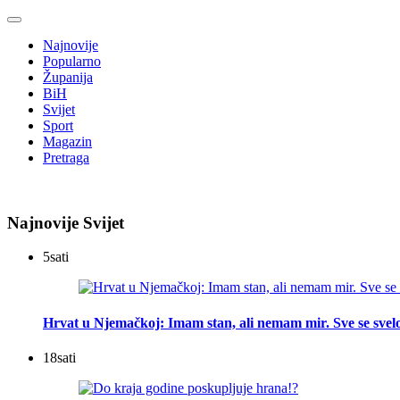
Najnovije
Popularno
Županija
BiH
Svijet
Sport
Magazin
Pretraga
Najnovije Svijet
5
sati
Hrvat u Njemačkoj: Imam stan, ali nemam mir. Sve se svelo
18
sati