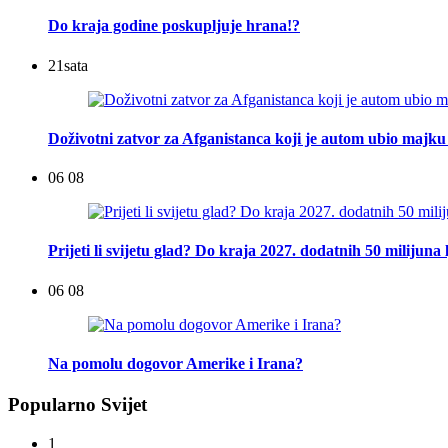
Do kraja godine poskupljuje hrana!?
21
sata
Doživotni zatvor za Afganistanca koji je autom ubio majku 
06 08
Prijeti li svijetu glad? Do kraja 2027. dodatnih 50 milijuna 
06 08
Na pomolu dogovor Amerike i Irana?
Popularno Svijet
1