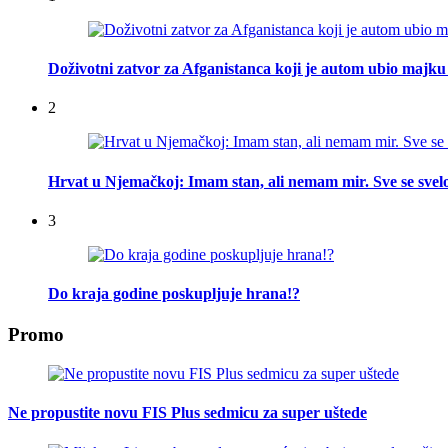
Doživotni zatvor za Afganistanca koji je autom ubio majku 
2
Hrvat u Njemačkoj: Imam stan, ali nemam mir. Sve se svelo
3
Do kraja godine poskupljuje hrana!?
Promo
Ne propustite novu FIS Plus sedmicu za super uštede