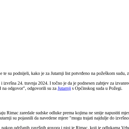
e te su podnijeli, kako je za Jutarnji list potvrđeno na požeškom sudu
 izvršna 24. travnja 2024. I točno je da je podnesen zahtjev za izvanr
 na odgovor", odgovorili su za
Jutarnji
s Općinskog suda u Požegi.
aju Rimac zaredale sudske odluke prema kojima ne smije napustiti mjesto
utarnji su pojasnili da navedene mjere "mogu trajati najdulje do izvršno
mah nakon održanih završnih govora i njoj je Rimac, koji je odlukama 