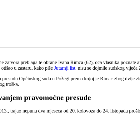
odine zatvora preblaga te obrane Ivana Rimca (62), oca vlasnika poznat
 otišao u zastaru, kako piše
Jutarnji list
, nisu se dojmile sudskog vijeća
ku presudu Općinskog suda u Požegi prema kojoj je Rimac zbog dvije z
og troška.
tivanjem pravomoćne presude
3., trajao nepuna dva mjeseca od 20. kolovoza do 24. listopada prošle g