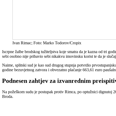
Ivan Rimac; Foto: Marko Todorov/Cropix
Iscrpne žalbe brodskog tužiteljstva koje smatra da je kazna od tri g
sebi osobno nije pribavio sebi nikakvu imovinsku korist te da je slučaj
Naime, splitski sud je kao sud drugog stupnja potvrdio prvostupanjs
godine bezuvjetnog zatvora i obvezatno plaćanje 663,61 euro paušaln
Podnesen zahtjev za izvanrednim preispi
Na požeškom sudu je postupak protiv Rimca, po optužnici dignutoj 201
Broda.