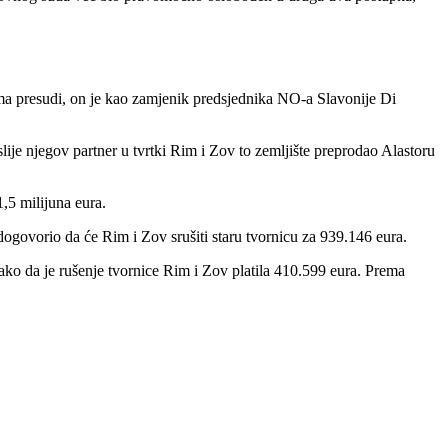
ema presudi, on je kao zamjenik predsjednika NO-a Slavonije Di
lije njegov partner u tvrtki Rim i Zov to zemljište preprodao Alastoru
1,5 milijuna eura.
 dogovorio da će Rim i Zov srušiti staru tvornicu za 939.146 eura.
ako da je rušenje tvornice Rim i Zov platila 410.599 eura. Prema