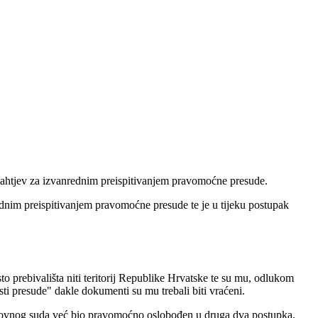
, zahtjev za izvanrednim preispitivanjem pravomoćne presude.
ednim preispitivanjem pravomoćne presude te je u tijeku postupak
 prebivališta niti teritorij Republike Hrvatske te su mu, odlukom
sti presude" dakle dokumenti su mu trebali biti vraćeni.
Vrhovnog suda već bio pravomoćno oslobođen u druga dva postupka,