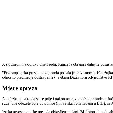
A s obzirom na odluku višeg suda, Rimčeva obrana i dalje ne posustaj
"Prvostupanjska presuda ovog suda postala je pravomoćna 19. ožujka i
odnosno predmet je dostavljen 27. svibnja Državnom odvjetništvu RH
Mjere opreza
A s obzirom na to da su se prije i nakon nepravomoćne presude u sluč
suda, bile oduzete obje putovnice (i hrvatska i ona izdana u BiH), za J
Izreka prvostupanjske presude objavljena je lani, 24. listopada, od