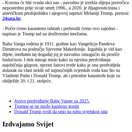
- Korona će biti svuda oko nas - navodno je izrekla slijepa proročica
neposredno prije svoje smrti 1996., a 2020. je dijagnosticirana i
američkom predsjedniku i njegovoj supruzi Melaniji Trump, prenosi
24sata.hr
.
- Počet ćemo karantenu odmah i prebrodit ćemo ovo zajedno -
napisao je Trump tad na društvenim mrežama.
Baba Vanga rođena je 1911. godine kao Vangeliyja Pandeva
Dimitrova na području Sjeverne Makedonije. Izgubila je vid kao
dijete, međutim taj događaj joj je navodno omogućio da proriče
budućnost. I dok mnogi misle kako su njezina predviđanja
najobičnija glupost, njezini fanovi tvrde kako je ona predvidjela
dolazak na vlast nekih od najmoćnijih svjetskih vođa kao što su
Vladimir Putin i Donald Trump, ali i prirodne katastrofe koje su
obilježile 20. i 21. stoljeće.
Jezivo predviđanje Babe Vange za 2025.
Trumpa se ne može kazneno goniti
Donald Trump tvrdi da smo na rubu svjetskog rata
Izdvajamo Svijet