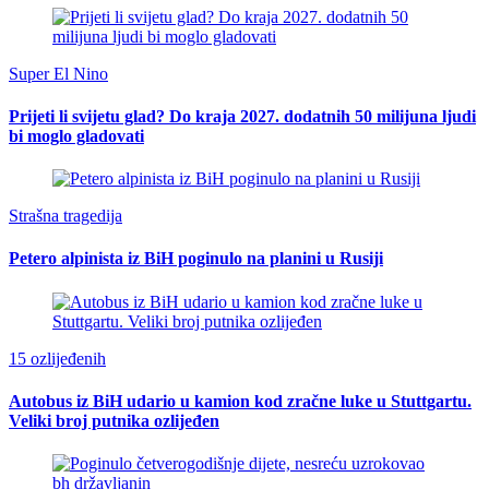
Super El Nino
Prijeti li svijetu glad? Do kraja 2027. dodatnih 50 milijuna ljudi
bi moglo gladovati
Strašna tragedija
Petero alpinista iz BiH poginulo na planini u Rusiji
15 ozlijeđenih
Autobus iz BiH udario u kamion kod zračne luke u Stuttgartu.
Veliki broj putnika ozlijeđen