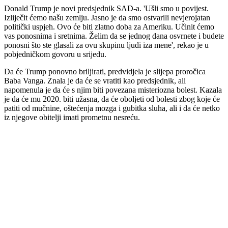
Donald Trump je novi predsjednik SAD-a. 'Ušli smo u povijest.
Izliječit ćemo našu zemlju. Jasno je da smo ostvarili nevjerojatan
politički uspjeh. Ovo će biti zlatno doba za Ameriku. Učinit ćemo
vas ponosnima i sretnima. Želim da se jednog dana osvrnete i budete
ponosni što ste glasali za ovu skupinu ljudi iza mene', rekao je u
pobjedničkom govoru u srijedu.
Da će Trump ponovno briljirati, predvidjela je slijepa proročica
Baba Vanga. Znala je da će se vratiti kao predsjednik, ali
napomenula je da će s njim biti povezana misteriozna bolest. Kazala
je da će mu 2020. biti užasna, da će oboljeti od bolesti zbog koje će
patiti od mučnine, oštećenja mozga i gubitka sluha, ali i da će netko
iz njegove obitelji imati prometnu nesreću.