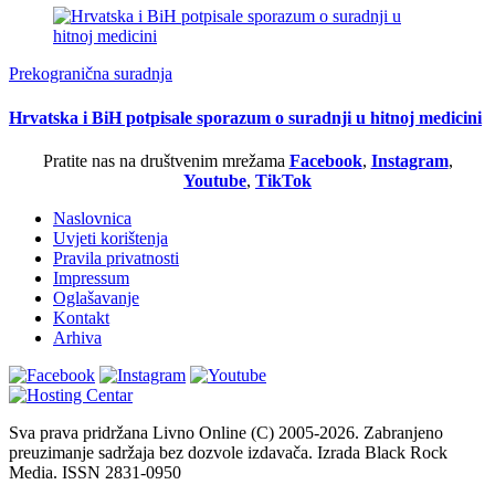
Prekogranična suradnja
Hrvatska i BiH potpisale sporazum o suradnji u hitnoj medicini
Pratite nas na društvenim mrežama
Facebook
,
Instagram
,
Youtube
,
TikTok
Naslovnica
Uvjeti korištenja
Pravila privatnosti
Impressum
Oglašavanje
Kontakt
Arhiva
Sva prava pridržana Livno Online (C) 2005-2026. Zabranjeno
preuzimanje sadržaja bez dozvole izdavača. Izrada Black Rock
Media. ISSN 2831-0950