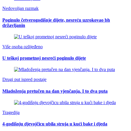
Nedovoljan razmak
Poginulo četverogodišnje dijete, nesreću uzrokovao bh
državljanin
Više osoba ozlijeđeno
U teškoj prometnoj nesreći poginulo dijete
Drugi put ispred postaje
Mladoženja pretučen na dan vjenčanja. I to dva puta
Tragedija
4-godišnju djevojčicu ubila struja u kući bake i djeda