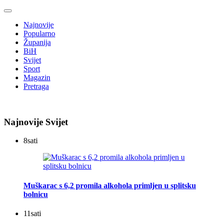
Najnovije
Popularno
Županija
BiH
Svijet
Sport
Magazin
Pretraga
Najnovije Svijet
8
sati
Muškarac s 6,2 promila alkohola primljen u splitsku
bolnicu
11
sati