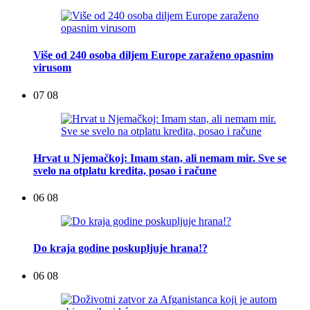
Više od 240 osoba diljem Europe zaraženo opasnim
virusom
07 08
Hrvat u Njemačkoj: Imam stan, ali nemam mir. Sve se
svelo na otplatu kredita, posao i račune
06 08
Do kraja godine poskupljuje hrana!?
06 08