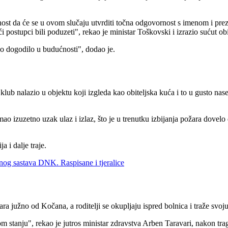
ost da će se u ovom slučaju utvrditi točna odgovornost s imenom i pre
i postupci bili poduzeti", rekao je ministar Toškovski i izrazio sućut ob
o dogodilo u budućnosti", dodao je.
lub nalazio u objektu koji izgleda kao obiteljska kuća i to u gusto nas
mao izuzetno uzak ulaz i izlaz, što je u trenutku izbijanja požara dovel
 i dalje traje.
nog sastava DNK. Raspisane i tjeralice
a južno od Kočana, a roditelji se okupljaju ispred bolnica i traže svoj
ičnom stanju", rekao je jutros ministar zdravstva Arben Taravari, nakon 