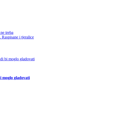
 ne treba
Raspisane i tjeralice
bi moglo gladovati