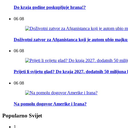
Do kraja godine poskupljuje hrana!?
06 08
Doživotni zatvor za Afganistanca koji je autom ubio majku 
06 08
Prijeti li svijetu glad? Do kraja 2027. dodatnih 50 milijuna 
06 08
Na pomolu dogovor Amerike i Irana?
Popularno Svijet
1