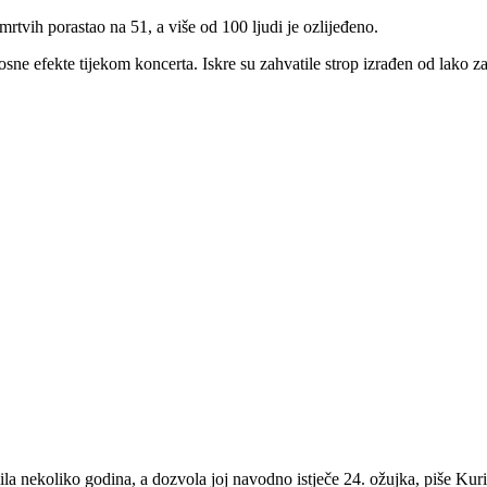
rtvih porastao na 51, a više od 100 ljudi je ozlijeđeno.
osne efekte tijekom koncerta. Iskre su zahvatile strop izrađen od lako zap
a nekoliko godina, a dozvola joj navodno istječe 24. ožujka, piše Kuri