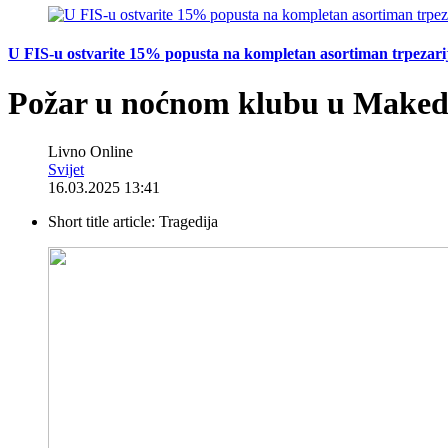
U FIS-u ostvarite 15% popusta na kompletan asortiman trpezarijsk
Požar u noćnom klubu u Makedon
Livno Online
Svijet
16.03.2025 13:41
Short title article:
Tragedija