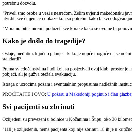
potrebnu dozvolu.
"Priveli smo osobe u vezi s nesrećom. Želim uvjeriti makedonsku javn
utvrditi sve činjenice i dokaze koji su potrebni kako bi svi odogvarajuć
"Moramo biti smireni i poduzeti sve korake kako se ovo ne bi ponovn
Kako je došlo do tragedije?
Ostaje, međutim, ključno pitanje – kako je uopće moguće da se noćni k
standardi?
Prema svjedočanstvima ljudi koji su posjećivali ovaj klub, prostor je i
pobjeći, ali je gužva otežala evakuaciju.
Istraga o uzrocima požara i eventualnim propustima nadležnih institucija
PROČITAJTE I OVO:
U požaru u Makedoniji poginuo i član glazbe
Svi pacijenti su zbrinuti
Ozlijeđeni su prevezeni u bolnice u Kočanima i Štipu, oko 30 kilometar
"118 je ozlijeđenih, nema pacijenta koji nije zbrinut. 18 ih je u krit