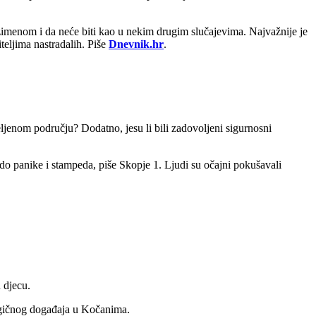
zimenom i da neće biti kao u nekim drugim slučajevima. Najvažnije je
iteljima nastradalih. Piše
Dnevnik.hr
.
eljenom području? Dodatno, jesu li bili zadovoljeni sigurnosni
o do panike i stampeda, piše Skopje 1. Ljudi su očajni pokušavali
u djecu.
tragičnog događaja u Kočanima.