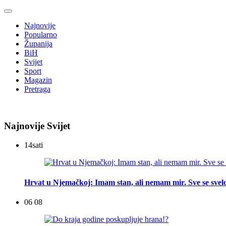
Najnovije
Popularno
Županija
BiH
Svijet
Sport
Magazin
Pretraga
Najnovije Svijet
14
sati
Hrvat u Njemačkoj: Imam stan, ali nemam mir. Sve se svelo
06 08