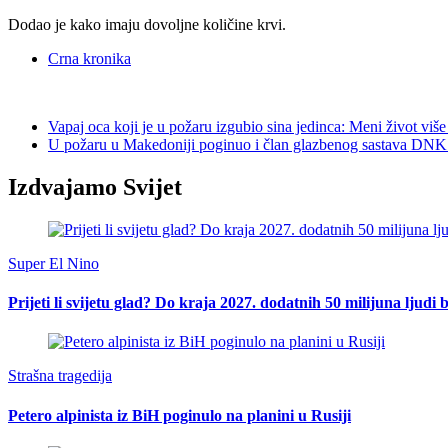
Dodao je kako imaju dovoljne količine krvi.
Crna kronika
Vapaj oca koji je u požaru izgubio sina jedinca: Meni život više
U požaru u Makedoniji poginuo i član glazbenog sastava DNK. 
Izdvajamo Svijet
Super El Nino
Prijeti li svijetu glad? Do kraja 2027. dodatnih 50 milijuna ljudi 
Strašna tragedija
Petero alpinista iz BiH poginulo na planini u Rusiji