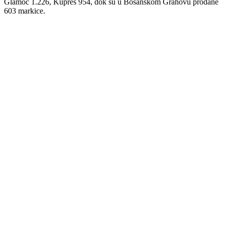
Glamoč 1.226, Kupres 954, dok su u Bosanskom Grahovu prodane
603 markice.