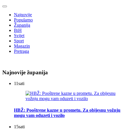
Najnovije
Popularno
Županija
BiH
Svijet
Sport
Magazin
Pretraga
Najnovije županija
11
sati
HBŽ: Pooštrene kazne u prometu. Za obijesnu vožnju
mogu vam oduzeti i vozilo
15
sati