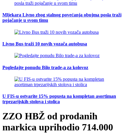
Mljekara Livno zbog stalnog povećanja obujma posla traži
pojačanje u svom timu
Livno Bus traži 10 novih vozača autobusa
Pogledajte ponudu Bilo trade-a za kolovoz
U FIS-u ostvarite 15% popusta na kompletan asortiman
trpezarijskih stolova i stolica
ZZO HBŽ od prodanih
markica uprihodio 714.000