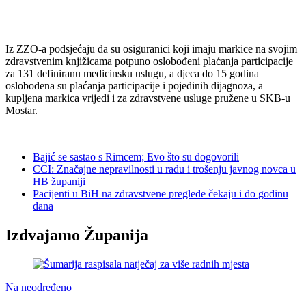
Iz ZZO-a podsjećaju da su osiguranici koji imaju markice na svojim
zdravstvenim knjižicama potpuno oslobođeni plaćanja participacije
za 131 definiranu medicinsku uslugu, a djeca do 15 godina
oslobođena su plaćanja participacije i pojedinih dijagnoza, a
kupljena markica vrijedi i za zdravstvene usluge pružene u SKB-u
Mostar.
Bajić se sastao s Rimcem; Evo što su dogovorili
CCI: Značajne nepravilnosti u radu i trošenju javnog novca u
HB županiji
Pacijenti u BiH na zdravstvene preglede čekaju i do godinu
dana
Izdvajamo Županija
Na neodređeno