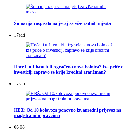
Šumarija raspisala natječaj za više radnih mjesta
17
sati
Hoće li u Livnu biti izgrađena nova bolnica? Iza priče o
investiciji zapravo se krije kreditni aranžman?
17
sati
HBŽ: Od 10.kolovoza ponovno izvanredni prijevoz na
magistralnim pravcima
06 08