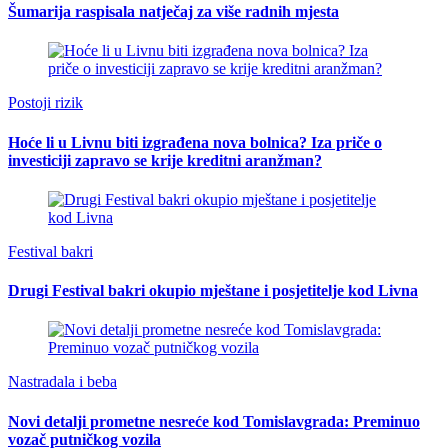
Šumarija raspisala natječaj za više radnih mjesta
Postoji rizik
Hoće li u Livnu biti izgrađena nova bolnica? Iza priče o
investiciji zapravo se krije kreditni aranžman?
Festival bakri
Drugi Festival bakri okupio mještane i posjetitelje kod Livna
Nastradala i beba
Novi detalji prometne nesreće kod Tomislavgrada: Preminuo
vozač putničkog vozila