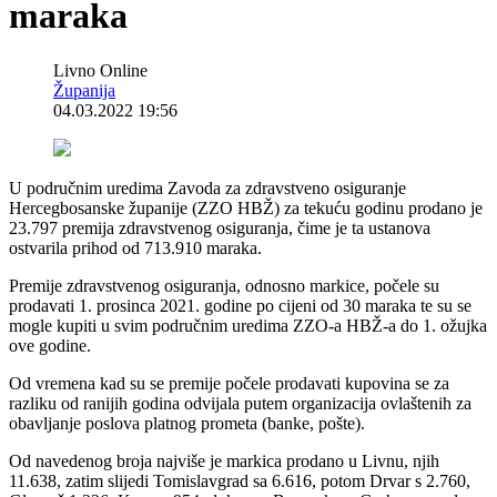
maraka
Livno Online
Županija
04.03.2022 19:56
U područnim uredima Zavoda za zdravstveno osiguranje
Hercegbosanske županije (ZZO HBŽ) za tekuću godinu prodano je
23.797 premija zdravstvenog osiguranja, čime je ta ustanova
ostvarila prihod od 713.910 maraka.
Premije zdravstvenog osiguranja, odnosno markice, počele su
prodavati 1. prosinca 2021. godine po cijeni od 30 maraka te su se
mogle kupiti u svim područnim uredima ZZO-a HBŽ-a do 1. ožujka
ove godine.
Od vremena kad su se premije počele prodavati kupovina se za
razliku od ranijih godina odvijala putem organizacija ovlaštenih za
obavljanje poslova platnog prometa (banke, pošte).
Od navedenog broja najviše je markica prodano u Livnu, njih
11.638, zatim slijedi Tomislavgrad sa 6.616, potom Drvar s 2.760,