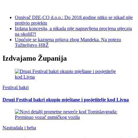
Osnivač DžE-CO d.o.o.: Do 2018.godine nitko se nikad nije
protivio projektu
Izdana koncesija, a nikada nije napravljena procjena utjecaja
na okoliš?!
Upućuje se kaznena prijava zbog Mandeka. Na potezu
Tužiteljstvo HBŽ
Izdvajamo Županija
Festival bakri
Drugi Festival bakri okupio mještane i posjetitelje kod Livna
Nastradala i beba