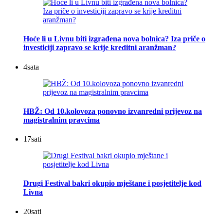
Hoće li u Livnu biti izgrađena nova bolnica? Iza priče o
investiciji zapravo se krije kreditni aranžman?
4
sata
HBŽ: Od 10.kolovoza ponovno izvanredni prijevoz na
magistralnim pravcima
17
sati
Drugi Festival bakri okupio mještane i posjetitelje kod
Livna
20
sati