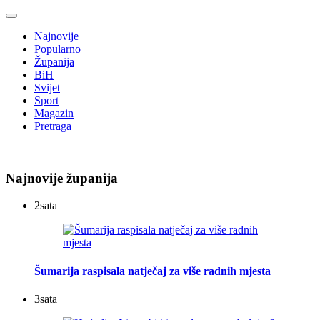
Najnovije
Popularno
Županija
BiH
Svijet
Sport
Magazin
Pretraga
Najnovije županija
2
sata
Šumarija raspisala natječaj za više radnih mjesta
3
sata