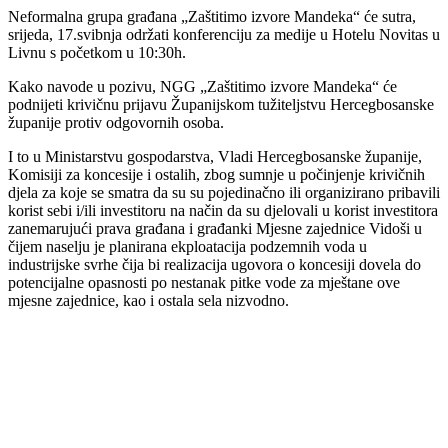
Neformalna grupa građana „Zaštitimo izvore Mandeka“ će sutra,
srijeda, 17.svibnja održati konferenciju za medije u Hotelu Novitas u
Livnu s početkom u 10:30h.
Kako navode u pozivu, NGG „Zaštitimo izvore Mandeka“ će
podnijeti krivičnu prijavu Županijskom tužiteljstvu Hercegbosanske
županije protiv odgovornih osoba.
I to u Ministarstvu gospodarstva, Vladi Hercegbosanske županije,
Komisiji za koncesije i ostalih, zbog sumnje u počinjenje krivičnih
djela za koje se smatra da su su pojedinačno ili organizirano pribavili
korist sebi i/ili investitoru na način da su djelovali u korist investitora
zanemarujući prava građana i građanki Mjesne zajednice Vidoši u
čijem naselju je planirana ekploatacija podzemnih voda u
industrijske svrhe čija bi realizacija ugovora o koncesiji dovela do
potencijalne opasnosti po nestanak pitke vode za mještane ove
mjesne zajednice, kao i ostala sela nizvodno.