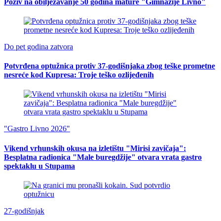
Poziv na obilježavanje 50 godina mature "Gimnazije Livno"
Do pet godina zatvora
Potvrđena optužnica protiv 37-godišnjaka zbog teške prometne
nesreće kod Kupresa: Troje teško ozlijeđenih
"Gastro Livno 2026"
Vikend vrhunskih okusa na izletištu "Mirisi zavičaja":
Besplatna radionica "Male buregdžije" otvara vrata gastro
spektaklu u Stupama
27-godišnjak